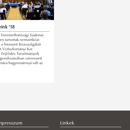
ink ’18
 Fenntarthatósági Szakmai
en tartottak nemzetközi
 a Nemzeti Közszolgálati
A Víztudományi Kar
ó Fejlődés Tanulmányok
 gondozásában szervezett
mára hagyománnyá vált az
mpresszum
Linkek