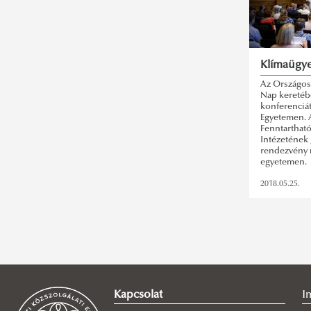
Klímaügye
Az Országos
Nap keretéb
konferenciát
Egyetemen. 
Fenntarthat
Intézetének
rendezvény 
egyetemen.
2018.05.25.
Kapcsolat
I