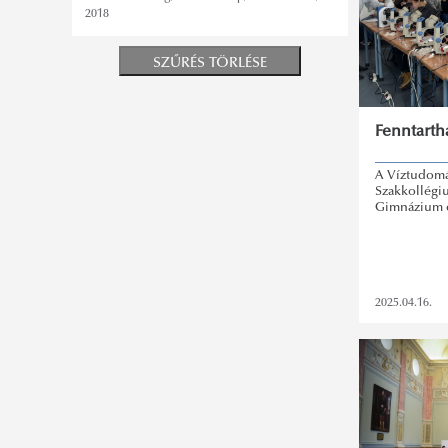
2018
SZŰRÉS TÖRLÉSE
Fenntarth
A Víztudomán
Szakkollégi
Gimnázium é
2025.04.16.