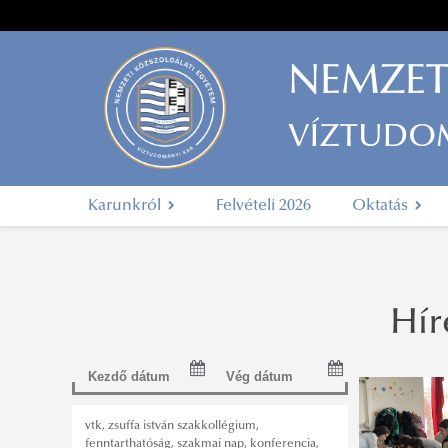
NEMZET
VÍZTUDO
Karunkról
Felvételi 2026
Oktatás
Hír
vtk
,
zsuffa istván szakkollégium
,
fenntarthatóság
,
szakmai nap
,
konferencia
,