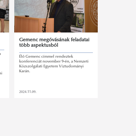
Gemenc megóvásának feladatai
több aspektusból
n
Élő Gemenc címmel rendeztek
konferenciát november 9-én, a Nemzeti
Közszolgálati Egyetem Víztudományi
Karán.
ni
2024.11.09.