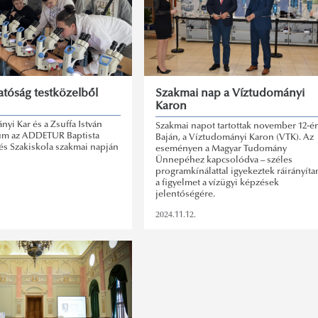
atóság testközelből
Szakmai nap a Víztudományi
Karon
yi Kar és a Zsuffa István
Szakmai napot tartottak november 12-é
um az ADDETUR Baptista
Baján, a Víztudományi Karon (VTK). Az
s Szakiskola szakmai napján
eseményen a Magyar Tudomány
Ünnepéhez kapcsolódva – széles
programkínálattal igyekeztek ráirányíta
a figyelmet a vízügyi képzések
jelentőségére.
2024.11.12.