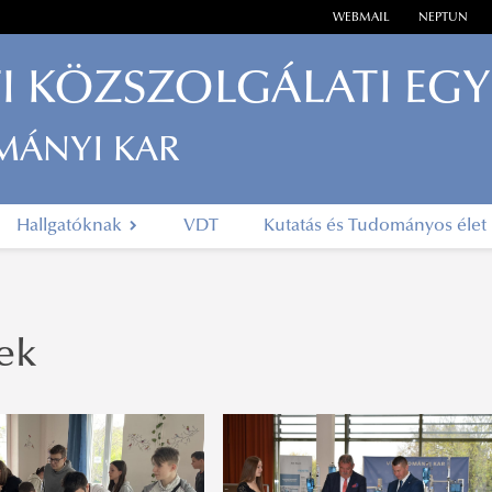
WEBMAIL
NEPTUN
I KÖZSZOLGÁLATI EG
MÁNYI KAR
Hallgatóknak
VDT
Kutatás és Tudományos élet
ek