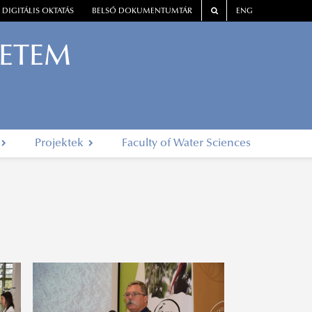
DIGITÁLIS OKTATÁS
BELSŐ DOKUMENTUMTÁR
ENG
YETEM
Projektek
Faculty of Water Sciences