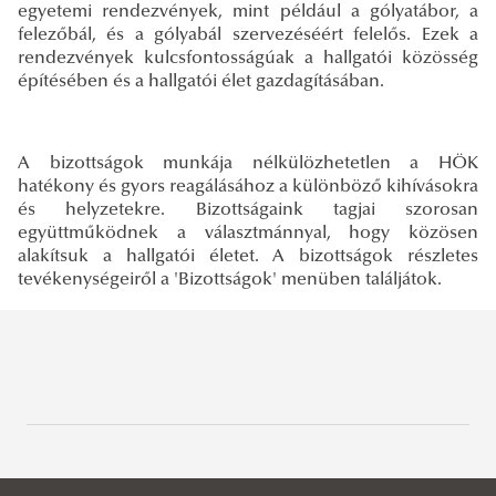
egyetemi rendezvények, mint például a gólyatábor, a
felezőbál, és a gólyabál szervezéséért felelős. Ezek a
rendezvények kulcsfontosságúak a hallgatói közösség
építésében és a hallgatói élet gazdagításában.
A bizottságok munkája nélkülözhetetlen a HÖK
hatékony és gyors reagálásához a különböző kihívásokra
és helyzetekre. Bizottságaink tagjai szorosan
együttműködnek a választmánnyal, hogy közösen
alakítsuk a hallgatói életet. A bizottságok részletes
tevékenységeiről a 'Bizottságok' menüben találjátok.
Rektori tájékoztatók, intézkedések, utasítások
Dékáni tájékoztatók, intézkedések, utasítások
Rektori utasítások