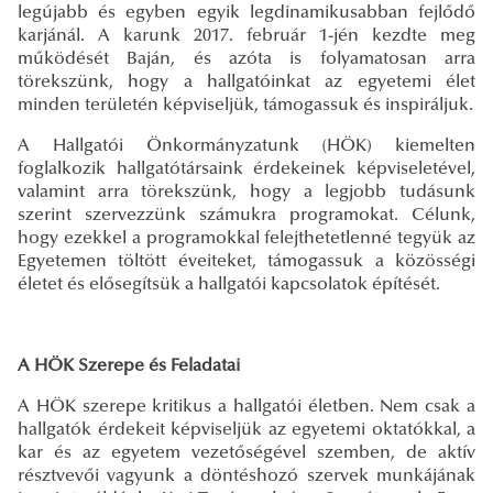
legújabb és egyben egyik legdinamikusabban fejlődő
karjánál. A karunk 2017. február 1-jén kezdte meg
működését Baján, és azóta is folyamatosan arra
törekszünk, hogy a hallgatóinkat az egyetemi élet
minden területén képviseljük, támogassuk és inspiráljuk.
A Hallgatói Önkormányzatunk (HÖK) kiemelten
foglalkozik hallgatótársaink érdekeinek képviseletével,
valamint arra törekszünk, hogy a legjobb tudásunk
szerint szervezzünk számukra programokat. Célunk,
hogy ezekkel a programokkal felejthetetlenné tegyük az
Egyetemen töltött éveiteket, támogassuk a közösségi
életet és elősegítsük a hallgatói kapcsolatok építését.
A HÖK Szerepe és Feladatai
A HÖK szerepe kritikus a hallgatói életben. Nem csak a
hallgatók érdekeit képviseljük az egyetemi oktatókkal, a
kar és az egyetem vezetőségével szemben, de aktív
résztvevői vagyunk a döntéshozó szervek munkájának