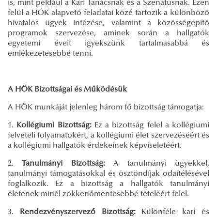
is, mint például a Kari Tanácsnak és a Szenátusnak. Ezen
felül a HÖK alapvető feladatai közé tartozik a különböző
hivatalos ügyek intézése, valamint a közösségépítő
programok szervezése, aminek során a hallgatók
egyetemi éveit igyekszünk tartalmasabbá és
emlékezetesebbé tenni.
A HÖK Bizottságai és Működésük
A HÖK munkáját jelenleg három fő bizottság támogatja:
1.
Kollégiumi Bizottság:
Ez a bizottság felel a kollégiumi
felvételi folyamatokért, a kollégiumi élet szervezéséért és
a kollégiumi hallgatók érdekeinek képviseletéért.
2.
Tanulmányi Bizottság:
A tanulmányi ügyekkel,
tanulmányi támogatásokkal és ösztöndíjak odaítélésével
foglalkozik. Ez a bizottság a hallgatók tanulmányi
életének minél zökkenőmentesebbé tételéért felel.
3.
Rendezvényszervező Bizottság:
Különféle kari és