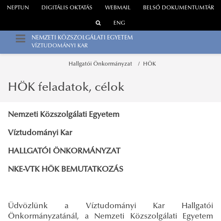
NEPTUN
DIGITÁLIS OKTATÁS
WEBMAIL
BELSŐ DOKUMENTUMTÁR
ENG
NEMZETI KÖZSZOLGÁLATI EGYETEM
VÍZTUDOMÁNYI KAR
Hallgatói Önkormányzat
HÖK
HÖK feladatok, célok
Nemzeti Közszolgálati Egyetem
Víztudományi Kar
HALLGATÓI ÖNKORMÁNYZAT
NKE-VTK HÖK BEMUTATKOZÁS
Üdvözlünk a Víztudományi Kar Hallgatói
Önkormányzatánál, a Nemzeti Közszolgálati Egyetem