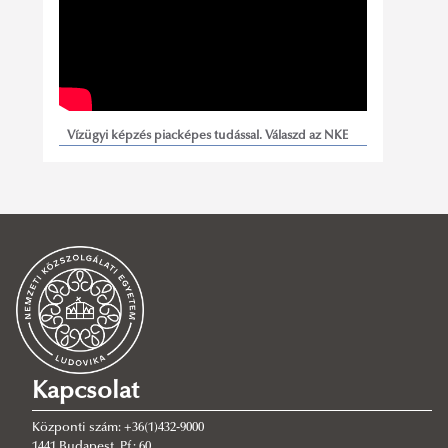
Vízügyi képzés piacképes tudással. Válaszd az NKE
Víztudományi Karát!
Kapcsolat
Központi szám: +36(1)432-9000
1441 Budapest, Pf.: 60.