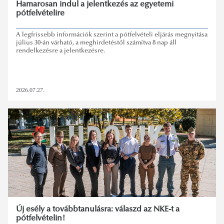
Hamarosan indul a jelentkezés az egyetemi
pótfelvételire
A legfrissebb információk szerint a pótfelvételi eljárás megnyitása
július 30-án várható, a meghirdetéstől számítva 8 nap áll
rendelkezésre a jelentkezésre.
2026.07.27.
Új esély a továbbtanulásra: válaszd az NKE-t a
pótfelvételin!