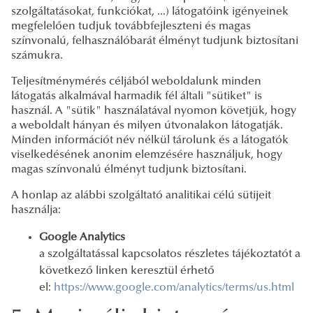
szolgáltatásokat, funkciókat, ...) látogatóink igényeinek
megfelelően tudjuk továbbfejleszteni és magas
színvonalú, felhasználóbarát élményt tudjunk biztosítani
számukra.
Teljesítménymérés céljából weboldalunk minden
látogatás alkalmával harmadik fél általi "sütiket" is
használ. A "sütik" használatával nyomon követjük, hogy
a weboldalt hányan és milyen útvonalakon látogatják.
Minden információt név nélkül tárolunk és a látogatók
viselkedésének anonim elemzésére használjuk, hogy
magas színvonalú élményt tudjunk biztosítani.
A honlap az alábbi szolgáltató analitikai célú sütijeit
használja:
Google Analytics
a szolgáltatással kapcsolatos részletes tájékoztatót a
következő linken keresztül érhető
el:
https://www.google.com/analytics/terms/us.html