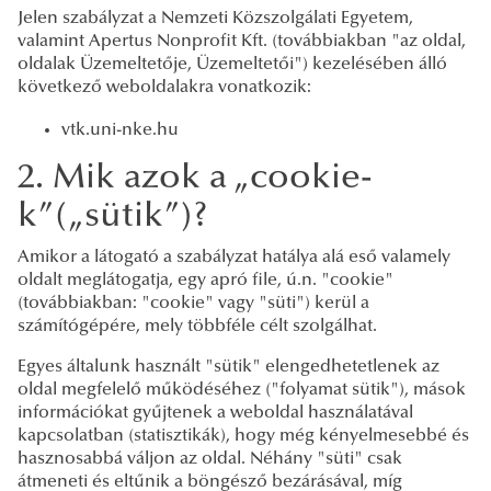
Jelen szabályzat a Nemzeti Közszolgálati Egyetem,
valamint Apertus Nonprofit Kft. (továbbiakban "az oldal,
oldalak Üzemeltetője, Üzemeltetői") kezelésében álló
következő weboldalakra vonatkozik:
vtk.uni-nke.hu
2. Mik azok a „cookie-
k”(„sütik”)?
Amikor a látogató a szabályzat hatálya alá eső valamely
oldalt meglátogatja, egy apró file, ú.n. "cookie"
(továbbiakban: "cookie" vagy "süti") kerül a
számítógépére, mely többféle célt szolgálhat.
Egyes általunk használt "sütik" elengedhetetlenek az
oldal megfelelő működéséhez ("folyamat sütik"), mások
információkat gyűjtenek a weboldal használatával
kapcsolatban (statisztikák), hogy még kényelmesebbé és
hasznosabbá váljon az oldal. Néhány "süti" csak
átmeneti és eltűnik a böngésző bezárásával, míg