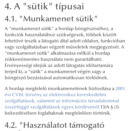
4. A "sütik" típusai
4.1. "Munkamenet sütik"
A "munkamenet sütik" a honlap böngészéséhez, a
funkciók használatához szükségesek, többek között
lehetővé teszik a látogató által adott oldalon, funkcióban
vagy szolgáltatásban végzett műveletek megjegyzését. A
"munkamenet sütik" alkalmazása nélkül a honlap
zökkenőmentes használata nem garantálható.
Érvényességi idejük az adott látogatás időtartamára
terjed ki, a "sütik" a munkamenet végén vagy a
böngésző bezárásával automatikusan törlődnek.
A honlap megfelelő munkamenetének biztosítása a
2001.
évi CVIII. törvény az elektronikus kereskedelmi
szolgáltatások, valamint az információs társadalommal
összefüggő szolgáltatások egyes kérdéseiről
13/A § (3)
bekezdésében foglaltaknak megfelelően történik.
4.2. "Használatot támogató