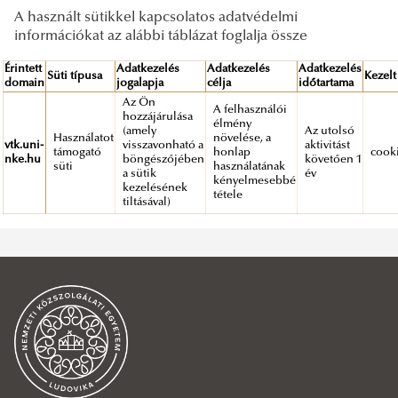
A használt sütikkel kapcsolatos adatvédelmi
információkat az alábbi táblázat foglalja össze
Érintett
Adatkezelés
Adatkezelés
Adatkezelés
Süti típusa
Kezelt
domain
jogalapja
célja
időtartama
Az Ön
A felhasználói
hozzájárulása
élmény
(amely
Az utolsó
Használatot
növelése, a
vtk.uni-
visszavonható a
aktivitást
támogató
honlap
cooki
nke.hu
böngészőjében
követően 1
süti
használatának
a sütik
év
kényelmesebbé
kezelésének
tétele
tiltásával)