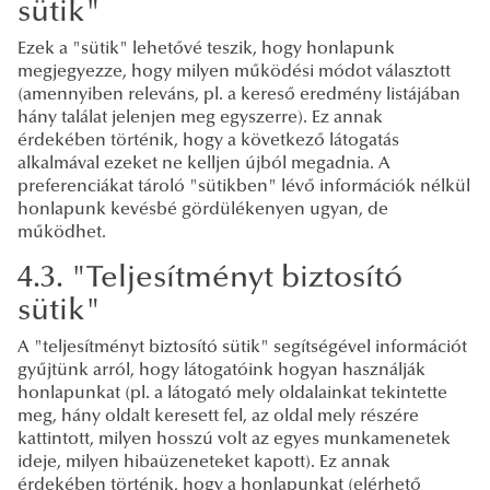
sütik"
Ezek a "sütik" lehetővé teszik, hogy honlapunk
megjegyezze, hogy milyen működési módot választott
(amennyiben releváns, pl. a kereső eredmény listájában
hány találat jelenjen meg egyszerre). Ez annak
érdekében történik, hogy a következő látogatás
alkalmával ezeket ne kelljen újból megadnia. A
preferenciákat tároló "sütikben" lévő információk nélkül
honlapunk kevésbé gördülékenyen ugyan, de
működhet.
4.3. "Teljesítményt biztosító
sütik"
A "teljesítményt biztosító sütik" segítségével információt
gyűjtünk arról, hogy látogatóink hogyan használják
honlapunkat (pl. a látogató mely oldalainkat tekintette
meg, hány oldalt keresett fel, az oldal mely részére
kattintott, milyen hosszú volt az egyes munkamenetek
ideje, milyen hibaüzeneteket kapott). Ez annak
érdekében történik, hogy a honlapunkat (elérhető