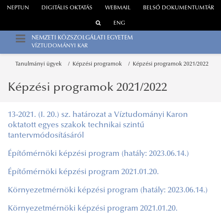
NEPTUN
DIGITÁLIS OKTATÁS
WEBMAIL
BELSŐ DOKUMENTUMTÁR
ENG
NEMZETI KÖZSZOLGÁLATI EGYETEM
VÍZTUDOMÁNYI KAR
Tanulmányi ügyek
Képzési programok
Képzési programok 2021/2022
Képzési programok 2021/2022
13-2021. (I. 20.) sz. határozat a Víztudományi Karon
oktatott egyes szakok technikai szintű
tantervmódosításáról
Építőmérnöki képzési program (hatály: 2023.06.14.)
Építőmérnöki képzési program 2021.01.20.
Környezetmérnöki képzési program (hatály: 2023.06.14.)
Környezetmérnöki képzési program 2021.01.20.