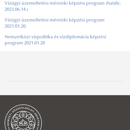
Vízügyi üzemeltetési mérnöki képzési program (hatály:
2023.06.14.)
Vízügyi üzemeltetési mérnöki képzési program
2021.01.20.
Nemzetközi vízpolitika és vízdiplomácia képzési
program 2021.01.20
Rektori tájékoztatók, intézkedések, utasítások
Dékáni tájékoztatók, intézkedések, utasítások
Rektori utasítások
Campus térkép
Dékáni tájékoztatók
Egyéb tájékoztatók
Dékáni intézkedések
Tanulmányi Osztály
Dékáni utasítások