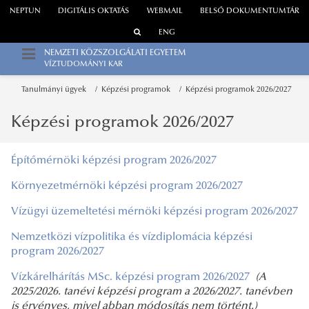
NEPTUN
DIGITÁLIS OKTATÁS
WEBMAIL
BELSŐ DOKUMENTUMTÁR
ENG
NEMZETI KÖZSZOLGÁLATI EGYETEM
VÍZTUDOMÁNYI KAR
Tanulmányi ügyek
Képzési programok
Képzési programok 2026/2027
Képzési programok 2026/2027
Építőmérnöki képzési program 2026/2027
Környezetmérnöki képzési program 2026/2027
Vízügyi üzemeltetési mérnöki képzési program 2026/2027
Nemzetközi vízpolitika és vízdiplomácia képzési
program 2026/2027
Vízkárelhárítás MSc. képzési program 2026/2027
(A
2025/2026. tanévi képzési program a 2026/2027. tanévben
is érvényes, mivel abban módosítás nem történt.)