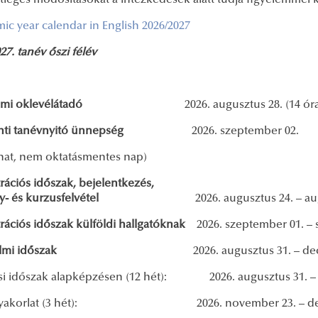
tleges módosításokat a intézkedések alatt tudja figyelemmel 
ic year calendar in English 2026/2027
27. tanév őszi félév
umi oklevélátadó
2026. augusztus 28. (14 óra
ti tanévnyitó ünnepség
2026. szeptember 02.
zhat, nem oktatásmentes nap)
rációs időszak, bejelentkezés,
árgy- és kurzusfelvétel
2026. augusztus 24. – au
trációs időszak külföldi hallgatóknak
2026. szeptember 01. –
orgalmi időszak
2026. augusztus 31. – d
si időszak alapképzésen (12 hét): 2026. augusztus 31. –
gyakorlat (3 hét): 2026. november 23. – dec