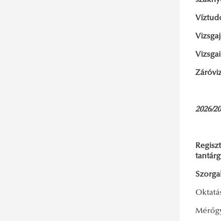
szakny
ITDK 2022. tavasz
ITDK 2021. tavasz
Víztu
ITDK 2020. ősz
Vizsga
ITDK 2019. ősz
Vi
ITDK 2019. tavasz
Zá
ITDK 2018. ősz
ITDK 2018. tavasz
2026/20
ITDK 2017. ősz
Regiszt
tan
Sz
Oktatá
Mérőg