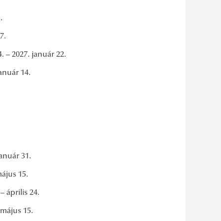
.
.
 – 2027. január 22.
január 14.
január 31.
május 15.
prilis 24.
 – május 15.