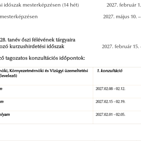
ási időszak mesterképzésen (14 hét) 2027. febru
ét mesterképzésen 2027. május 10. – má
28. tanév őszi félévének tárgyaira
tkozó kurzushirdetési időszak
2027. február 15. 
ző tagozatos konzultációs időpontok:
nöki, Környezetmérnöki és Vízügyi üzemeltetési
1. konzultáció
levelező)
am
2027.02.08 - 02.12.
am
2027.02.15 - 02.19.
folyam
2027.02.01 - 02.05.