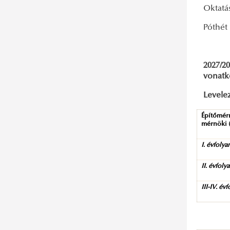
Oktat
Póth
2027/20
vona
Levele
Építőmér
mérnöki (
I. évfoly
II. évfoly
III-IV. év