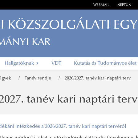
WEBMAIL
NEPTUN
I KÖZSZOLGÁLATI EG
MÁNYI KAR
Hallgatóknak
VDT
Kutatás és Tudományos élet
 ügyek
Tanév rendje
2026/2027. tanév kari naptári terv
2027. tanév kari naptári terv
dékáni intézkedés a 2026/2027. tanév kari naptári tervéről