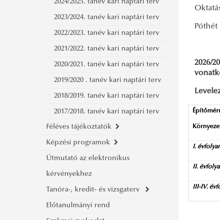
2024/2025. tanév kari naptári terv
Oktatá
2023/2024. tanév kari naptári terv
Póth
2022/2023. tanév kari naptári terv
2021/2022. tanév kari naptári terv
2026/20
2020/2021. tanév kari naptári terv
vonat
2019/2020 . tanév kari naptári terv
Levele
2018/2019. tanév kari naptári terv
2017/2018. tanév kari naptári terv
Építőmér
Féléves tájékoztatók
Környezet
Képzési programok
Tájékoztató a 2025/2026. tanév
I. évfoly
Útmutató az elektronikus
tavaszi félévre
Képzési programok 2026/2027
II. évfoly
kérvényekhez
Tájékoztató a 2025/2026. tanév őszi
Képzési programok 2025/2026
III-IV. év
Tanóra-, kredit- és vizsgaterv
félévre
Képzési programok 2024/2025
Előtanulmányi rend
Tájékoztató a 2024/2025. tanév
Képzési programok 2023/2024
Tanóra-, kredit-, és vizsgaterv