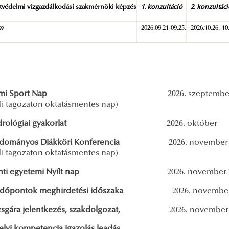
tvédelmi vízgazdálkodási szakmérnöki képzés
1. konzultáció
2. konzultác
am
2026.09.21-09.25.
2026.10.26.-10
yetemi Sport Nap
2026. szeptembe
ppali tagozaton oktatásmentes 
Hidrológiai gyakorlat
2026. október
 Tudományos Diákköri Konferencia
2026. november 
li tagozaton oktatásmentes nap)
ti egyetemi Nyílt nap
2026. november 2
gaidőpontok meghirdetési időszaka
2026. november
izsgára jelentkezés, szakdolgozat,
2026. november 