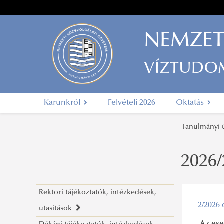
NEMZET
VÍZTUDO
Karunkról
Felvételi 2026
Oktatás
Tanulmányi
2026/
Rektori tájékoztatók, intézkedések,
2/2026 
utasítások