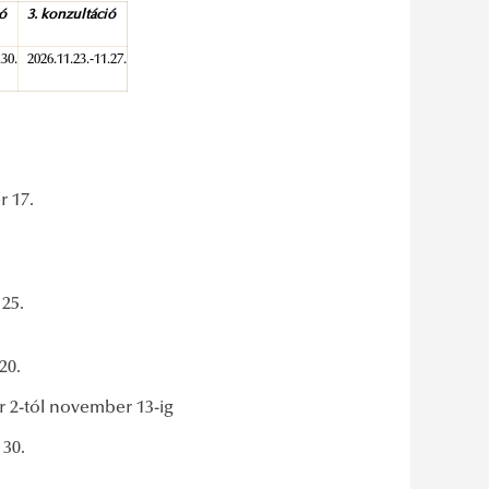
ió
3. konzultáció
.30.
2026.11.23.-11.27.
r 17.
nap)
25.
0.
 2-tól november 13-ig
30.