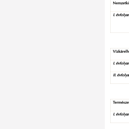
Nemzetköz
I. évfoly
Vízkárelh
I. évfoly
II. évfoly
Természe
I. évfoly