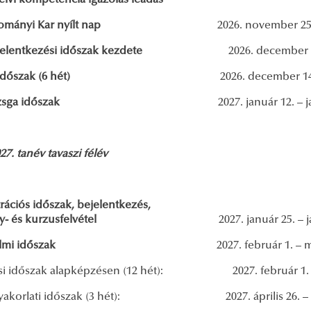
elvi kompetencia igazolás leadás
dományi Kar nyílt nap
2026. november 25
jelentkezési időszak kezdete
2026. december 7
zsgaidőszak (6 hét)
2026. december 14.
róvizsga időszak
2027. január 12. – 
27. tanév tavaszi félév
rációs időszak, bejelentkezés,
tárgy- és kurzusfelvétel
2027. január 25. – 
orgalmi időszak
2027. február 1. – 
si időszak alapképzésen (12 hét): 2027. február 1. – á
yakorlati időszak (3 hét): 2027. április 26.