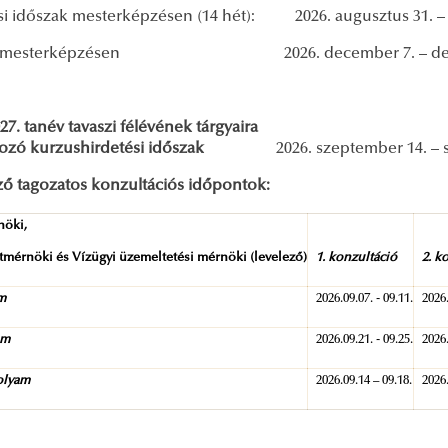
si időszak mesterképzésen (14 hét): 2026. augusztus 31. –
ét mesterképzésen 2026. december 7. – dece
27. tanév tavaszi félévének tárgyaira
kozó kurzushirdetési időszak
2026. szeptember 14. –
ző tagozatos konzultációs időpontok:
nöki,
mérnöki és Vízügyi üzemeltetési mérnöki (levelező)
1. konzultáció
2. k
am
2026.09.07. - 09.11.
2026.
am
2026.09.21. - 09.25.
2026.
folyam
2026.09.14 – 09.18.
2026.