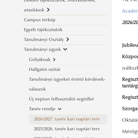
Az ese
Dékáni tájékoztatók, intézkedések,
Rektori utasítások
utasítások
Academ
Campus térkép
Dékáni tájékoztatók
20
26/20
Egyéb tájékoztatók
Dékáni intézkedések
Tanulmányi Osztály
Dékáni utasítások
Jubile
Tanulmányi ügyek
Ügyfélfogadás
Közpon
Elérhetőségek
Gólyáknak
(válto
Hallgatói szótár
2026. Gólyatábor
Tanulmányi ügyeket érintő kérdések-
Regiszt
Beiratkozási információk
tant
válaszok
Vízügyi ösztöndíj
Regisz
Új neptun felhasználói segédlet
Sz
Tanév rendje
2026/2027. tanév kari naptári terv
Oktatá
2025/2026. tanév kari naptári terv
Mérő