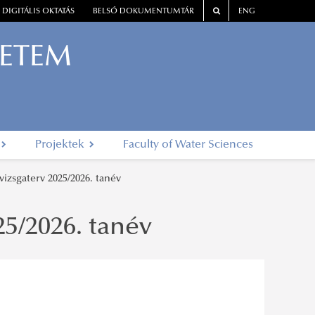
DIGITÁLIS OKTATÁS
BELSŐ DOKUMENTUMTÁR
ENG
YETEM
Projektek
Faculty of Water Sciences
 vizsgaterv 2025/2026. tanév
25/2026. tanév