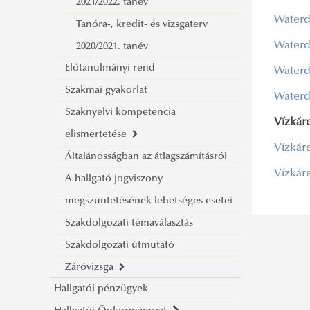
félévre
2021/2022. tanév
Waterd
Tájékoztató a 2021/2022. tanév őszi
Tanóra-, kredit- és vizsgaterv
Waterd
félévre
2020/2021. tanév
Előtanulmányi rend
Tájékoztató a 2021/2022. tanév
Waterd
Szakmai gyakorlat
tavaszi félévre
Waterd
Szaknyelvi kompetencia
Vízkáre
elismertetése
Vízkáre
Általánosságban az átlagszámításról
Általános tájékoztató
Vízkáre
A hallgató jogviszony
Formanyomtatványok
megszüntetésének lehetséges esetei
Szakdolgozati témaválasztás
Szakdolgozati útmutató
Záróvizsga
Hallgatói pénzügyek
Záróvizsga 2025/2026. tanév