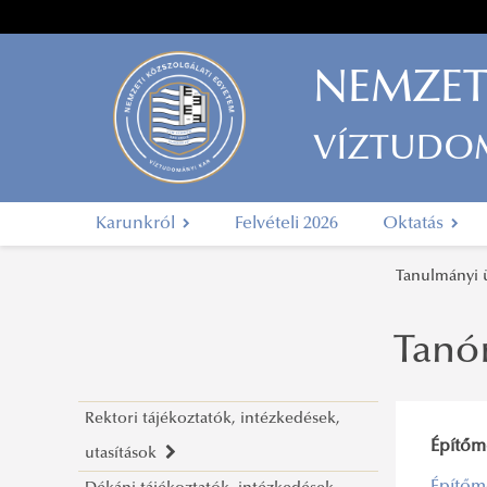
NEMZET
VÍZTUDO
Karunkról
Felvételi 2026
Oktatás
Tanulmányi
Tanór
Rektori tájékoztatók, intézkedések,
Építőm
utasítások