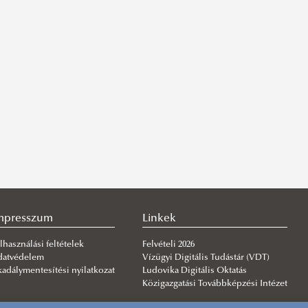
mpresszum
Linkek
lhasználási feltételek
Felvételi 2026
datvédelem
Vízügyi Digitális Tudástár (VDT)
adálymentesítési nyilatkozat
Ludovika Digitális Oktatás
Közigazgatási Továbbképzési Intézet