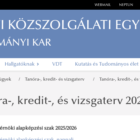
WEBMAIL
NEPTUN
I KÖZSZOLGÁLATI EG
MÁNYI KAR
Hallgatóknak
VDT
Kutatás és Tudományos élet
 ügyek
Tanóra-, kredit- és vizsgaterv
Tanóra-, kredit-, és
a-, kredit-, és vizsgaterv 20
érnöki alapképzési szak 2025/2026