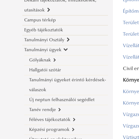
Építőm
Dékáni tájékoztatók, intézkedések,
Rektori utasítások
utasítások
Építőm
Campus térkép
Dékáni tájékoztatók
Terület
Egyéb tájékoztatók
Dékáni intézkedések
Terület
Tanulmányi Osztály
Dékáni utasítások
Vízellá
Tanulmányi ügyek
Ügyfélfogadás
Vízellá
Elérhetőségek
Gólyáknak
Civil e
Hallgatói szótár
2026. Gólyatábor
Tanulmányi ügyeket érintő kérdések-
Környe
Beiratkozási információk
válaszok
Vízügyi ösztöndíj
Környe
Új neptun felhasználói segédlet
Környe
Tanév rendje
Vízgaz
Féléves tájékoztatók
2026/2027. tanév kari naptári terv
Vízgaz
Képzési programok
2025/2026. tanév kari naptári terv
Tájékoztató a 2025/2026. tanév
Víztisz