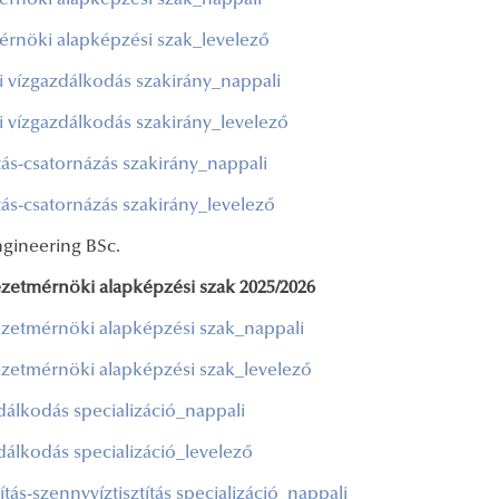
érnöki alapképzési szak_nappali
érnöki alapképzési szak_levelező
i vízgazdálkodás szakirány_nappali
i vízgazdálkodás szakirány_levelező
tás-csatornázás szakirány_nappali
tás-csatornázás szakirány_levelező
ngineering BSc.
zetmérnöki alapképzési szak 2025/2026
zetmérnöki alapképzési szak_nappali
zetmérnöki alapképzési szak_levelező
dálkodás specializáció_nappali
dálkodás specializáció_levelező
títás-szennyvíztisztítás specializáció_nappali