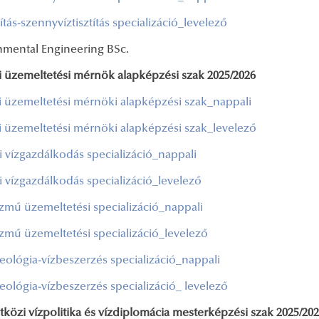
títás-szennyvíztisztítás specializáció_levelező
nmental Engineering BSc.
i üzemeltetési mérnök alapképzési szak 2025/2026
i üzemeltetési mérnöki alapképzési szak_nappali
i üzemeltetési mérnöki alapképzési szak_levelező
i vízgazdálkodás specializáció_nappali
i vízgazdálkodás specializáció_levelező
özmű üzemeltetési specializáció_nappali
özmű üzemeltetési specializáció_levelező
eológia-vízbeszerzés specializáció_nappali
eológia-vízbeszerzés specializáció_ levelező
közi vízpolitika és vízdiplomácia mesterképzési szak 2025/20