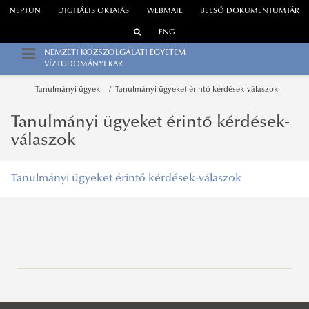
NEPTUN
DIGITÁLIS OKTATÁS
WEBMAIL
BELSŐ DOKUMENTUMTÁR
ENG
NEMZETI KÖZSZOLGÁLATI EGYETEM
VÍZTUDOMÁNYI KAR
Tanulmányi ügyek
Tanulmányi ügyeket érintő kérdések-válaszok
Tanulmányi ügyeket érintő kérdések-
válaszok
Tanulmányi ügyeket érintő kérdések-válaszok
Rektori tájékoztatók, intézkedések, utasítások
Dékáni tájékoztatók, intézkedések, utasítások
Rektori utasítások