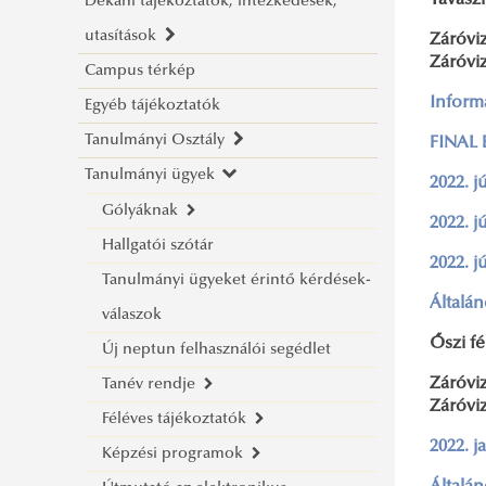
Tavaszi
Dékáni tájékoztatók, intézkedések,
Rektori utasítások
utasítások
Záróvi
Zá
Campus térkép
Dékáni tájékoztatók
Inform
Egyéb tájékoztatók
Dékáni intézkedések
Tanulmányi Osztály
Dékáni utasítások
FINAL
Tanulmányi ügyek
Ügyfélfogadás
2022. j
Elérhetőségek
Gólyáknak
2022. j
Hallgatói szótár
2026. Gólyatábor
2022. j
Tanulmányi ügyeket érintő kérdések-
Beiratkozási információk
Általá
válaszok
Vízügyi ösztöndíj
Őszi f
Új neptun felhasználói segédlet
Záróvi
Tanév rendje
Zá
Féléves tájékoztatók
2026/2027. tanév kari naptári terv
2022. j
Képzési programok
2025/2026. tanév kari naptári terv
Tájékoztató a 2025/2026. tanév