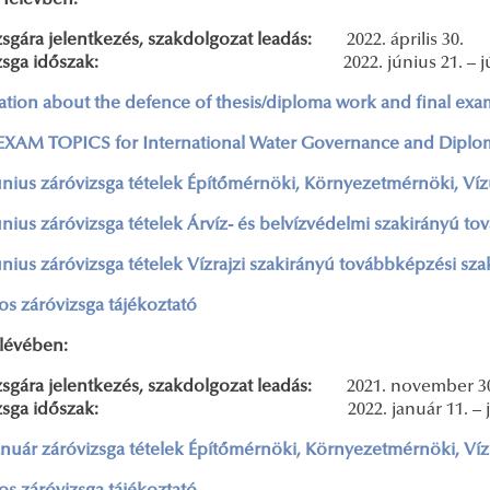
 félévben:
zsgára jelentkezés, szakdolgozat leadás:
2022. április 30.
róvizsga időszak:
2022. június 21. – j
ation about the defence of thesis/diploma work and final exa
 EXAM TOPICS
for International Water Governance and Dipl
únius záróvizsga tételek
Építőmérnöki, Környezetmérnöki, Víz
únius záróvizsga tételek
Árvíz- és belvízvédelmi szakirányú to
únius záróvizsga tételek Vízrajzi szakirányú továbbképzési sza
nos záróvizsga
tájékoztató
élévében:
zsgára jelentkezés, szakdolgozat leadás:
2021. november 3
róvizsga időszak:
2022. január 11. – 
anuár záróvizsga tételek
Építőmérnöki, Környezetmérnöki, Víz