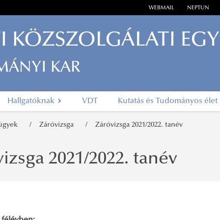
WEBMAIL
NEPTUN
I KÖZSZOLGÁLATI EG
MÁNYI KAR
Hallgatóknak
VDT
Kutatás és Tudományos élet
 ügyek
Záróvizsga
Záróvizsga 2021/2022. tanév
izsga 2021/2022. tanév