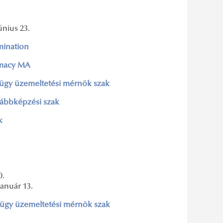
únius 23.
mination
omacy MA
ügy üzemeltetési mérnök szak
vábbképzési szak
k
0.
január 13.
ügy üzemeltetési mérnök szak