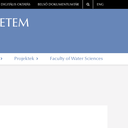
DIGITÁLIS OKTATÁS
BELSŐ DOKUMENTUMTÁR
ENG
YETEM
Projektek
Faculty of Water Sciences