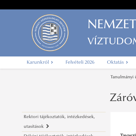
NEMZET
VÍZTUDO
Karunkról
Felvételi 2026
Oktatás
Tanulmányi
Záróv
Rektori tájékoztatók, intézkedések,
utasítások