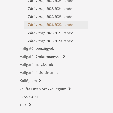
félévre
2021/2022. tanév
Záróvizsga 2024/2025. tanév
Tájékoztató a 2021/2022. tanév őszi
Tanóra-, kredit- és vizsgaterv
Záróvizsga 2023/2024 tanév
félévre
2020/2021. tanév
Záróvizsga 2022/2023 tanév
Tájékoztató a 2021/2022. tanév
Záróvizsga 2021/2022. tanév
tavaszi félévre
Záróvizsga 2020/2021. tanév
Záróvizsga 2019/2020. tanév
Hallgatói pénzügyek
Hallgatói Önkormányzat
Hallgatói pályázatok
HÖK
Hallgatói állásajánlatok
Elnökség
Kollégium
HÖK Elérhetőségek
Zsuffa István Szakkollégium
Tanulmányi Bizottság
Általános információk
ERASMUS+
Kollégiumi Bizottság
Elérhetőség
Bemutatkozás
TDK
Rendezvényszervező Bizottság
Pályázati kiírások
Projektek