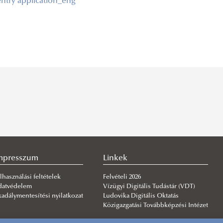
ntry application_eng
mpresszum
Linkek
lhasználási feltételek
Felvételi 2026
datvédelem
Vízügyi Digitális Tudástár (VDT)
adálymentesítési nyilatkozat
Ludovika Digitális Oktatás
Közigazgatási Továbbképzési Intézet