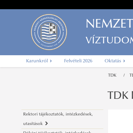
NEMZET
VÍZTUDO
Karunkról
Felvételi 2026
Oktatás
TDK
T
TDK 
Rektori tájékoztatók, intézkedések,
utasítások