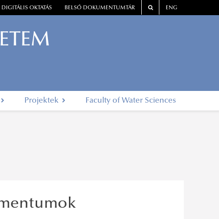
DIGITÁLIS OKTATÁS
BELSŐ DOKUMENTUMTÁR
ENG
YETEM
Projektek
Faculty of Water Sciences
umentumok