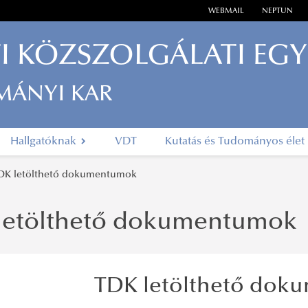
WEBMAIL
NEPTUN
I KÖZSZOLGÁLATI EG
MÁNYI KAR
Hallgatóknak
VDT
Kutatás és Tudományos élet
DK letölthető dokumentumok
letölthető dokumentumok
TDK letölthető dok