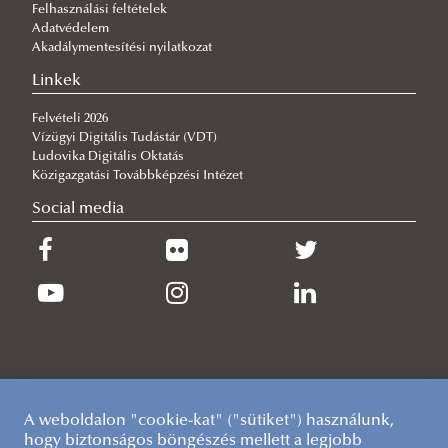
Felhasználási feltételek
2026/07/21
Adatvédelem
VTK-s elismerések az egyetemi tanévzárón
Akadálymentesítési nyilatkozat
2026/07/14
Linkek
Sikerrel rendezték meg a Környezettudományi Terepgyakorlatot
Felvételi 2026
2026/07/13
Vízügyi Digitális Tudástár (VDT)
Sikerrel zárult a jubileumi 20. ERB Konferencia Baján
Ludovika Digitális Oktatás
Közigazgatási Továbbképzési Intézet
Social media
A weboldalon "cookie-kat" ("sütiket") használunk,
hogy biztonságos böngészés mellett a legjobb