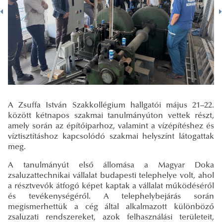
A Zsuffa István Szakkollégium hallgatói május 21–22.
között kétnapos szakmai tanulmányúton vettek részt,
amely során az építőiparhoz, valamint a vízépítéshez és
víztisztításhoz kapcsolódó szakmai helyszínt látogattak
meg.
A tanulmányút első állomása a Magyar Doka
zsaluzattechnikai vállalat budapesti telephelye volt, ahol
a résztvevők átfogó képet kaptak a vállalat működéséről
és tevékenységéről. A telephelybejárás során
megismerhettük a cég által alkalmazott különböző
zsaluzati rendszereket, azok felhasználási területeit,