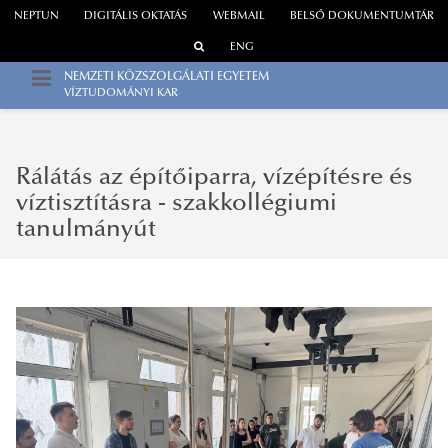
NEPTUN
DIGITÁLIS OKTATÁS
WEBMAIL
BELSŐ DOKUMENTUMTÁR
ENG
NEMZETI KÖZSZOLGÁLATI EGYETEM
VÍZTUDOMÁNYI KAR
Rálátás az építőiparra, vízépítésre és
víztisztításra - szakkollégiumi
tanulmányút