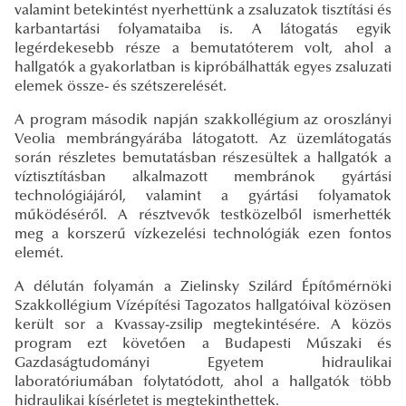
valamint betekintést nyerhettünk a zsaluzatok tisztítási és
karbantartási folyamataiba is. A látogatás egyik
legérdekesebb része a bemutatóterem volt, ahol a
hallgatók a gyakorlatban is kipróbálhatták egyes zsaluzati
elemek össze- és szétszerelését.
A program második napján szakkollégium az oroszlányi
Veolia membrángyárába látogatott. Az üzemlátogatás
során részletes bemutatásban részesültek a hallgatók a
víztisztításban alkalmazott membránok gyártási
technológiájáról, valamint a gyártási folyamatok
működéséről. A résztvevők testközelből ismerhették
meg a korszerű vízkezelési technológiák ezen fontos
elemét.
A délután folyamán a Zielinsky Szilárd Építőmérnöki
Szakkollégium Vízépítési Tagozatos hallgatóival közösen
került sor a Kvassay-zsilip megtekintésére. A közös
program ezt követően a Budapesti Műszaki és
Gazdaságtudományi Egyetem hidraulikai
laboratóriumában folytatódott, ahol a hallgatók több
hidraulikai kísérletet is megtekinthettek.