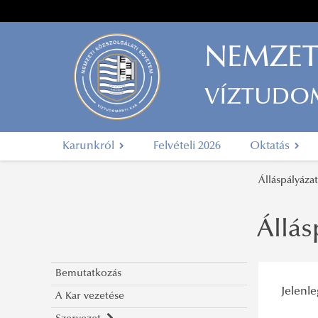
NEMZET
VÍZTUDO
Karunkról
Felvételi 2026
Oktatás
Álláspályázat
Állás
Bemutatkozás
Jelenle
A Kar vezetése