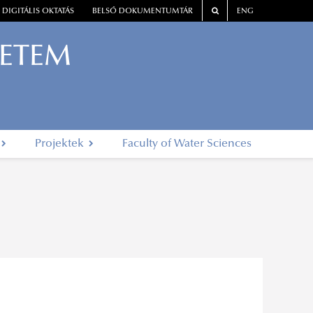
DIGITÁLIS OKTATÁS
BELSŐ DOKUMENTUMTÁR
ENG
YETEM
Projektek
Faculty of Water Sciences