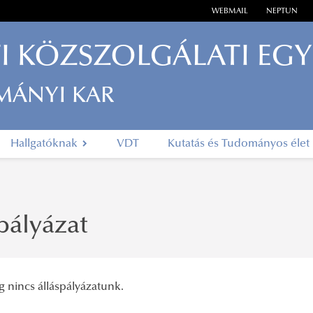
WEBMAIL
NEPTUN
I KÖZSZOLGÁLATI EG
MÁNYI KAR
Hallgatóknak
VDT
Kutatás és Tudományos élet
pályázat
g nincs álláspályázatunk.