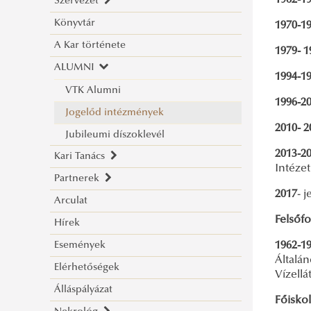
1962-1
Szervezet
Könyvtár
Dékáni Hivatal
1970-1
A Kar története
Oktatási szervezeti egységek
1979- 1
ALUMNI
VTK ügyrendje
1994-1
VTK Alumni
1996-2
Jogelőd intézmények
2010- 2
Jubileumi díszoklevél
2013-2
Kari Tanács
Intéze
Partnerek
Bemutatás
2017
- 
Arculat
A Kari Tanács határozatai
Hazai szakmai kapcsolatok
Felsőfo
Hírek
Kari Tanács tagjai
Nemzetközi szakmai kapcsolatok
A Kari Tanács 2026. évi határozatai
Események
1962-19
A Kari Tanács 2025. évi határozatai
Általá
Elérhetőségek
A Kari Tanács 2024. évi határozatai
Vízellá
Álláspályázat
A Kari Tanács 2023. évi határozatai
Főiskol