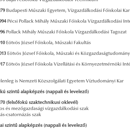
97
0 Bajai Felsőfokú Vízgazdálkodási Technikum
979
Budapesti Műszaki Egyetem, Vízgazdálkodási Főiskolai Ka
994
Pécsi Pollack Mihály Műszaki Főiskola Vízgazdálkodási In
996
Pollack Mihály Műszaki Főiskola Vízgazdálkodási Tagozat
010
Eötvös József Főiskola, Műszaki Fakultás
013
Eötvös József Főiskola, Műszaki és Közgazdaságtudomány
017
Eötvös József Főiskola Vízellátási és Környezetmérnöki Inté
t
jelenleg is Nemzeti Közszolgálati Egyetem Víztudományi Kar
kú szintű alapképzés (nappali és levelező)
70 (felsőfokú szaktechnikusi oklevél)
nos és mezőgazdasági vízgazdálkodási szak
tás-csatornázás szak
ai szintű alapképzés (nappali és levelező)