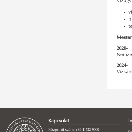
Vízügy
v
h
t
Mester
2020-
Nemzet
2024-
Vízkáre
Kapcsolat
I
Központi szám: +36(1)432-9000