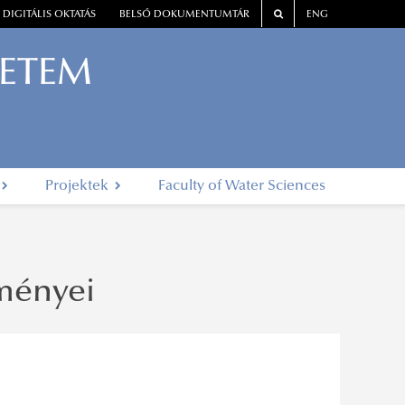
DIGITÁLIS OKTATÁS
BELSŐ DOKUMENTUMTÁR
ENG
YETEM
Projektek
Faculty of Water Sciences
ményei