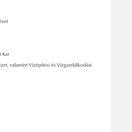
r
tézet
i Kar
zet, valamint Vízépítési és Vízgazdálkodási