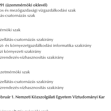
991 (üzemmérnöki oklevél)
nos és mezőgazdasági vízgazdálkodási szak
tás-csatornázás szak
érnöki szak
ízellátás-csatornázás szakirány
ízi- és környezetgazdálkodási informatika szakirány
ízi környezeti szakirány
ízrendezés-vízhasznosítás szakirány
zetmérnöki szak
ízellátás-csatornázás szakirány
ízrendezés-vízhasznosítás szakirány
ebruár 1.
Nemzeti Közszolgálati Egyetem Víztudományi Kar