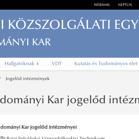
WEBMAIL
NEPTUN
I KÖZSZOLGÁLATI EG
MÁNYI KAR
Hallgatóknak
VDT
Kutatás és Tudományos élet
Jogelőd intézmények
udományi Kar jogelőd intéz
udományi Kar jogelőd intézményei