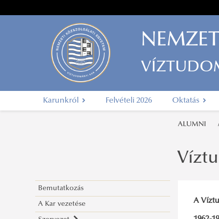
NEMZET
VÍZTUDO
Karunkról
Felvételi 2026
Oktatás
ALUMNI
Vízt
Bemutatkozás
A Vízt
A Kar vezetése