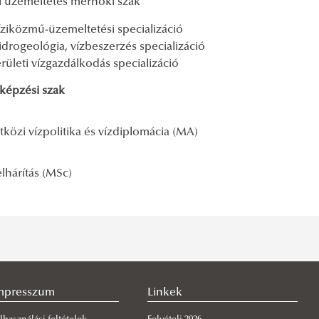
i üzemeltetés mérnöki szak
íziközmű-üzemeltetési specializáció
idrogeológia, vízbeszerzés specializáció
erületi vízgazdálkodás specializáció
képzési szak
közi vízpolitika és vízdiplomácia (MA)
lhárítás (MSc)
mpresszum
Linkek