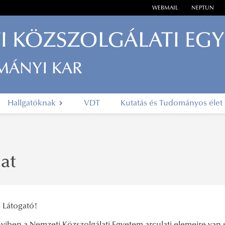
WEBMAIL
NEPTUN
I KÖZSZOLGÁLATI EG
MÁNYI KAR
Hallgatóknak
VDT
Kutatás és Tudományos élet
at
 Látogató!