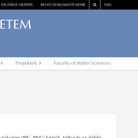
DIGITÁLIS OKTATÁS
BELSŐ DOKUMENTUMTÁR
ENG
YETEM
Projektek
Faculty of Water Sciences