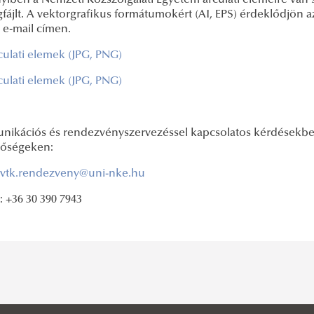
ben a Nemzeti Közszolgálati Egyetem arculati elemeire van sz
ájlt. A vektorgrafikus formátumokért (AI, EPS) érdeklődjön a
e-mail címen.
culati elemek (JPG, PNG)
culati elemek (JPG, PNG)
ikációs és rendezvényszervezéssel kapcsolatos kérdésekben 
tőségeken:
vtk.rendezveny@uni-nke.hu
: +36 30 390 7943