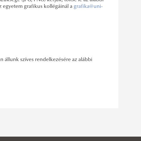
üksége (JPG, PNG) kérjük, töltse le az alábbi
z egyetem grafikus kollégáinál a
grafika@uni-
állunk szíves rendelkezésére az alábbi