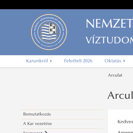
NEMZET
VÍZTUDO
Karunkról
Felvételi 2026
Oktatás
Arculat
Arcul
Bemutatkozás
Kedves
A Kar vezetése