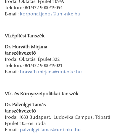
Iroda: Oktatási Épület 109/A
Telefon: 061/432 9000/19054
E-mail:
korponai.janos@uni-nke.hu
Vízépítési Tanszék
Dr. Horváth Mirjana
tanszékvezető
Iroda: Oktatási Épület 322
Telefon: 061/432 9000/19021
E-mail:
horvath.mirjana@uni-nke.hu
Víz- és Környezetpolitikai Tanszék
Dr. Pálvölgyi Tamás
tanszékvezető
Iroda: 1083 Budapest, Ludovika Campus, Tóparti
Épület 105-ös iroda
E-mail:
palvolgyi.tamas@uni-nke.hu