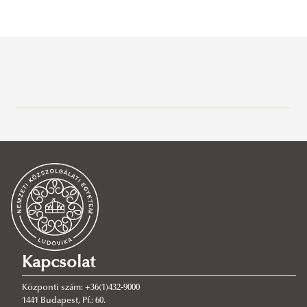
Bemutatkozás
A Kar vezetése
Szervezet
Dékáni Hivatal
Oktatási szervezeti egységek
VTK ügyrendje
Könyvtár
Kapcsolat
A Kar története
Központi szám: +36(1)432-9000
ALUMNI
1441 Budapest, Pf.: 60.