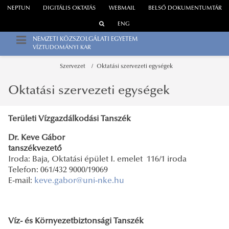
NEPTUN
DIGITÁLIS OKTATÁS
WEBMAIL
BELSŐ DOKUMENTUMTÁR
ENG
NEMZETI KÖZSZOLGÁLATI EGYETEM
VÍZTUDOMÁNYI KAR
Szervezet
Oktatási szervezeti egységek
Oktatási szervezeti egységek
Területi Vízgazdálkodási Tanszék
Dr. Keve Gábor
tanszékvezető
Iroda: Baja, Oktatási épület I. emelet 116/1 iroda
Telefon: 061/432 9000/19069
E-mail:
keve.gabor@uni-nke.hu
Víz- és Környezetbiztonsági Tanszék