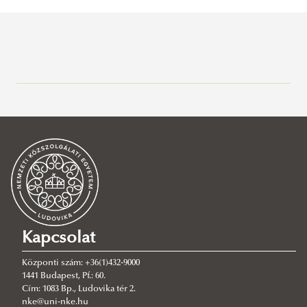
Bemutatkozás
A Kar vezetése
Szervezet
Dékáni Hivatal
Oktatási szervezeti egységek
VTK ügyrendje
Könyvtár
Kapcsolat
A Kar története
Központi szám: +36(1)432-9000
ALUMNI
1441 Budapest, Pf.: 60.
Cím: 1083 Bp., Ludovika tér 2.
Kari Tanács
VTK Alumni
nke@uni-nke.hu