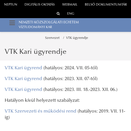
NEPTUN
DIGITÁLIS OKTATÁS
WEBMAIL
BELSŐ DOKUMENTUMTÁR
ENG
NEMZETI KÖZSZOLGÁLATI EGYETEM
VÍZTUDOMÁNYI KAR
Szervezet
VTK ügyrendje
VTK Kari ügyrendje
VTK Kari ügyrend
(hatályos: 2024. VII. 05-től)
VTK Kari ügyrend
(hatályos: 2023. XII. 07-től)
VTK Kari ügyrend
(hatályos: 2023. III. 18.-2023. XII. 06.)
Hatályon kívül helyezett szabályzat:
VTK Szervezeti és működési rend
(hatályos: 2019. VII. 11-
ig)