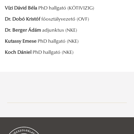
Vízi Dávid Béla
PhD hallgató (KÖTIVIZIG)
Dr. Dobó Kristóf
főosztályvezető (OVF)
Dr. Berger Ádám
adjunktus (NKE)
Kutassy Emese
PhD hallgató (NKE)
Koch Dániel
PhD hallgató (NKE)
PLANET EXPO 2026
Hullámtéri Kutatóműhely
PLANET EXPO 2026
Kutatási területek
Kutatási terv és célrendszer