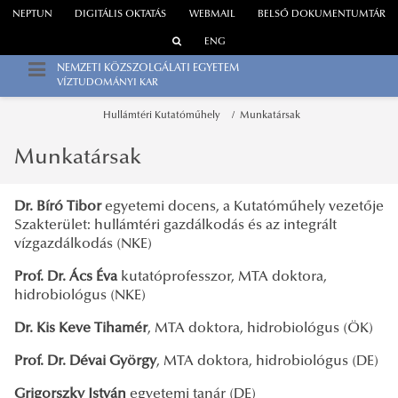
NEPTUN
DIGITÁLIS OKTATÁS
WEBMAIL
BELSŐ DOKUMENTUMTÁR
ENG
NEMZETI KÖZSZOLGÁLATI EGYETEM
VÍZTUDOMÁNYI KAR
Hullámtéri Kutatóműhely
Munkatársak
Munkatársak
Dr. Bíró Tibor
egyetemi docens, a Kutatóműhely vezetője
Szakterület: hullámtéri gazdálkodás és az integrált
vízgazdálkodás (NKE)
Prof. Dr. Ács Éva
kutatóprofesszor, MTA doktora,
hidrobiológus (NKE)
Dr. Kis Keve Tihamér
, MTA doktora, hidrobiológus (ÖK)
Prof. Dr. Dévai György
, MTA doktora, hidrobiológus (DE)
Grigorszky István
egyetemi tanár (DE)