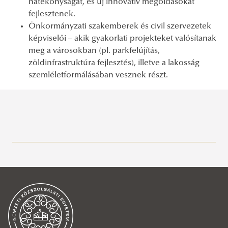
hatékonyságát, és új innovatív megoldásokat
fejlesztenek.
Önkormányzati szakemberek és civil szervezetek
képviselői – akik gyakorlati projekteket valósítanak
meg a városokban (pl. parkfelújítás,
zöldinfrastruktúra fejlesztés), illetve a lakosság
szemléletformálásában vesznek részt.
PLANET EXPO 2026
Hullámtéri Kutatóműhely
PLANET EXPO 2026
Országos szakmai konferenciák
Kutatási területek
Kutatási terv és célrendszer
Brossúrák
Együttműködési területek
Szennyvizek öntözési célú hasznosítása Konferencia
Képzéseink
Munkatársak
Hullámtéri Konferencia - Vízügyi Ágazati Továbbképzés
Meghívó