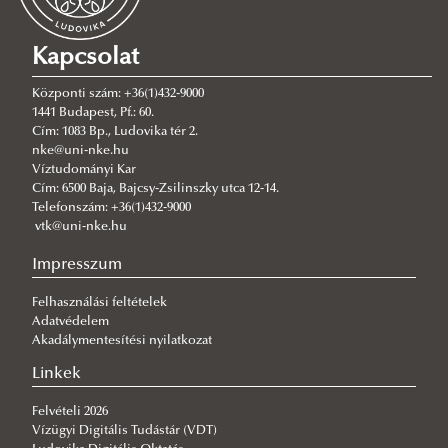
Kiállított eszközeink
Program
VÍZHIÁNY Konferencia
EXO2 multiparaméteres vízminőségmérő szonda
Program
Kapcsolat
Országos Települési Csapadékvíz-gazdálkodási
BentoTorch hordozható algamérő műszer
Állásfoglalás
Központi szám: +36(1)432-9000
Konferencia
Subtop USV autonóm felszíni drón ADCP
Program
1441 Budapest, Pf.: 60.
Cím: 1083 Bp., Ludovika tér 2.
mérőrendszerrel
Regisztráció
V. Országos Települési Csapadékvíz-gazdálkodási
nke@uni-nke.hu
FIFISH V6 Expert vízalatti drón
Előadások
Konferencia
Víztudományi Kar
Cím: 6500 Baja, Bajcsy-Zsilinszky utca 12-14.
EDS® Water Management System
Felhívás - Program
Telefonszám: +36(1)432-9000
vtk@uni-nke.hu
Szekció-előadások
Impresszum
Regisztráció
Szekciók
Felhasználási feltételek
Adatvédelem
Szekció 1: Integrált szemlélet és szakpolitikai
Akadálymentesítési nyilatkozat
keretek a települési csapadékvíz-gazdálkodásban
Linkek
(magyar nyelvű)
Felvételi 2026
Szekció 2: Műszaki innovációk és üzemeltetési
Vízügyi Digitális Tudástár (VDT)