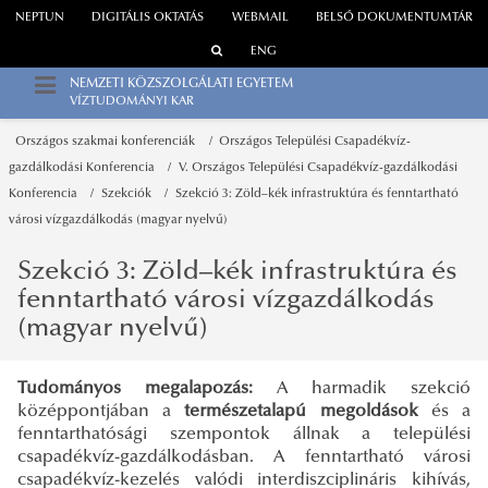
NEPTUN
DIGITÁLIS OKTATÁS
WEBMAIL
BELSŐ DOKUMENTUMTÁR
ENG
NEMZETI KÖZSZOLGÁLATI EGYETEM
VÍZTUDOMÁNYI KAR
Országos szakmai konferenciák
Országos Települési Csapadékvíz-
gazdálkodási Konferencia
V. Országos Települési Csapadékvíz-gazdálkodási
Konferencia
Szekciók
Szekció 3: Zöld–kék infrastruktúra és fenntartható
városi vízgazdálkodás (magyar nyelvű)
Szekció 3: Zöld–kék infrastruktúra és
fenntartható városi vízgazdálkodás
(magyar nyelvű)
Tudományos megalapozás:
A harmadik szekció
középpontjában a
természetalapú megoldások
és a
fenntarthatósági szempontok állnak a települési
csapadékvíz-gazdálkodásban. A fenntartható városi
csapadékvíz-kezelés valódi interdiszciplináris kihívás,