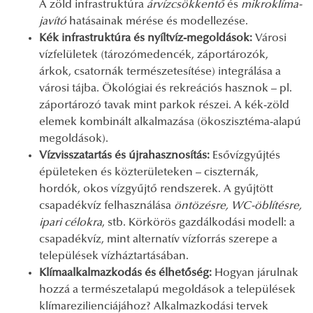
A zöld infrastruktúra
árvízcsökkentő
és
mikroklíma-
javító
hatásainak mérése és modellezése.
Kék infrastruktúra és nyíltvíz-megoldások:
Városi
vízfelületek (tározómedencék, záportározók,
árkok, csatornák természetesítése) integrálása a
városi tájba. Ökológiai és rekreációs hasznok – pl.
záportározó tavak mint parkok részei. A kék-zöld
elemek kombinált alkalmazása (ökoszisztéma-alapú
megoldások).
Vízvisszatartás és újrahasznosítás:
Esővízgyűjtés
épületeken és közterületeken – ciszternák,
hordók, okos vízgyűjtő rendszerek. A gyűjtött
csapadékvíz felhasználása
öntözésre, WC-öblítésre,
ipari célokra
, stb. Körkörös gazdálkodási modell: a
csapadékvíz, mint alternatív vízforrás szerepe a
települések vízháztartásában.
Klímaalkalmazkodás és élhetőség:
Hogyan járulnak
hozzá a természetalapú megoldások a települések
klímarezilienciájához? Alkalmazkodási tervek