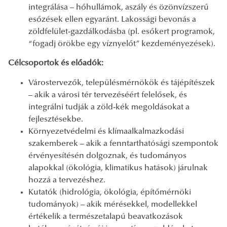
integrálása – hőhullámok, aszály és özönvízszerű
esőzések ellen egyaránt. Lakossági bevonás a
zöldfelület-gazdálkodásba (pl. esőkert programok,
“fogadj örökbe egy víznyelőt” kezdeményezések).
Célcsoportok és előadók:
Várostervezők, településmérnökök és tájépítészek
– akik a városi tér tervezéséért felelősek, és
integrálni tudják a zöld-kék megoldásokat a
fejlesztésekbe.
Környezetvédelmi és klímaalkalmazkodási
szakemberek – akik a fenntarthatósági szempontok
érvényesítésén dolgoznak, és tudományos
alapokkal (ökológia, klimatikus hatások) járulnak
hozzá a tervezéshez.
Kutatók (hidrológia, ökológia, építőmérnöki
tudományok) – akik mérésekkel, modellekkel
értékelik a természetalapú beavatkozások