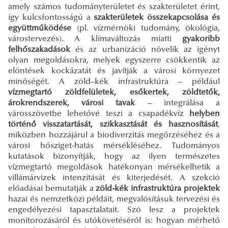
amely számos tudományterületet és szakterületet érint,
így kulcsfontosságú a
szakterületek összekapcsolása és
együttműködése
(pl. vízmérnöki tudomány, ökológia,
várostervezés). A klímaváltozás miatti
gyakoribb
felhőszakadások
és az urbanizáció növelik az igényt
olyan megoldásokra, melyek egyszerre csökkentik az
elöntések kockázatát és javítják a városi környezet
minőségét. A zöld–kék infrastruktúra – például
vízmegtartó zöldfelületek, esőkertek, zöldtetők,
árokrendszerek, városi tavak
– integrálása a
városszövetbe lehetővé teszi a csapadékvíz
helyben
történő visszatartását, szikkasztását és hasznosítását
,
miközben hozzájárul a biodiverzitás megőrzéséhez és a
városi hősziget-hatás mérsékléséhez. Tudományos
kutatások bizonyítják, hogy az ilyen természetes
vízmegtartó megoldások hatékonyan mérsékelhetik a
villámárvizek intenzitását és kiterjedését. A szekció
előadásai bemutatják a
zöld-kék infrastruktúra projektek
hazai és nemzetközi példáit, megvalósításuk tervezési és
engedélyezési tapasztalatait. Szó lesz a projektek
monitorozásáról és utókövetéséről is: hogyan mérhető