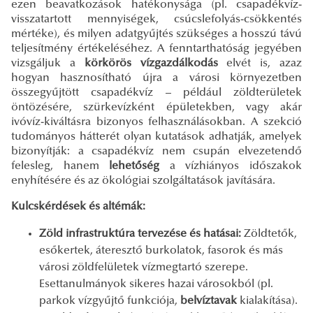
ezen beavatkozások hatékonysága (pl. csapadékvíz-
visszatartott mennyiségek, csúcslefolyás-csökkentés
mértéke), és milyen adatgyűjtés szükséges a hosszú távú
teljesítmény értékeléséhez. A fenntarthatóság jegyében
vizsgáljuk a
körkörös vízgazdálkodás
elvét is, azaz
hogyan hasznosítható újra a városi környezetben
összegyűjtött csapadékvíz – például zöldterületek
öntözésére, szürkevízként épületekben, vagy akár
ivóvíz-kiváltásra bizonyos felhasználásokban. A szekció
tudományos hátterét olyan kutatások adhatják, amelyek
bizonyítják: a csapadékvíz nem csupán elvezetendő
felesleg, hanem
lehetőség
a vízhiányos időszakok
enyhítésére és az ökológiai szolgáltatások javítására.
Kulcskérdések és altémák:
Zöld infrastruktúra tervezése és hatásai:
Zöldtetők,
esőkertek, áteresztő burkolatok, fasorok és más
városi zöldfelületek vízmegtartó szerepe.
Esettanulmányok sikeres hazai városokból (pl.
parkok vízgyűjtő funkciója,
belvíztavak
kialakítása).