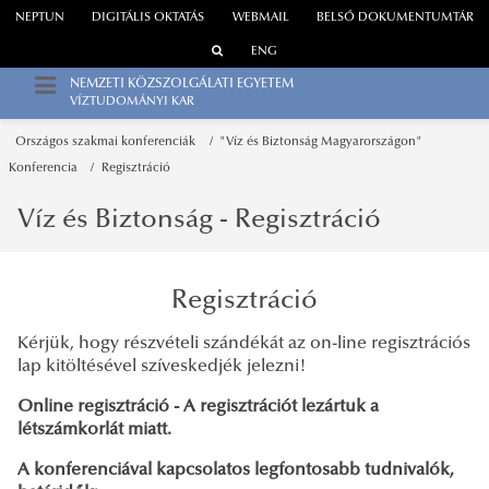
NEPTUN
DIGITÁLIS OKTATÁS
WEBMAIL
BELSŐ DOKUMENTUMTÁR
ENG
NEMZETI KÖZSZOLGÁLATI EGYETEM
VÍZTUDOMÁNYI KAR
Országos szakmai konferenciák
"Víz és Biztonság Magyarországon"
Konferencia
Regisztráció
Víz és Biztonság - Regisztráció
Regisztráció
Kérjük, hogy részvételi szándékát az on-line regisztrációs
lap kitöltésével szíveskedjék jelezni!
Online regisztráció - A regisztrációt lezártuk a
létszámkorlát miatt.
A konferenciával kapcsolatos legfontosabb tudnivalók,