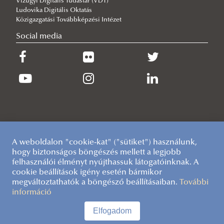
Vízügyi Digitális Tudástár (VDT)
Ludovika Digitális Oktatás
Szakmai ajánlások
Ajánlás
Prezentációk
tapasztalatok a csapadékvíz-kezelésben (magyar
Közigazgatási Továbbképzési Intézet
Szekciók
nyelvű)
Social media
Konferenciakötet
Szekció 3: Zöld–kék infrastruktúra és
fenntartható városi vízgazdálkodás (magyar
nyelvű)
Szekció 4: Nemzetközi kitekintés és innovációk a
városi csapadékvíz-gazdálkodásban (angol
nyelvű)
A weboldalon "cookie-kat" ("sütiket") használunk,
hogy biztonságos böngészés mellett a legjobb
felhasználói élményt nyújthassuk látogatóinknak. A
cookie beállítások igény esetén bármikor
megváltoztathatók a böngésző beállításaiban.
További
információ
Elfogadom