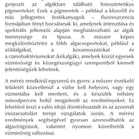
gerjeszti az algákban található fotoszintetikus
pigmenteket. Ezek a pigmentek – például a klorofill és
más jellegzetes festékanyagok – fluoreszcencia
formájában fényt bocsátanak ki, amelynek intenzitása és
spektrális jellemzői alapján meghatározható az algák
mennyisége és típusa. A műszer képes
megkülönböztetni a főbb algacsoportokat, például a
zöldalgákat, a kovamoszatokat és
a cianobaktériumokat (kékalgák), amelyek közül egyesek
vízminőségi és közegészségügyi szempontból kiemelt
jelentőségűek lehetnek.
A mérés rendkívül egyszerű és gyors: a műszer érzékelő
felületét közvetlenül a vízbe kell helyezni, vagy egy
vízmintába kell meríteni, és a készülék néhány
másodpercen belül megjeleníti az eredményeket. Ez
lehetővé teszi a valós idejű döntéshozatalt és az azonnali
visszacsatolást terepi vizsgálatok során. A mérési
eredmények segítségével gyorsan azonosíthatók az
algavirágzások, valamint nyomon követhetők a
vízminőség változásai.