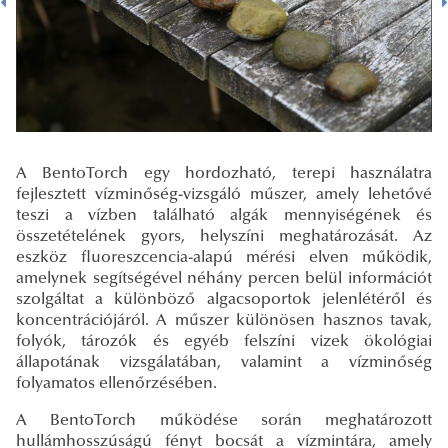
A BentoTorch egy hordozható, terepi használatra
fejlesztett vízminőség-vizsgáló műszer, amely lehetővé
teszi a vízben található algák mennyiségének és
összetételének gyors, helyszíni meghatározását. Az
eszköz fluoreszcencia-alapú mérési elven működik,
amelynek segítségével néhány percen belül információt
szolgáltat a különböző algacsoportok jelenlétéről és
koncentrációjáról. A műszer különösen hasznos tavak,
folyók, tározók és egyéb felszíni vizek ökológiai
állapotának vizsgálatában, valamint a vízminőség
folyamatos ellenőrzésében.
A BentoTorch működése során meghatározott
hullámhosszúságú fényt bocsát a vízmintára, amely