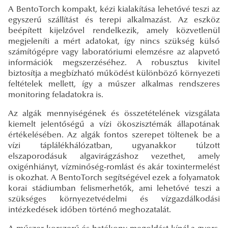
A BentoTorch kompakt, kézi kialakítása lehetővé teszi az
egyszerű szállítást és terepi alkalmazást. Az eszköz
beépített kijelzővel rendelkezik, amely közvetlenül
megjeleníti a mért adatokat, így nincs szükség külső
számítógépre vagy laboratóriumi elemzésre az alapvető
információk megszerzéséhez. A robusztus kivitel
biztosítja a megbízható működést különböző környezeti
feltételek mellett, így a műszer alkalmas rendszeres
monitoring feladatokra is.
Az algák mennyiségének és összetételének vizsgálata
kiemelt jelentőségű a vízi ökoszisztémák állapotának
értékelésében. Az algák fontos szerepet töltenek be a
vízi táplálékhálózatban, ugyanakkor túlzott
elszaporodásuk algavirágzáshoz vezethet, amely
oxigénhiányt, vízminőség-romlást és akár toxintermelést
is okozhat. A BentoTorch segítségével ezek a folyamatok
korai stádiumban felismerhetők, ami lehetővé teszi a
szükséges környezetvédelmi és vízgazdálkodási
intézkedések időben történő meghozatalát.