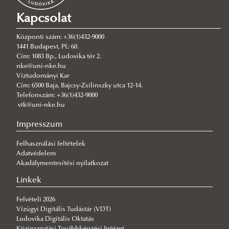
EXO2 multiparaméteres vízminőségmérő szonda
Kapcsolat
BentoTorch hordozható algamérő műszer
Központi szám: +36(1)432-9000
Subtop USV autonóm felszíni drón ADCP
1441 Budapest, Pf.: 60.
Cím: 1083 Bp., Ludovika tér 2.
mérőrendszerrel
nke@uni-nke.hu
FIFISH V6 Expert vízalatti drón
Víztudományi Kar
Cím: 6500 Baja, Bajcsy-Zsilinszky utca 12-14.
EDS® Water Management System
Telefonszám: +36(1)432-9000
vtk@uni-nke.hu
Hullámtéri Kutatóműhely
Országos szakmai konferenciák
Impresszum
Kutatási terv és célrendszer
36. OTDK Műszaki Tudományi Szekció 2023
Együttműködési területek
Szennyvizek öntözési célú hasznosítása Konferencia
Felhasználási feltételek
Adatvédelem
Szakmai rendezvények
Munkatársak
Hullámtéri Konferencia - Vízügyi Ágazati Továbbképzés
Meghívó
Akadálymentesítési nyilatkozat
Planet 2023
Nők-Tudomány-Karrier-Család
Program
Linkek
VÍZHIÁNY Konferencia
Kutatók Éjszakája
Sustainability
Program
Felvételi 2026
Országos Települési Csapadékvíz-gazdálkodási
Faculty of Water Sciences
Állásfoglalás
Kutatók Éjszakája 2025
Vízügyi Digitális Tudástár (VDT)
Ludovika Digitális Oktatás
Konferencia
Brochures
Program
Kutatók Éjszakája 2024