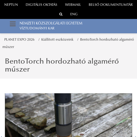
NEPTUN
DIGITÁLIS OKTATÁS
WEBMAIL
BELSŐ DOKUMENTUMTÁR
ENG
NEMZETI KÖZSZOLGÁLATI EGYETEM
VÍZTUDOMÁNYI KAR
PLANET EXPO 2026
Kiállított eszközeink
BentoTorch hordozható algamérő
műszer
BentoTorch hordozható algamérő
műszer