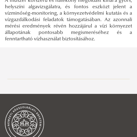
A műszer korszerű és hatékony megoldást kínál a gyors,
helyszíni algavizsgálatra, és fontos eszközt jelent a
vízminőség-monitoring, a környezetvédelmi kutatás és a
vízgazdálkodási feladatok támogatásában. Az azonnali
mérési eredmények révén hozzájárul a vízi környezet
állapotának pontosabb megismeréséhez és a
fenntartható vízhasználat biztosításához.
PLANET EXPO 2026
PLANET EXPO 2026
Kutatási területek
Brossúrák
Képzéseink
Kiállított eszközeink