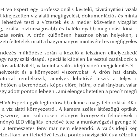
SH V6 Expert egy professzionális kivitelű, távirányítású víz
 kifejezetten víz alatti megfigyelési, dokumentációs és mintav
 lehetővé teszi a víztestek és a meder közvetlen vizsgála
g, ezáltal biztonságosabb és hatékonyabb megoldást kínál 
azás során. A drón különösen hasznos olyan helyeken, ah
zeti feltételek miatt a hagyományos mintavétel és megfigyel
ndezés működése során a kezelő a felszínen elhelyezkedő v
gy nagy szilárdságú, speciális kábelen keresztül csatlakozik a 
tos adatátvitelt, valamint a valós idejű videó megjelenítésé
elyzetét és a környezeti viszonyokat. A drón hat dara
otorral rendelkezik, amelyek lehetővé teszik a teljes
hetően a berendezés képes előre, hátra, oldalirányban, vala
gy adott ponton lebegni, ami elengedhetetlen a precíz megfig
SH V6 Expert egyik legfontosabb eleme a nagy felbontású, 4K 
t a víz alatti környezetről. A kamera széles látószögű optiká
yszerre, ami különösen előnyös környezeti felmérések és
ítményű LED világítás lehetővé teszi a munkavégzést gyenge
ol a természetes fény már nem elegendő. A valós idejű képát
elzést kap, ami lehetővé teszi a pontos navigációt és a célzott 