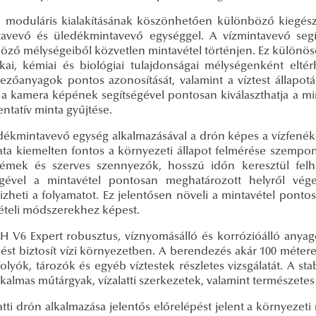
 moduláris kialakításának köszönhetően különböző kiegészí
tavevő és üledékmintavevő egységgel. A vízmintavevő segít
öző mélységeiből közvetlen mintavétel történjen. Ez különöse
zikai, kémiai és biológiai tulajdonságai mélységenként elté
ezőanyagok pontos azonosítását, valamint a víztest állapotá
a kamera képének segítségével pontosan kiválaszthatja a mint
ntatív minta gyűjtése.
dékmintavevő egység alkalmazásával a drón képes a vízfenéke
lata kiemelten fontos a környezeti állapot felmérése szempo
émek és szerves szennyezők, hosszú időn keresztül fe
égével a mintavétel pontosan meghatározott helyről vé
rizheti a folyamatot. Ez jelentősen növeli a mintavétel pon
ételi módszerekhez képest.
SH V6 Expert robusztus, víznyomásálló és korrózióálló anyag
st biztosít vízi környezetben. A berendezés akár 100 méteres
folyók, tározók és egyéb víztestek részletes vizsgálatát. A st
kalmas műtárgyak, vízalatti szerkezetek, valamint természetes
atti drón alkalmazása jelentős előrelépést jelent a környezet