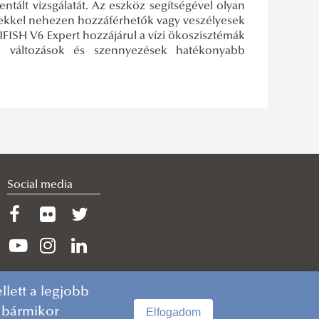
ntált vizsgálatát. Az eszköz segítségével olyan
rekkel nehezen hozzáférhetők vagy veszélyesek
FIFISH V6 Expert hozzájárul a vízi ökoszisztémák
i változások és szennyezések hatékonyabb
Social media
lett a legjobb
n bármikor
Elfogadom