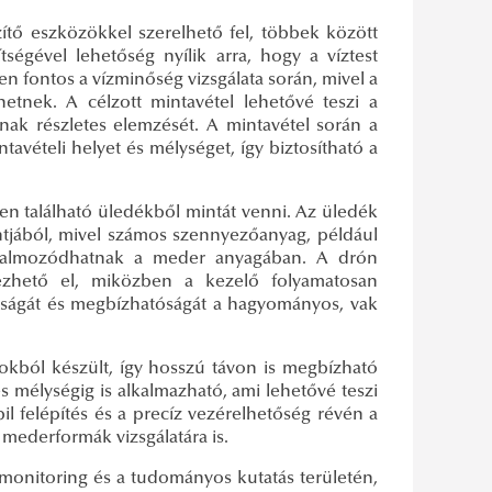
tő eszközökkel szerelhető fel, többek között
ségével lehetőség nyílik arra, hogy a víztest
n fontos a vízminőség vizsgálata során, mivel a
rhetnek. A célzott mintavétel lehetővé teszi a
nak részletes elemzését. A mintavétel során a
avételi helyet és mélységet, így biztosítható a
n található üledékből mintát venni. Az üledék
ntjából, mivel számos szennyezőanyag, például
lhalmozódhatnak a meder anyagában. A drón
gezhető el, miközben a kezelő folyamatosan
tosságát és megbízhatóságát a hagyományos, vak
okból készült, így hosszú távon is megbízható
 mélységig is alkalmazható, ami lehetővé teszi
abil felépítés és a precíz vezérelhetőség révén a
 mederformák vizsgálatára is.
i monitoring és a tudományos kutatás területén,