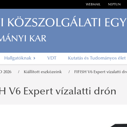
WEBMAIL
NEPTUN
I KÖZSZOLGÁLATI EG
MÁNYI KAR
Hallgatóknak
VDT
Kutatás és Tudományos élet
O 2026
Kiállított eszközeink
FIFISH V6 Expert vízalatti d
H V6 Expert vízalatti drón