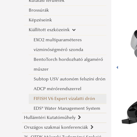
Kutatási területek
Brossúrák
Képzéseink
Kiállított eszközeink
EXO2 multiparaméteres
vízminőségmérő szonda
BentoTorch hordozható algamérő
műszer
Subtop USV autonóm felszíni drón
ADCP mérőrendszerrel
FIFISH V6 Expert vízalatti drón
EDS® Water Management System
Hullámtéri Kutatóműhely
Országos szakmai konferenciák
Kutatási terv és célrendszer