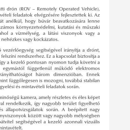
alatti drón (ROV – Remotely Operated Vehicle),
ételi feladatok elvégzésére fejlesztettek ki. Az
tát anélkül, hogy búvár beavatkozására lenne
számos környezetvédelmi, kutatási és műszaki
ol a vízmélység, a látási viszonyok vagy a
és nehézkes vagy kockázatos.
ezérlőegység segítségével irányítja a drónt,
felszíni rendszerhez. Ez a kapcsolat biztosítja a
t, így a kezelő pontosan nyomon tudja követni a
b, egymástól függetlenül működő elektromos
 irányíthatóságot három dimenzióban. Ennek
mint függőlegesen is mozogni, továbbá stabilan
yelési és mintavételi feladatok során.
minőségű kamera, amely részletes és éles képet
val rendelkezik, így nagyobb terület figyelhető
 állapotvizsgálatok során. A beépített nagy
 fényviszonyok között vagy nagyobb mélységben
vitel segítségével a kezelő azonnali vizuális
mintavételt.