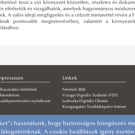
ehetővé teszi a vízi környezet közvetlen, részletes és dokume
 is elérhetők és vizsgálhatók, amelyek hagyományos módsze
k. A valós idejű megfigyelés és a célzott mintavétel révén a 
tának pontosabb megismeréséhez, valamint a környezet
ításához.
mpresszum
Linkek
lhasználási feltételek
Felvételi 2026
datvédelem
Vízügyi Digitális Tudástár (VDT)
adálymentesítési nyilatkozat
Ludovika Digitális Oktatás
Közigazgatási Továbbképzési Intézet
ket") használunk, hogy biztonságos böngészés mel
 látogatóinknak. A cookie beállítások igény eseté