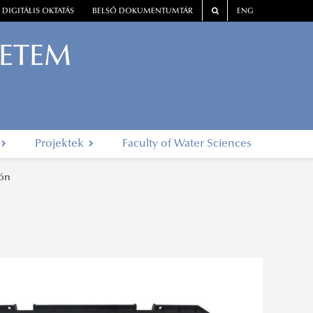
DIGITÁLIS OKTATÁS
BELSŐ DOKUMENTUMTÁR
ENG
YETEM
Projektek
Faculty of Water Sciences
rón