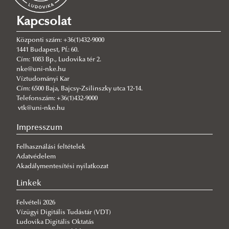
EXO2 multiparaméteres vízminőségmérő szonda
Kapcsolat
BentoTorch hordozható algamérő műszer
Központi szám: +36(1)432-9000
Subtop USV autonóm felszíni drón ADCP
1441 Budapest, Pf.: 60.
Cím: 1083 Bp., Ludovika tér 2.
mérőrendszerrel
nke@uni-nke.hu
FIFISH V6 Expert vízalatti drón
Víztudományi Kar
Cím: 6500 Baja, Bajcsy-Zsilinszky utca 12-14.
EDS® Water Management System
Telefonszám: +36(1)432-9000
vtk@uni-nke.hu
Hullámtéri Kutatóműhely
Országos szakmai konferenciák
Impresszum
Kutatási terv és célrendszer
36. OTDK Műszaki Tudományi Szekció 2023
Együttműködési területek
Szennyvizek öntözési célú hasznosítása Konferencia
Felhasználási feltételek
Adatvédelem
Szakmai rendezvények
Munkatársak
Hullámtéri Konferencia - Vízügyi Ágazati Továbbképzés
Meghívó
Akadálymentesítési nyilatkozat
Planet 2023
Nők-Tudomány-Karrier-Család
Program
Linkek
VÍZHIÁNY Konferencia
Kutatók Éjszakája
Sustainability
Program
Felvételi 2026
Országos Települési Csapadékvíz-gazdálkodási
Faculty of Water Sciences
Állásfoglalás
Kutatók Éjszakája 2025
Vízügyi Digitális Tudástár (VDT)
Ludovika Digitális Oktatás
Konferencia
Brochures
Program
Kutatók Éjszakája 2024