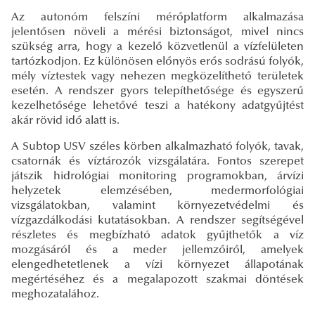
Az autonóm felszíni mérőplatform alkalmazása
jelentősen növeli a mérési biztonságot, mivel nincs
szükség arra, hogy a kezelő közvetlenül a vízfelületen
tartózkodjon. Ez különösen előnyös erős sodrású folyók,
mély víztestek vagy nehezen megközelíthető területek
esetén. A rendszer gyors telepíthetősége és egyszerű
kezelhetősége lehetővé teszi a hatékony adatgyűjtést
akár rövid idő alatt is.
A Subtop USV széles körben alkalmazható folyók, tavak,
csatornák és víztározók vizsgálatára. Fontos szerepet
játszik hidrológiai monitoring programokban, árvízi
helyzetek elemzésében, medermorfológiai
vizsgálatokban, valamint környezetvédelmi és
vízgazdálkodási kutatásokban. A rendszer segítségével
részletes és megbízható adatok gyűjthetők a víz
mozgásáról és a meder jellemzőiről, amelyek
elengedhetetlenek a vízi környezet állapotának
megértéséhez és a megalapozott szakmai döntések
meghozatalához.