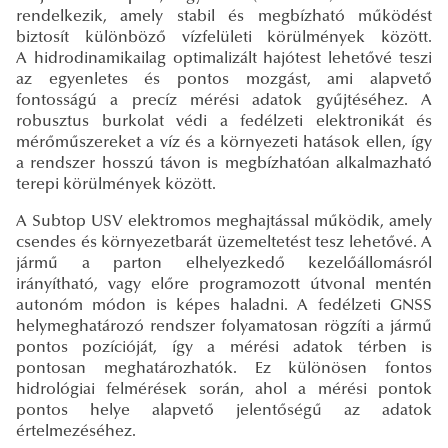
rendelkezik, amely stabil és megbízható működést
biztosít különböző vízfelületi körülmények között.
A hidrodinamikailag optimalizált hajótest lehetővé teszi
az egyenletes és pontos mozgást, ami alapvető
fontosságú a precíz mérési adatok gyűjtéséhez. A
robusztus burkolat védi a fedélzeti elektronikát és
mérőműszereket a víz és a környezeti hatások ellen, így
a rendszer hosszú távon is megbízhatóan alkalmazható
terepi körülmények között.
A Subtop USV elektromos meghajtással működik, amely
csendes és környezetbarát üzemeltetést tesz lehetővé. A
jármű a parton elhelyezkedő kezelőállomásról
irányítható, vagy előre programozott útvonal mentén
autonóm módon is képes haladni. A fedélzeti GNSS
helymeghatározó rendszer folyamatosan rögzíti a jármű
pontos pozícióját, így a mérési adatok térben is
pontosan meghatározhatók. Ez különösen fontos
hidrológiai felmérések során, ahol a mérési pontok
pontos helye alapvető jelentőségű az adatok
értelmezéséhez.