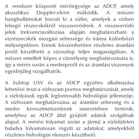
A rendszer központi mérőegysége az ADCP, amely
akusztikus Doppler-elven működik. A műszer
hanghullámokat bocsát ki a vízbe, amelyek a vízben
lebegő részecskékről visszaverődnek. A visszaverődő
jelek frekvenciaváltozása alapján meghatározható a
vízrészecskék mozgási sebessége és iránya különböző
mélységekben. Ennek köszönhetően részletes áramlási
profil készíthető a vízoszlop teljes magasságában. A
műszer emellett képes a vízmélység meghatározására is,
így a mérés során a mederprofil és az áramlási viszonyok
egyidejűleg vizsgálhatók.
A Subtop USV és az ADCP együttes alkalmazása
lehetővé teszi a vízhozam pontos meghatározását, amely
a vízfolyások egyik legfontosabb hidrológiai jellemzője.
A vízhozam meghatározása az áramlási sebesség és a
meder keresztmetszetének ismeretében történik,
amelyhez az ADCP által gyűjtött adatok szolgálnak
alapul. A mérési folyamat során a jármű a vízfelületen
haladva folyamatosan rögzíti az adatokat, amelyekből
részletes hidrológiai elemzés készíthető.