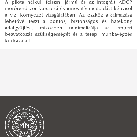
A pilóta nélküli felszíni jármű és az integrált ADCP
mérőrendszer korszerű és innovatív megoldást képvisel
a vízi környezet vizsgálatában. Az eszköz alkalmazása
lehetővé teszi a pontos, biztonságos és hatékony
adatgyűjtést, miközben minimalizálja az emberi
beavatkozás szükségességét és a terepi munkavégzés
kockázatait.
PLANET EXPO 2026
PLANET EXPO 2026
Kutatási területek
Brossúrák
Képzéseink
Kiállított eszközeink