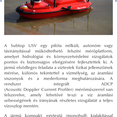
A Subtop USV egy pilóta nélküli, autonóm vagy
távirányítással működtethető felszíni mérőplatform,
amelyet hidrológiai és környezetvédelmi vizsgálatok
pontos és biztonságos elvégzésére fejlesztettek ki. A
jármű elsődleges feladata a víztestek fizikai jellemzőinek
mérése, különös tekintettel a vízmélység, az áramlási
viszonyok és a mederforma meghatározására. A
rendszer integrált ADCP
(Acoustic Doppler Current Profiler) mérőműszerrel van
felszerelve, amely lehetővé teszi a víz áramlási
sebességének és irányának részletes vizsgálatát a teljes
vízoszlop mentén.
A jármű kompakt, egytestű (monohull) kialakítással