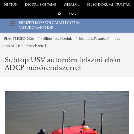
NEPTUN
DIGITÁLIS OKTATÁS
WEBMAIL
BELSŐ DOKUMENTUMTÁR
ENG
NEMZETI KÖZSZOLGÁLATI EGYETEM
VÍZTUDOMÁNYI KAR
PLANET EXPO 2026
Kiállított eszközeink
Subtop USV autonóm felszíni
drón ADCP mérőrendszerrel
Subtop USV autonóm felszíni drón
ADCP mérőrendszerrel