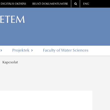
DIGITÁLIS OKTATÁS
BELSŐ DOKUMENTUMTÁR
ENG
YETEM
Projektek
Faculty of Water Sciences
Kapcsolat