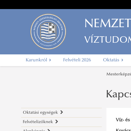
NEMZET
VÍZTUDO
Karunkról
Felvételi 2026
Oktatás
Mesterkép
Kapc
Oktatási egységek
Víz- és
Felvételizőknek
Területi Vízgazdálkodási Tanszék