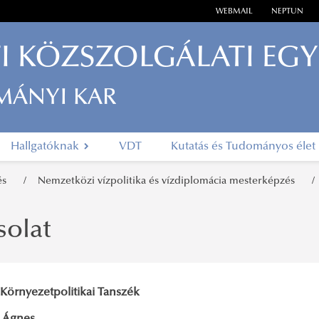
WEBMAIL
NEPTUN
I KÖZSZOLGÁLATI EG
MÁNYI KAR
Hallgatóknak
VDT
Kutatás és Tudományos élet
zés
Nemzetközi vízpolitika és vízdiplomácia mesterképzés
solat
 Környezetpolitikai Tanszék