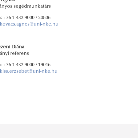
 Ágnes
ányos segédmunkatárs
: +36 1 432 9000 / 20806
kovacs.agnes@uni-nke.hu
zeni Diána
ányi referens
: +36 1 432 9000 / 19016
kiss.erzsebet@uni-nke.hu