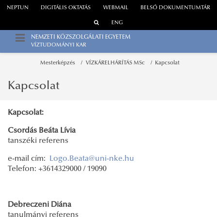
NEPTUN
DIGITÁLIS OKTATÁS
WEBMAIL
BELSŐ DOKUMENTUMTÁR
ENG
NEMZETI KÖZSZOLGÁLATI EGYETEM
VÍZTUDOMÁNYI KAR
Mesterképzés
VÍZKÁRELHÁRÍTÁS MSc
Kapcsolat
Kapcsolat
Kapcsolat:
Csordás Beáta Lívia
tanszéki referens
e-mail cím:
Logo.Beata@uni-nke.hu
Telefon: +3614329000 / 19090
Debreczeni Diána
tanulmányi referens