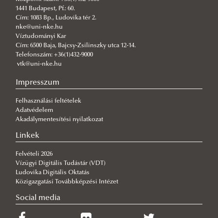
Víztechnológiai Oktatóbázis
Szakdolgozati témajavaslatok
Szakdolgozati témajavaslatok
Munkatársak
Képzési program
Vízkárelhárítási MSc
Mérőgyakorlatok
Környezetmérnök
1441 Budapest, Pf.: 60.
Cím: 1083 Bp., Ludovika tér 2.
Víztechnológiai Oktatóbázis
Oktatott tárgyak
Hírek
Tantárgyi struktúra
Képzési program
Vízügyi üzemeltetési mérnök
nke@uni-nke.hu
Geodéziai mérőtelep
Diplomadolgozat témajavaslatok
A képzés költségei
Tantárgyi struktúra
Víztudományi Kar
Cím: 6500 Baja, Bajcsy-Zsilinszky utca 12-14.
Kutatások
Felvételi követelmények és eljárás
Felvételi követelmények
Telefonszám: +36(1)432-9000
vtk@uni-nke.hu
Oktatott tárgyak
Kapcsolat
Kapcsolat
Duális képzés
Impresszum
Szakirányú továbbképzések
Duális képzési forma
Felhasználási feltételek
Adatvédelem
Duális partnerszervezetek
Természetvédelmi vízgazdálkodási szakmérnök
Akadálymentesítési nyilatkozat
Linkek
Felvételi 2026
Vízügyi Digitális Tudástár (VDT)
Ludovika Digitális Oktatás
Közigazgatási Továbbképzési Intézet
Social media