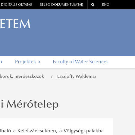
DIGITÁLIS OKTATÁS
BELSŐ DOKUMENTUMTÁR
ENG
YETEM
Projektek
Faculty of Water Sciences
laborok, mérőeszközök
Lászlóffy Woldemár
i Mérőtelep
álható a Kelet-Mecsekben, a Völgységi-patakba