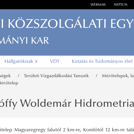
WEBMAIL
NEPTUN
I KÖZSZOLGÁLATI EG
MÁNYI KAR
Hallgatóknak
VDT
Kutatás és Tudományos élet
ységek
Területi Vízgazdálkodási Tanszék
Mérőtelepek, 
Mérőtelep
lóffy Woldemár Hidrometria
telep Magyaregregy falutól 2 km-re, Komlótól 12 km-re tal