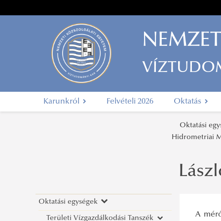
NEMZET
VÍZTUDO
Karunkról
Felvételi 2026
Oktatás
Oktatási eg
Hidrometriai 
Lász
Oktatási egységek
A mérő
Területi Vízgazdálkodási Tanszék