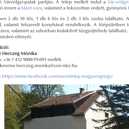
ló Várvölgyi-patak partján. A telep mellett indul a
Vár-völgy
tő innen a
Máré-vára
, valamint a fokozottan védett, gyönyörű
pen 2 db 10 fős, 1 db 6 fős és 2 db 3 fős szoba található.
l, valamit felszerelt konyhával rendelkezik. A főépületben
ásra, valamint az udvarban kialakított tűzgyújtóhely található
minden előnyét.
áció:
 Herczeg Mónika
: +36 1 432 9000/19-091 mellék
: kevene.herczeg.monika@uni-nke.hu
:
https://www.facebook.com/merotelep.magyaregregy/