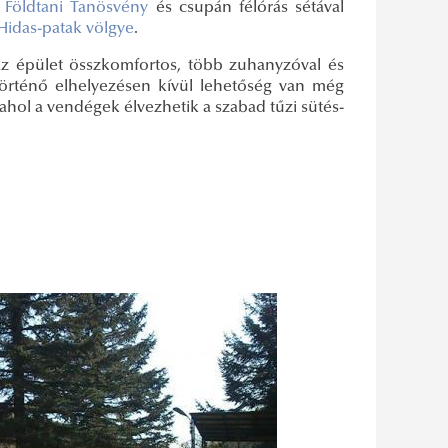
i Földtani Tanösvény
és csupán félórás sétával
Hidas-patak völgye
.
 Az épület összkomfortos, több zuhanyzóval és
 történő elhelyezésen kívül lehetőség van még
, ahol a vendégek élvezhetik a szabad tűzi sütés-