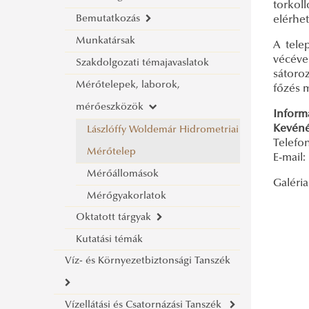
torkol
Bemutatkozás
elérhe
Munkatársak
A Tanszék bemutatása
A tele
vécéve
Szakdolgozati témajavaslatok
Területi vízgazdálkodásról
sátoroz
Mérőtelepek, laborok,
Tanszék múltja
főzés 
mérőeszközök
Inform
Kevéné
Lászlóffy Woldemár Hidrometriai
Telefon
Mérőtelep
E-mail
Mérőállomások
Galéria
Mérőgyakorlatok
Oktatott tárgyak
Kutatási témák
Építőmérnök
Víz- és Környezetbiztonsági Tanszék
Környezetmérnök
Vízügyi üzemeltetési mérnök
Vízellátási és Csatornázási Tanszék
Bemutatkozás