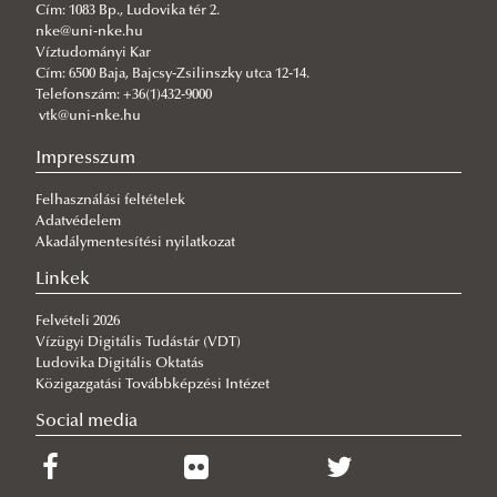
Cím: 1083 Bp., Ludovika tér 2.
TÉT_15_IL-1-2016-00013
nke@uni-nke.hu
HUSRB/1602/12/0014 SWeM-PaL
Víztudományi Kar
Cím: 6500 Baja, Bajcsy-Zsilinszky utca 12-14.
InterFloodCourse 04_ECVII_PA05
Telefonszám: +36(1)432-9000
vtk@uni-nke.hu
AquaNES -H2020-WATER-2014-2015
RRF-4.2.1-23-2023-00001
Impresszum
DANURELY-WS
Felhasználási feltételek
Adatvédelem
PANNONIAN.GW
Akadálymentesítési nyilatkozat
MInimizing CROssborder water contamination of
Linkek
microPLASTICS
Felvételi 2026
LIFE LOGOS 4 WATERS (LIFE20 CCA/HU/1604) project
Vízügyi Digitális Tudástár (VDT)
Ludovika Digitális Oktatás
Közigazgatási Továbbképzési Intézet
Social media