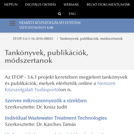
NEPTUN
DIGITÁLIS OKTATÁS
WEBMAIL
BELSŐ DOKUMENTUMTÁR
ENG
NEMZETI KÖZSZOLGÁLATI EGYETEM
VÍZTUDOMÁNYI KAR
EFOP-3.6.1-16-2016-00025
Tankönyvek, publikációk, módszertanok
Tankönyvek, publikációk,
módszertanok
Az EFOP - 3.6.1 projekt keretében megjelent tankönyvek
és publikációk, melyek elérhetők online a
Nemzeti
Közszolgálati Tudásportál
on is.
Szerves mikroszennyezők a vizekben
Szerkesztette: Dr. Knisz Judit
Individual Wastewater Treatment Technologies
Szerkesztette: Dr. Karches Tamás