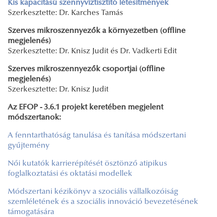
Kis kapacitású szennyvíztisztító létesítmények
Szerkesztette: Dr. Karches Tamás
Szerves mikroszennyezők a környezetben (offline
megjelenés)
Szerkesztette: Dr. Knisz Judit és Dr. Vadkerti Edit
Szerves mikroszennyezők csoportjai (offline
megjelenés)
Szerkesztette: Dr. Knisz Judit
Az EFOP - 3.6.1 projekt keretében megjelent
módszertanok:
A fenntarthatóság tanulása és tanítása módszertani
gyűjtemény
Női kutatók karrierépítését ösztönző atipikus
foglalkoztatási és oktatási modellek
Módszertani kézikönyv a szociális vállalkozóiság
szemléletének és a szociális innováció bevezetésének
támogatására