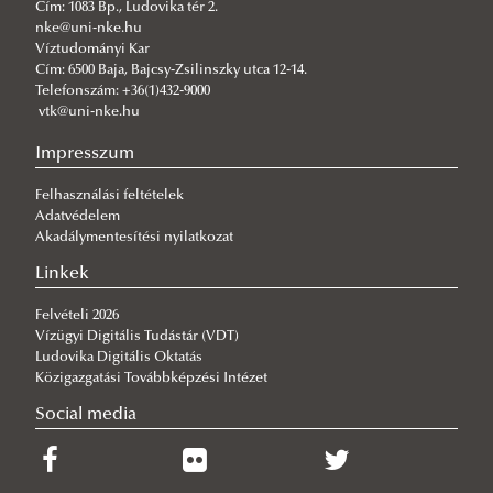
Cím: 1083 Bp., Ludovika tér 2.
AquaNES -H2020-WATER-2014-2015
nke@uni-nke.hu
RRF-4.2.1-23-2023-00001
Víztudományi Kar
Cím: 6500 Baja, Bajcsy-Zsilinszky utca 12-14.
DANURELY-WS
Telefonszám: +36(1)432-9000
vtk@uni-nke.hu
PANNONIAN.GW
MInimizing CROssborder water contamination of
Impresszum
microPLASTICS
Felhasználási feltételek
Adatvédelem
LIFE LOGOS 4 WATERS (LIFE20 CCA/HU/1604) project
Akadálymentesítési nyilatkozat
Linkek
Felvételi 2026
Vízügyi Digitális Tudástár (VDT)
Ludovika Digitális Oktatás
Közigazgatási Továbbképzési Intézet
Social media