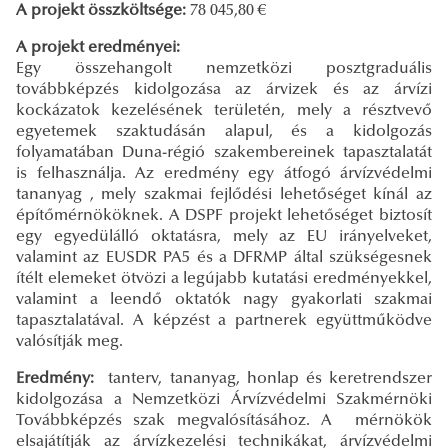
A projekt összköltsége:
78 045,80 €
A projekt eredményei:
Egy összehangolt nemzetközi posztgraduális
továbbképzés kidolgozása az árvizek és az árvízi
kockázatok kezelésének területén, mely a résztvevő
egyetemek szaktudásán alapul, és a kidolgozás
folyamatában Duna-régió szakembereinek tapasztalatát
is felhasználja. Az eredmény egy átfogó árvízvédelmi
tananyag , mely szakmai fejlődési lehetőséget kínál az
építőmérnököknek. A DSPF projekt lehetőséget biztosít
egy egyedülálló oktatásra, mely az EU irányelveket,
valamint az EUSDR PA5 és a DFRMP által szükségesnek
ítélt elemeket ötvözi a legújabb kutatási eredményekkel,
valamint a leendő oktatók nagy gyakorlati szakmai
tapasztalatával. A képzést a partnerek együttműködve
valósítják meg.
Eredmény:
tanterv, tananyag, honlap és keretrendszer
kidolgozása a Nemzetközi Árvízvédelmi Szakmérnöki
Továbbképzés szak megvalósításához. A mérnökök
elsajátítják az árvízkezelési technikákat, árvízvédelmi