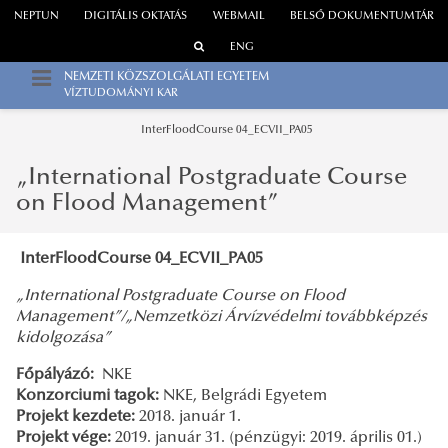
NEPTUN
DIGITÁLIS OKTATÁS
WEBMAIL
BELSŐ DOKUMENTUMTÁR
ENG
NEMZETI KÖZSZOLGÁLATI EGYETEM
VÍZTUDOMÁNYI KAR
InterFloodCourse 04_ECVII_PA05
„International Postgraduate Course
on Flood Management”
InterFloodCourse 04_ECVII_PA05
„International Postgraduate Course on Flood
Management”/„Nemzetközi Árvízvédelmi továbbképzés
kidolgozása”
Főpályázó:
NKE
Konzorciumi tagok:
NKE, Belgrádi Egyetem
Projekt kezdete:
2018. január 1.
Projekt vége:
2019. január 31. (pénzügyi: 2019. április 01.)