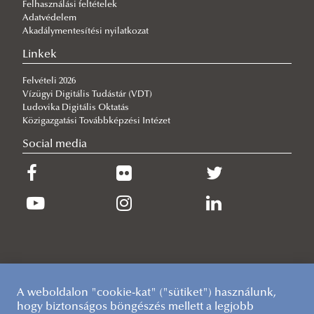
Felhasználási feltételek
Adatvédelem
LIFE LOGOS 4 WATERS (LIFE20 CCA/HU/1604) project
Akadálymentesítési nyilatkozat
Linkek
Felvételi 2026
Vízügyi Digitális Tudástár (VDT)
Ludovika Digitális Oktatás
Közigazgatási Továbbképzési Intézet
Social media
A weboldalon "cookie-kat" ("sütiket") használunk,
hogy biztonságos böngészés mellett a legjobb