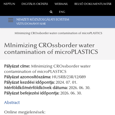
NEPTUN
DIGITÁLIS OKTATÁS
WEBMAIL
BELSŐ DOKUMENTUMTÁR
ENG
NEMZETI KÖZSZOLGÁLATI EGYETEM
VÍZTUDOMÁNYI KAR
MInimizing CROssborder water contamination of microPLASTICS
MInimizing CROssborder water
contamination of microPLASTICS
Pályázat címe:
MInimizing CROssborder water
contamination of microPLASTICS
Pályázat azonosítószáma:
HUSRB/23R/12/089
Pályázat kezdési időpontja:
2024. 07. 01.
Mérföldkő/mérföldkövek dátuma:
2026. 06. 30.
Pályázat befejezési időpontja:
2026. 06. 30.
Abstract
Online megjelenések: