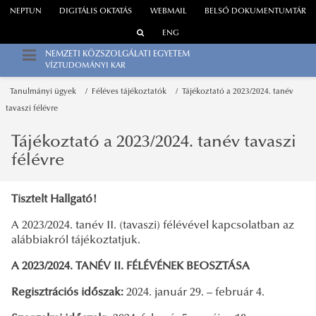
NEPTUN
DIGITÁLIS OKTATÁS
WEBMAIL
BELSŐ DOKUMENTUMTÁR
ENG
NEMZETI KÖZSZOLGÁLATI EGYETEM
VÍZTUDOMÁNYI KAR
Tanulmányi ügyek
Féléves tájékoztatók
Tájékoztató a 2023/2024. tanév
tavaszi félévre
Tájékoztató a 2023/2024. tanév tavaszi
félévre
Tisztelt Hallgató!
A 2023/2024. tanév II. (tavaszi) félévével kapcsolatban az
alábbiakról tájékoztatjuk.
A 2023/2024. TANÉV II. FÉLÉVÉNEK BEOSZTÁSA
Regisztrációs időszak:
2024. január 29. – február 4.