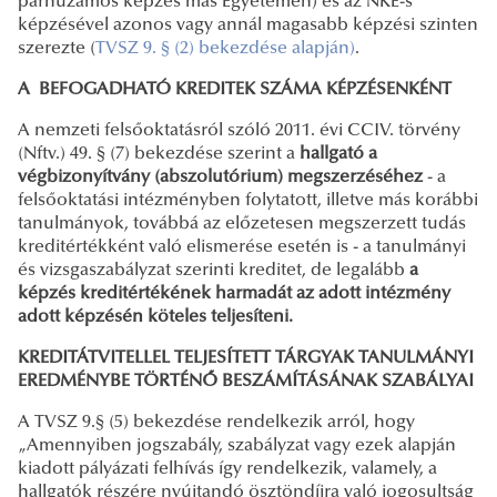
párhuzamos képzés más Egyetemen) és az NKE-s
képzésével azonos vagy annál magasabb képzési szinten
szerezte (
TVSZ 9. § (2) bekezdése alapján
)
.
A BEFOGADHATÓ KREDITEK SZÁMA KÉPZÉSENKÉNT
A nemzeti felsőoktatásról szóló 2011. évi CCIV. törvény
(Nftv.) 49. § (7) bekezdése szerint a
hallgató a
végbizonyítvány (abszolutórium) megszerzéséhez
- a
felsőoktatási intézményben folytatott, illetve más korábbi
tanulmányok, továbbá az előzetesen megszerzett tudás
kreditértékként való elismerése esetén is - a tanulmányi
és vizsgaszabályzat szerinti kreditet, de legalább
a
képzés kreditértékének harmadát az adott intézmény
adott képzésén köteles teljesíteni.
KREDITÁTVITELLEL TELJESÍTETT TÁRGYAK TANULMÁNYI
EREDMÉNYBE TÖRTÉNŐ BESZÁMÍTÁSÁNAK SZABÁLYAI
A TVSZ 9.§ (5) bekezdése rendelkezik arról, hogy
„Amennyiben jogszabály, szabályzat vagy ezek alapján
kiadott pályázati felhívás így rendelkezik, valamely, a
hallgatók részére nyújtandó ösztöndíjra való jogosultság