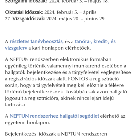
Szorgalmi időszak:
2024. február 5. – május 18.
Oktatási időszak
: 2024. február 5. – április
27.
Vizsgaidőszak:
2024. május 20. – június 29.
A
részletes tanévbeosztás
,
és a
tanóra-, kredit-, és
vizsgaterv
a kari honlapon elérhetőek.
A NEPTUN rendszerben elektronikus formában
egyénileg történik valamennyi munkarend esetében a
hallgatók bejelentkezése és a tárgyfelvétel véglegesítése
a regisztrációs időszak alatt. FONTOS a regisztráció
során, hogy a tárgyfelvételt meg kell előznie a félévre
történő bejelentkezésnek. Továbbá csak azon hallgató
jogosult a regisztrációra, akinek nincs lejárt idejű
tartozása.
A
NEPTUN rendszerhez hallgatói segédlet
elérhető az
egyetemi honlapon.
Bejelentkezési időszak a NEPTUN rendszeren