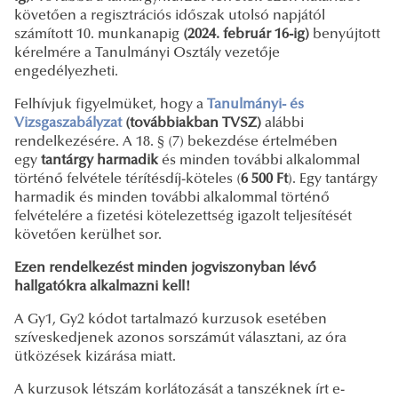
követően a regisztrációs időszak utolsó napjától
számított 10. munkanapig
(2024. február 16-ig)
benyújtott
kérelmére a Tanulmányi Osztály vezetője
engedélyezheti.
Felhívjuk figyelmüket, hogy a
Tanulmányi-
és
Vizsgaszabályza
t
(továbbiakban TVSZ)
alábbi
rendelkezésére. A 18. § (7) bekezdése értelmében
egy
tantárgy harmadik
és minden további alkalommal
történő felvétele térítésdíj-köteles (
6 500 Ft
). Egy tantárgy
harmadik és minden további alkalommal történő
felvételére a fizetési kötelezettség igazolt teljesítését
követően kerülhet sor.
Ezen rendelkezést minden jogviszonyban lévő
hallgatókra alkalmazni kell!
A Gy1, Gy2 kódot tartalmazó kurzusok esetében
szíveskedjenek azonos sorszámút választani, az óra
ütközések kizárása miatt.
A kurzusok létszám korlátozását a tanszéknek írt e-