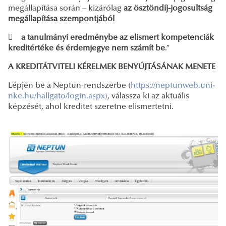
megállapítása során – kizárólag
az ösztöndíj-jogosultság
megállapítása szempontjából

a tanulmányi eredménybe az elismert kompetenciák
kreditértéke és érdemjegye nem számít be
.”
A KREDITÁTVITELI KÉRELMEK BENYÚJTÁSÁNAK MENETE
Lépjen be a Neptun-rendszerbe (
https://neptunweb.uni
-
nke.hu/hallgato/login.aspx
)
, válassza ki az aktuális
képzését, ahol kreditet szeretne elismertetni.