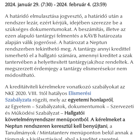
2024. január 29. (7:30) - 2024
.
február 4. (23:59)
A határidő elmulasztása jogvesztő, a határidő után a
rendszer lezár, ezért kérjük, idejében szerezze be a
szükséges dokumentumokat. A beszámítás, illetve az
ezen alapuló tantárgyi felmentés a KÁVB határozata
alapján válik jogerőssé. A határozat a Neptun
rendszerben tekinthető meg. A tantárgy annyi kredittel
ismerhető el a hallgató számára, amennyi kreditet a szak
tantervében a helyettesített tantárgy(ak)hoz rendeltek. A
megszerzett érdemjegy a tantárgy elismerésekor nem
módosítható.
A kreditátviteli kérelmekre vonatkozó szabályokat az
NKE 2020. VIII. 1től hatályos
Elismerési
Szabályzata
rögzíti, mely az
egyetemi honlapról
,
az
Egyetem – Szabályzatok, dokumentumok – Szervezeti
és Működési Szabályzat –
Hallgatói
követelményrendszer menüpontból
.
A kérelmeket a
Neptun rendszeren keresztül kell benyújtani
, a
Tanulmányok / Mintatanterv menüponton belül annak a
tárgynak a kiválasztásával, ahol a kreditet szeretné