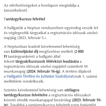
Az elérhetőségeket a honlapon megtalálja a
tanszékeknél.
T
antárgy/kurzus felvétel
A hallgatók a Neptun rendszerben egyénileg veszik fel
és véglegesítik tárgyaikat a regisztrációs időszak utolsó
napjáig (2023. február 5.).
A Neptunban leadott kérelemmel lehetőség
van
különeljárási díj
megfizetése mellett (
2 000
Ft
tantárgyanként) a hallgató által
felvett
tárgyak/kurzusok félévközi leadására
a
regisztrációs időszak utolsó napjától számított 10
munkanapig
(2024. február 16-ig)
. A térítési díjakról
a
Hallgatói Térítési és Juttatási Szabályzat
á
nak 1. számú
melléklete rendelkezik.
Szintén kérelemmel lehetőség van
utólagos
tantárgy/kurzus felvételre
a regisztrációs időszakot
követő ötödik munkanappal bezárólag
(2023. február 10-
ig)
. Továbbá a tantárgy/kurzus felvételt ezen határidőt