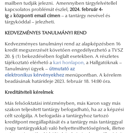
mailben tudják jelezni. Amennyiben tárgyfelvétellel
kapcsolatos problémát észlel,
2024. február 4-
ig
a
központi email címen
– a tantárgy nevével és
tárgykóddal – jelezheti.
KEDVEZMÉNYES TANULMÁNYI REND
Kedvezményes tanulmányi rend az alapképzésben 16
kredit megszerzését követően engedélyezhető a TVSZ
20. § (1) bekezdésében foglalt esetekben. A részletes
tájékoztató elérhető a
kari honlapon
,
a Hallgatóknak –
Tanulmányi ügyek –
útmutató az
elektronikus
kérvényekhez
menüpontban. A kérelem
beadásának határideje 2023. február 18. 14:00 óra.
Kreditátviteli kérelmek
Más felsőoktatási intézményben, más Karon vagy más
szakon teljesített tantárgy befogadható, ha az a képzési
célt szolgálja. A befogadás a tantárgyhoz tartozó
kreditpont megállapítását és a tantárgy más tantárggyal
(vagy tantárgyakkal) való helyettesíthetőségének, illetve