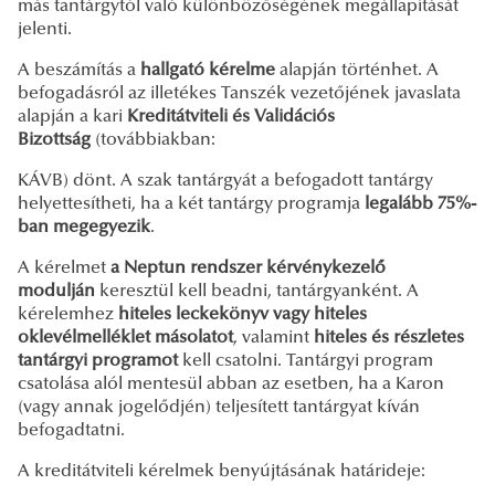
más tantárgytól való különbözőségének megállapítását
jelenti.
A beszámítás a
hallgató kérelme
alapján történhet. A
befogadásról az illetékes Tanszék vezetőjének javaslata
alapján a kari
Kreditátviteli és Validációs
Bizottság
(továbbiakban:
KÁVB) dönt. A szak tantárgyát a befogadott tantárgy
helyettesítheti, ha a két tantárgy programja
legalább 75%-
ban megegyezik
.
A kérelmet
a Neptun rendszer kérvénykezelő
modulján
keresztül kell beadni, tantárgyanként. A
kérelemhez
hiteles leckekönyv
vagy hiteles
oklevélmelléklet másolatot
, valamint
hiteles és részletes
tantárgyi programot
kell csatolni. Tantárgyi program
csatolása alól mentesül abban az esetben, ha a Karon
(vagy annak jogelődjén) teljesített tantárgyat kíván
befogadtatni.
A kreditátviteli kérelmek benyújtásának határideje: