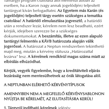
Tantárgyi program csatolása alól mentesül abban az
esetben, ha a Karon (vagy annak jogelődjén) teljesített
tantárgyat kíván befogadtatni.
Az Egyetem más Karán (és
jogelődjén) teljesített tárgy esetén szükséges a tematika
csatolása! A határidő elmulasztása jogvesztő
, a határidő
után a rendszer lezár, kérelem nem lesz beadható, ezért
kérjük, idejében szerezze be a szükséges
dokumentumokat.
A beszámítás, illetve az ezen alapuló
tantárgyi felmentés a KÁVB határozata alapján válik
jogerőssé.
A határozat a Neptun rendszerben tekinthető
majd meg, miután a kérvény státusza „Határozattal
lezárva” lesz.
A kérelmek rendkívül magas száma miatt az
elbírálás elhúzódhat.
Kérjük, vegyék figyelembe, hogy a kreditátviteli eljárás
lezárásáig nem mentesülhetnek az órák látogatása alól.
A NEPTUNBAN ELÉRHETŐ KÉRVÉNYTÍPUSOK
AMENNYIBEN NEM A MEGFELELŐ KÉRVÉNYSABLONON
NYÚJTJA BE KÉRELMÉT, AZ ELUTASÍTÁSRA KERÜL!
1. Tárgyról indítható kérelmek
(elérés: