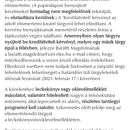
elismertetni. (A papíralapon benyújtott
kérelmeket
formailag nem megfelelőnek
tekintjük,
és
elutasításra kerülnek
.) A ’Kreditátviteli’ kérvényt az
adott elismertetni kívánt tárgyról lehet elindítani. A
kérvény benyújtásának menetéről részletes leírás a
tájékoztató végén található.
Amennyiben olyan tárgyra
nyújtott be kreditátviteli kérvényt, melyre egy másik tárgy
épül a félévben
, jelezze Baráth Magdolnának
a barath.magdolna@uni-nke.hu e-mail címen, hogy
intézkedhessünk a soron kívüli elbírálás érdekében.
Ellenkező esetben nem tudjuk biztosítani a ráépülő tárgy
felvételének lehetőségét a határidőn túli tárgyfelvételi
időszak lezárását (2023. február 17.) követően.
A kérelemhez
leckekönyv vagy oklevélmelléklet
másolatot, valamint hitelesített
(vagyis a felsőoktatási
intézmény által lepecsételt és aláírt)
, részletes tantárgyi
programot kell csatolni
. Szkennelés előtt jelölje meg az
elismertetendő tárgyat
a
leckekönyvön/oklevélmellékleten.