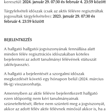
keresztül:
2024. január 29. 07:30 és február 4. 23:59 között
Tárgyfelvételi időszak (csak az aktív félévre regisztráltak
jogosultak tárgyfelvételre):
2023. január 29. 07:30 és
február 4. 23:59 között
BEJELENTKEZÉS
A hallgató hallgatói jogviszonyának fennállása alatt
minden félév regisztrációs időszakában köteles
bejelenteni az adott tanulmányi félévének státuszát
(aktív/passzív).
A hallgató a bejelentését a szorgalmi időszak
megkezdését követő egy hónapon belül (2024. március
06-ig) visszavonhatja.
Amennyiben az aktív félévre bejelentkezett hallgató
ezen időpontig nem kéri tanulmányainak
szüneteltetését, illetve nem szünteti meg a jogviszonyát,
akkor az adott félév aktív félévnek minősül akkor is, ha a