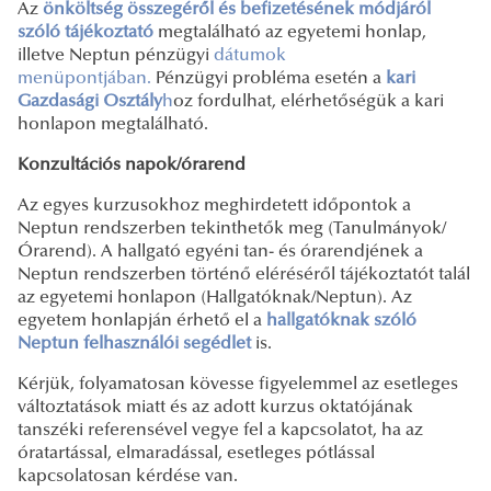
Az
önköltség összegéről és befizetésének módjáról
szóló tájékoztató
megtalálható az egyetemi honlap,
illetve Neptun pénzügyi
dátumok
menüpontjában.
Pénzügyi probléma esetén a
kari
Gazdasági Osztály
h
oz fordulhat, elérhetőségük a
kari
honlapon megtalálható.
Konzultációs napok/órarend
Az egyes kurzusokhoz meghirdetett időpontok a
Neptun rendszerben tekinthetők meg (Tanulmányok/
Órarend). A hallgató egyéni tan- és órarendjének a
Neptun rendszerben történő eléréséről tájékoztatót talál
az egyetemi honlapon (Hallgatóknak/Neptun). Az
egyetem honlapján érhető el a
hallgatóknak szóló
Neptun felhasználói segédlet
is.
Kérjük, folyamatosan kövesse figyelemmel az esetleges
változtatások miatt és az adott kurzus oktatójának
tanszéki referensével vegye fel a kapcsolatot, ha az
óratartással, elmaradással, esetleges pótlással
kapcsolatosan kérdése van.