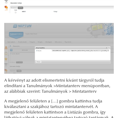
A kérvényt az adott elismertetni kívánt tárgyról tudja
elindítani a Tanulmányok >Mintatanterv menüpontban,
az alábbiak szerint: Tanulmányok > Mintatanterv
A megjelenő felületen a […] gombra kattintva tudja
kiválasztani a szakjához tartozó mintatantervét. A
megjelenő felületen kattintson a Listázás gombra, így
láthatóvá válnak a mintatantervéhez tartozó tantárgyak. A