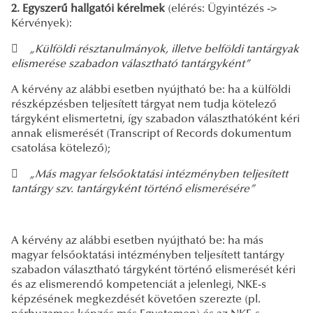
2. Egyszerű hallgatói kérelmek
(elérés: Ügyintézés ->
Kérvények):

„Külföldi résztanulmányok, illetve belföldi tantárgyak
elismerése szabadon választható tantárgyként”
A kérvény az alábbi esetben nyújtható be: ha a külföldi
részképzésben teljesített tárgyat nem tudja kötelező
tárgyként elismertetni, így szabadon választhatóként kéri
annak elismerését (Transcript of Records dokumentum
csatolása kötelező);

„Más magyar felsőoktatási intézményben teljesített
tantárgy szv. tantárgyként történő elismerésére”
A kérvény az alábbi esetben nyújtható be: ha más
magyar felsőoktatási intézményben teljesített tantárgy
szabadon választható tárgyként történő elismerését kéri
és az elismerendő kompetenciát a jelenlegi, NKE-s
képzésének megkezdését követően szerezte (pl.