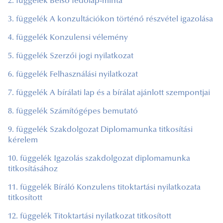
2. függelék Belső fedőlap-minta
3. függelék A konzultációkon történő részvétel igazolása
4. függelék Konzulensi vélemény
5. függelék Szerzői jogi nyilatkozat
6. függelék Felhasználási nyilatkozat
7. függelék A bírálati lap és a bírálat ajánlott szempontjai
8. függelék Számítógépes bemutató
9. függelék Szakdolgozat Diplomamunka titkosítási
kérelem
10. függelék Igazolás szakdolgozat diplomamunka
titkosításához
11. függelék Bíráló Konzulens titoktartási nyilatkozata
titkosított
12. függelék Titoktartási nyilatkozat titkosított