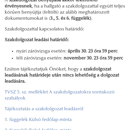
A
szakdolgozat benyújtása akkor tekinthető
érvényesnek
, ha a hallgató a szakdolgozattal együtt teljes
körűen benyújtja (feltölti) az alább meghatározott
dokumentumokat is (
3., 5. és 6. függelék)
.
Szakdolgozattal kapcsolatos határidő:
Szakdolgozat leadási határidő:
nyári záróvizsga esetén:
április 30. 23 óra 59 perc
téli záróvizsga esetén:
november 30. 23 óra 59 perc
Ezúton tájékoztatjuk Önöket, hogy a
szakdolgozat
leadásának határideje után nincs lehetőség a dolgozat
leadására.
TVSZ 5. sz. melléklet A szakdolgozatokra vontakozó
szabályok
Tájékoztatás a szakdolgozat leadásról
1. függelék Külső fedőlap-minta