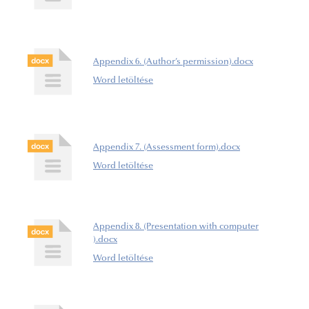
Appendix 6. (Author’s permission).docx
Word letöltése
Appendix 7. (Assessment form).docx
Word letöltése
Appendix 8. (Presentation with computer
).docx
Word letöltése