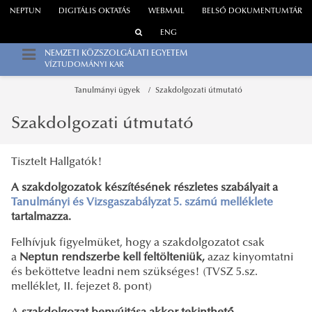
NEPTUN
DIGITÁLIS OKTATÁS
WEBMAIL
BELSŐ DOKUMENTUMTÁR
ENG
NEMZETI KÖZSZOLGÁLATI EGYETEM
VÍZTUDOMÁNYI KAR
Tanulmányi ügyek
Szakdolgozati útmutató
Szakdolgozati útmutató
Tisztelt Hallgatók!
A szakdolgozatok készítésének részletes szabályait a
Tanulmányi és Vizsgaszabályzat 5. számú melléklete
tartalmazza.
Felhívjuk figyelmüket, hogy a szakdolgozatot csak
a
Neptun rendszerbe kell feltölteniük,
azaz kinyomtatni
és beköttetve leadni nem szükséges! (TVSZ 5.sz.
melléklet, II. fejezet 8. pont)