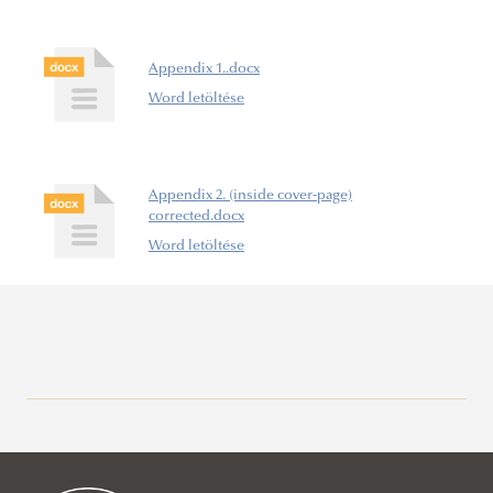
Appendix 1..docx
Word letöltése
Appendix 2. (inside cover-page)
corrected.docx
Word letöltése
Rektori tájékoztatók, intézkedések, utasítások
Dékáni tájékoztatók, intézkedések, utasítások
Rektori utasítások
Campus térkép
Dékáni tájékoztatók