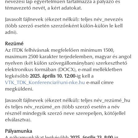
nevezési lap egyértelműen tartalmazza a pályázó és
témavezető nevét, a kért adatokat.
Javasolt fájlnevek (ékezet nélkül): teljes név_nevezés
(több szerző esetén szerzőnként külön-külön le kell
adni).
Rezümé
Az ITDK felhívásnak megfelelően minimum 1500,
maximum 2500 karakter terjedelemben, magyar és angol
nyelven (két külön szövegállományban) szerkeszthető
elektronikus formában (DOCX), e-mail mellékletben
legkésőbb
2025. április 10. 12:00
-ig kell a
VTK_TDK_Konferencia@uni-nke.hu
e-mail címre
megküldeni.
Javasolt fájlnevek (ékezet nélkül): teljes név_rezümé_hu
és teljes név_rezümé_en (több szerző esetén a név
résznél mindegyik szerző neve szerepeljen, kötőjellel
elválasztva).
Pályamunka
A pályamunkákat legkésőbb
2025. április 23. 8:00
-ig