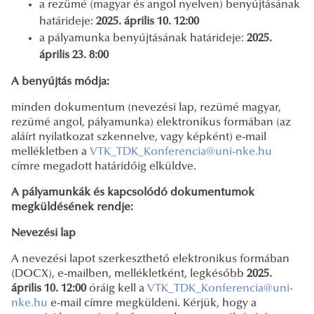
a rezümé (magyar és angol nyelven) benyújtásának
határideje:
2025. április 10. 12:00
a pályamunka benyújtásának határideje:
2025.
április 23. 8:00
A benyújtás módja:
minden dokumentum (nevezési lap, rezümé magyar,
rezümé angol, pályamunka) elektronikus formában (az
aláírt nyilatkozat szkennelve, vagy képként) e-mail
mellékletben a
VTK_TDK_Konferencia@uni-nke.hu
címre megadott határidőig elküldve.
A pályamunkák és kapcsolódó dokumentumok
megküldésének rendje:
Nevezési lap
A nevezési lapot szerkeszthető elektronikus formában
(DOCX), e-mailben, mellékletként, legkésőbb
2025.
április 10. 12:00
óráig kell a
VTK_TDK_Konferencia@uni-
nke.hu
e-mail címre megküldeni. Kérjük, hogy a