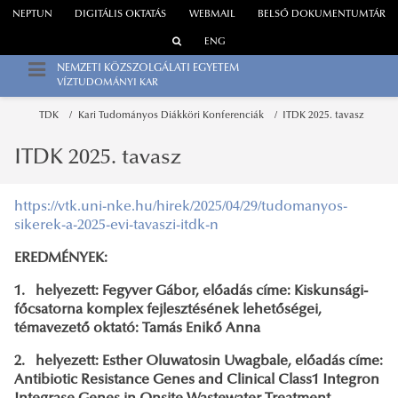
NEPTUN
DIGITÁLIS OKTATÁS
WEBMAIL
BELSŐ DOKUMENTUMTÁR
ENG
NEMZETI KÖZSZOLGÁLATI EGYETEM
VÍZTUDOMÁNYI KAR
TDK
Kari Tudományos Diákköri Konferenciák
ITDK 2025. tavasz
ITDK 2025. tavasz
https://vtk.uni-nke.hu/hirek/2025/04/29/tudomanyos-
sikerek-a-2025-evi-tavaszi-itdk-n
EREDMÉNYEK:
1. helyezett: Fegyver Gábor, előadás címe: Kiskunsági-
főcsatorna komplex fejlesztésének lehetőségei,
témavezető oktató: Tamás Enikő Anna
2. helyezett: Esther Oluwatosin Uwagbale, előadás címe:
Antibiotic Resistance Genes and Clinical Class1 Integron