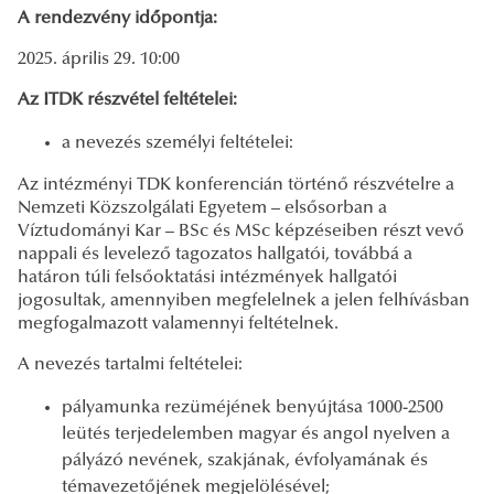
A rendezvény időpontja:
2025. április 29. 10:00
Az ITDK részvétel feltételei:
a nevezés személyi feltételei:
Az intézményi TDK konferencián történő részvételre a
Nemzeti Közszolgálati Egyetem – elsősorban a
Víztudományi Kar – BSc és MSc képzéseiben részt vevő
nappali és levelező tagozatos hallgatói, továbbá a
határon túli felsőoktatási intézmények hallgatói
jogosultak, amennyiben megfelelnek a jelen felhívásban
megfogalmazott valamennyi feltételnek.
A nevezés tartalmi feltételei:
pályamunka rezüméjének benyújtása 1000-2500
leütés terjedelemben magyar és angol nyelven a
pályázó nevének, szakjának, évfolyamának és
témavezetőjének megjelölésével;