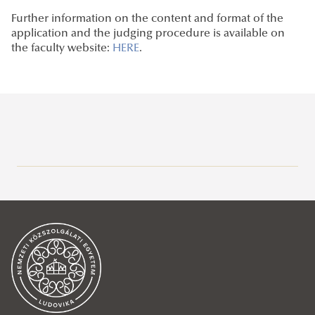
Further information on the content and format of the
application and the judging procedure is available on
the faculty website:
HERE
.
Rektori tájékoztatók, intézkedések, utasítások
Dékáni tájékoztatók, intézkedések, utasítások
Rektori utasítások
Campus térkép
Dékáni tájékoztatók
Egyéb tájékoztatók
Dékáni intézkedések
Tanulmányi Osztály
Dékáni utasítások
Tanulmányi ügyek
Ügyfélfogadás
Hallgatói pénzügyek
Elérhetőségek
Gólyáknak