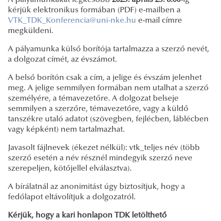
kérjük elektronikus formában (PDF) e-mailben a
VTK_TDK_Konferencia@uni-nke.hu
e-mail címre
megküldeni.
A pályamunka külső borítója tartalmazza a szerző nevét,
a dolgozat címét, az évszámot.
A belső borítón csak a cím, a jelige és évszám jelenhet
meg. A jelige semmilyen formában nem utalhat a szerző
személyére, a témavezetőre. A dolgozat belseje
semmilyen a szerzőre, témavezetőre, vagy a küldő
tanszékre utaló adatot (szövegben, fejlécben, láblécben
vagy képként) nem tartalmazhat.
Javasolt fájlnevek (ékezet nélkül): vtk_teljes név (több
szerző esetén a név résznél mindegyik szerző neve
szerepeljen, kötőjellel elválasztva).
A bírálatnál az anonimitást úgy biztosítjuk, hogy a
fedőlapot eltávolítjuk a dolgozatról.
Kérjük, hogy a kari honlapon
TDK letölthető