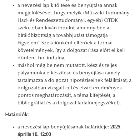
a nevezési lap kitöltése és benyújtása annak
megjelölésével, hogy melyik (Műszaki Tudományi,
Had- és Rendészettudományi, egyéb) OTDK
szekcióban kíván indulni, amennyiben a
bírálóbizottság a továbbjutást támogatja –
Figyelem! Szekciónként eltérőek a formai
követelmények, így a dolgozat írása előtt el kell
dönteni, hol indulna;
máshol még be nem mutatott, kész és teljes
pályamunka elkészítése és benyújtása (amely
tartalmazza a dolgozat hipotéziseinek felállítását, a
dolgozatban vizsgált cél és elvárt eredmények
pontos meghatározását, a téma kifejtését, a
bibliográfiát és a dolgozat tartalomjegyzékét).
Határidők:
a nevezési lap benyújtásának határideje:
2025.
április 10. 12:00