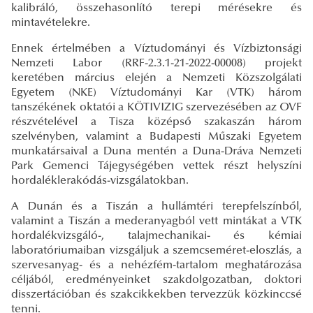
kalibráló, összehasonlító terepi mérésekre és
mintavételekre.
Ennek értelmében a Víztudományi és Vízbiztonsági
Nemzeti Labor (RRF-2.3.1-21-2022-00008) projekt
keretében március elején a Nemzeti Közszolgálati
Egyetem (NKE) Víztudományi Kar (VTK) három
tanszékének oktatói a KÖTIVIZIG szervezésében az OVF
részvételével a Tisza középső szakaszán három
szelvényben, valamint a Budapesti Műszaki Egyetem
munkatársaival a Duna mentén a Duna-Dráva Nemzeti
Park Gemenci Tájegységében vettek részt helyszíni
hordaléklerakódás-vizsgálatokban.
A Dunán és a Tiszán a hullámtéri terepfelszínből,
valamint a Tiszán a mederanyagból vett mintákat a VTK
hordalékvizsgáló-, talajmechanikai- és kémiai
laboratóriumaiban vizsgáljuk a szemcseméret-eloszlás, a
szervesanyag- és a nehézfém-tartalom meghatározása
céljából, eredményeinket szakdolgozatban, doktori
disszertációban és szakcikkekben tervezzük közkinccsé
tenni.