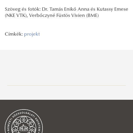
Szöveg és fotók: Dr. Tamás Enikő Anna és Kutassy Emese
(NKE VTK), Verbőczyné Füstös Vivien (BME)
Címkék:
projekt
Legutóbbi bejegyzések
2026/08/07
Kritikusan alacsony vízállás a Dunán: Mérési kampányt folytat a
Víztudományi Kar
2026/08/05
Nyílt plenáris előadás Charles J. Vörösmartyval