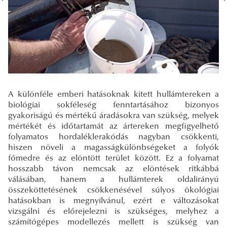
A különféle emberi hatásoknak kitett hullámtereken a
biológiai sokféleség fenntartásához bizonyos
gyakoriságú és mértékű áradásokra van szükség, melyek
mértékét és időtartamát az ártereken megfigyelhető
folyamatos hordaléklerakódás nagyban csökkenti,
hiszen növeli a magasságkülönbségeket a folyók
főmedre és az elöntött terület között. Ez a folyamat
hosszabb távon nemcsak az elöntések ritkábbá
válásában, hanem a hullámterek oldalirányú
összeköttetésének csökkenésével súlyos ökológiai
hatásokban is megnyilvánul, ezért e változásokat
vizsgálni és előrejelezni is szükséges, melyhez a
számítógépes modellezés mellett is szükség van