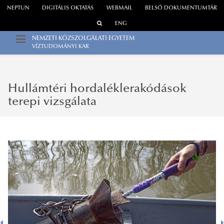
NEPTUN
DIGITÁLIS OKTATÁS
WEBMAIL
BELSŐ DOKUMENTUMTÁR
ENG
NEMZETI KÖZSZOLGÁLATI EGYETEM
VÍZTUDOMÁNYI KAR
Hullámtéri hordaléklerakódások
terepi vizsgálata