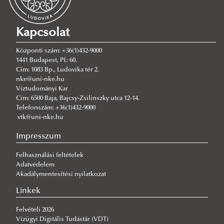
2026/07/27
Hamarosan indul a jelentkezés az egyetemi pótfelvételire
Kapcsolat
2026/07/27
Új esély a továbbtanulásra: válaszd az NKE-t a pótfelvételin!
Központi szám: +36(1)432-9000
1441 Budapest, Pf.: 60.
2026/07/23
Cím: 1083 Bp., Ludovika tér 2.
Növekszik a téradatok szerepe – geodéták találkozója a VTK-n
nke@uni-nke.hu
Víztudományi Kar
2026/07/23
Cím: 6500 Baja, Bajcsy-Zsilinszky utca 12-14.
Kárpát-medencei Környezettudományi Konferencia – a legújabb
Telefonszám: +36(1)432-9000
kutatási eredmények és szakmai együttműködések jegyében
vtk@uni-nke.hu
2026/07/23
Impresszum
Közel 2600 új hallgató kezdheti meg tanulmányait az Év Egyeteme-
díjas NKE-n
Felhasználási feltételek
2026/07/21
Adatvédelem
VTK-s elismerések az egyetemi tanévzárón
Akadálymentesítési nyilatkozat
2026/07/14
Linkek
Sikerrel rendezték meg a Környezettudományi Terepgyakorlatot
Felvételi 2026
2026/07/13
Vízügyi Digitális Tudástár (VDT)