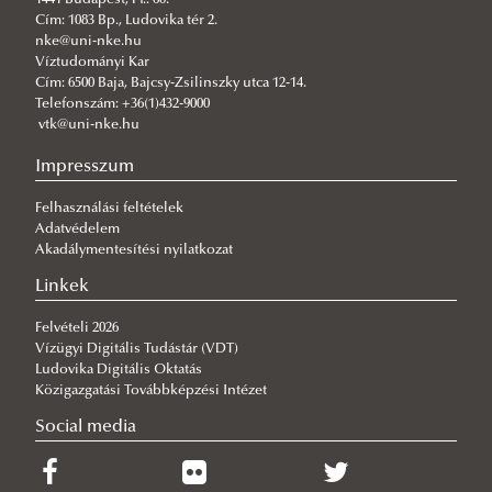
1441 Budapest, Pf.: 60.
2026/07/23
Cím: 1083 Bp., Ludovika tér 2.
Növekszik a téradatok szerepe – geodéták találkozója a VTK-n
nke@uni-nke.hu
Víztudományi Kar
2026/07/23
Cím: 6500 Baja, Bajcsy-Zsilinszky utca 12-14.
Kárpát-medencei Környezettudományi Konferencia – a legújabb
Telefonszám: +36(1)432-9000
kutatási eredmények és szakmai együttműködések jegyében
vtk@uni-nke.hu
2026/07/23
Impresszum
Közel 2600 új hallgató kezdheti meg tanulmányait az Év Egyeteme-
díjas NKE-n
Felhasználási feltételek
2026/07/21
Adatvédelem
VTK-s elismerések az egyetemi tanévzárón
Akadálymentesítési nyilatkozat
2026/07/14
Linkek
Sikerrel rendezték meg a Környezettudományi Terepgyakorlatot
Felvételi 2026
2026/07/13
Vízügyi Digitális Tudástár (VDT)
Sikerrel zárult a jubileumi 20. ERB Konferencia Baján
Ludovika Digitális Oktatás
Közigazgatási Továbbképzési Intézet
Social media