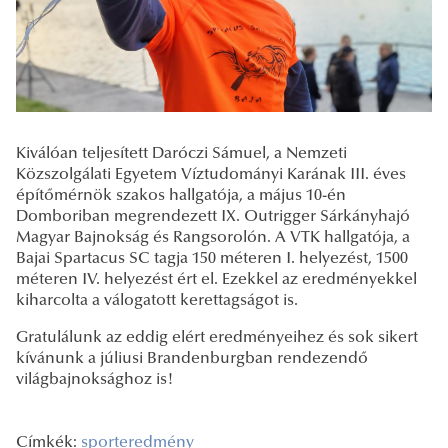
Kiválóan teljesített Daróczi Sámuel, a Nemzeti
Közszolgálati Egyetem Víztudományi Karának III. éves
építőmérnök szakos hallgatója, a május 10-én
Domboriban megrendezett IX. Outrigger Sárkányhajó
Magyar Bajnokság és Rangsorolón. A VTK hallgatója, a
Bajai Spartacus SC tagja 150 méteren I. helyezést, 1500
méteren IV. helyezést ért el. Ezekkel az eredményekkel
kiharcolta a válogatott kerettagságot is.
Gratulálunk az eddig elért eredményeihez és sok sikert
kívánunk a júliusi Brandenburgban rendezendő
világbajnoksághoz is!
Címkék:
sporteredmény