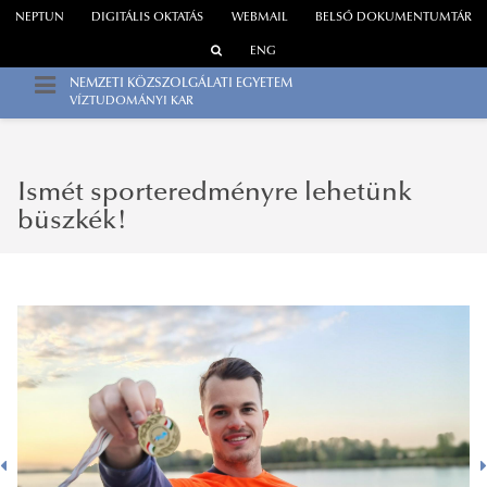
NEPTUN
DIGITÁLIS OKTATÁS
WEBMAIL
BELSŐ DOKUMENTUMTÁR
ENG
NEMZETI KÖZSZOLGÁLATI EGYETEM
VÍZTUDOMÁNYI KAR
Ismét sporteredményre lehetünk
büszkék!