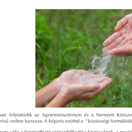
ban folytatódik az Agrárminisztérium és a Nemzeti Közsz
zésű online kurzusa. A képzés ezúttal a "közösségi formálódá