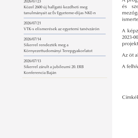
A prog
2026/07/23
és sze
Közel 2600 új hallgató kezdheti meg
mezőga
tanulmányait az Év Egyeteme-díjas NKE-n
ismert
2026/07/21
VTK-s elismerések az egyetemi tanévzárón
A képz
2023-0
2026/07/14
projekt
Sikerrel rendezték meg a
Környezettudományi Terepgyakorlatot
Az öt 
2026/07/13
A felhí
Sikerrel zárult a jubileumi 20. ERB
Konferencia Baján
Címké