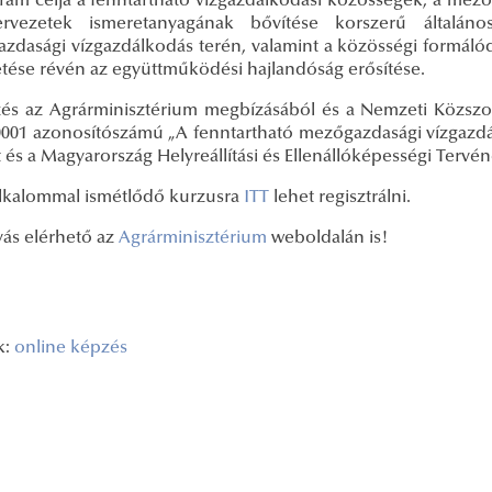
ram célja a fenntartható vízgazdálkodási közösségek, a mező
rvezetek ismeretanyagának bővítése korszerű általáno
zdasági vízgazdálkodás terén, valamint a közösségi formáló
etése révén az együttműködési hajlandóság erősítése.
és az Agrárminisztérium megbízásából és a Nemzeti Közszol
0001 azonosítószámú „A fenntartható mezőgazdasági vízgazdá
 és a Magyarország Helyreállítási és Ellenállóképességi Terv
alkalommal ismétlődő kurzusra
ITT
lehet regisztrálni.
vás elérhető az
Agrárminisztérium
weboldalán is!
k:
online képzés