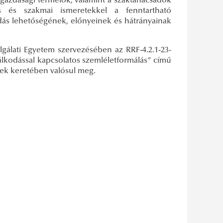
gazdasági termelők, valamint a szaktanácsadók
s és szakmai ismeretekkel a fenntartható
dás lehetőségének, előnyeinek és hátrányainak
gálati Egyetem szervezésében az RRF-4.2.1-23-
lkodással kapcsolatos szemléletformálás” című
ének keretében valósul meg.