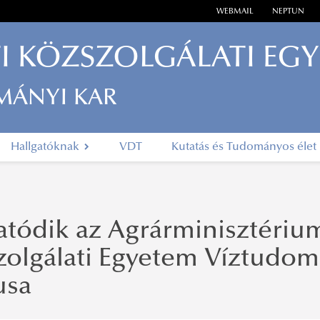
WEBMAIL
NEPTUN
I KÖZSZOLGÁLATI EG
MÁNYI KAR
Hallgatóknak
VDT
Kutatás és Tudományos élet
atódik az Agrárminisztériu
zolgálati Egyetem Víztudom
usa