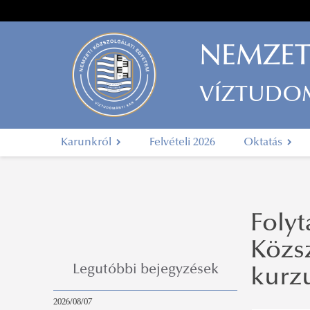
NEMZET
VÍZTUDO
Karunkról
Felvételi 2026
Oktatás
Folyt
Közs
Legutóbbi bejegyzések
kurz
2026/08/07