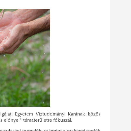
olgálati Egyetem Víztudományi Karának közös
s előnyei" tématerületre fókuszál.