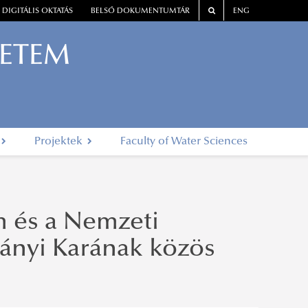
DIGITÁLIS OKTATÁS
BELSŐ DOKUMENTUMTÁR
ENG
YETEM
Projektek
Faculty of Water Sciences
m és a Nemzeti
ányi Karának közös