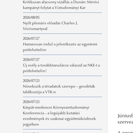
Kritikusan alacsony vízállás a Dunán: Mérési
kampányt folytat a Víztudományi Kar
2026/08/05
Nyílt plenáris előadás Charles J.
Vörösmartyval
2026/07/27
Hamarosan indul a jelentkezés az egyetemi
pótfelvételire
2026/07/27
Új esély a továbbtanulásra: válaszd az NKE-t a
pótfelvételin!
2026/07/23
Növekszik a téradatok szerepe – geodéták
találkozója a VTK-n
2026/07/23
Kárpát-medencei Környezettudományi
Konferencia – a legújabb kutatási
Június
eredmények és szakmai együttműködések
szerve
jegyében