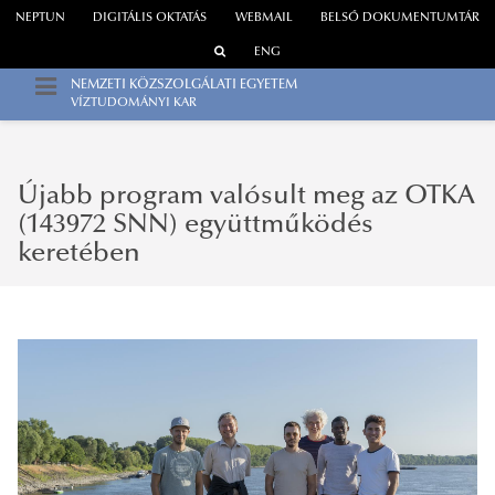
NEPTUN
DIGITÁLIS OKTATÁS
WEBMAIL
BELSŐ DOKUMENTUMTÁR
ENG
NEMZETI KÖZSZOLGÁLATI EGYETEM
VÍZTUDOMÁNYI KAR
Újabb program valósult meg az OTKA
(143972 SNN) együttműködés
keretében