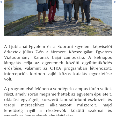
A Ljubljanai Egyetem és a Soproni Egyetem képviselői
érkeztek július 7-én a Nemzeti Közszolgálati Egyetem
Víztudományi Karának bajai campusára. A kétnapos
látogatás célja az egyetemek közötti együttműködés
erősítése, valamint az OTKA programban létrehozott,
intercepciós kertben zajló közös kutatás egyeztetése
volt.
A program első felében a vendégek campus túrán vettek
részt, amely során megismerhették az egyetem épületeit,
oktatási egységeit, korszerű laboratóriumi eszközeit és
terepi mérésekhez alkalmazott műszereit, majd
lehetőség nyílt a résztvevők közötti szakmai és