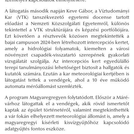
személyes kapcsolatok elmélyítésére.
A látogatás második napján Keve Gábor, a Víztudományi
Kar (VTK) tanszékvezető egyetemi docense tartott
előadást a Nemzeti Közszolgálati Egyetemről, különös
tekintettel a VTK struktúrájára és képzési portfóliójára.
Ezt követően a résztvevők közösen megtekintették a
bajai campuson 2024-ben létrehozott intercepciós kertet,
amely a hidrológiai folyamatok, kiemelten a városi
növényzet csapadék-visszatartó szerepének gyakorlati
vizsgálatát szolgálja. Az intercepciós kert egyedülálló
terepi tanulmányozási lehetőséget biztosít a hallgatók és
kutatók számára. Ezután a kar meteorológiai kertjében is
látogatást tettek a vendégek, ahol a 10 éve működő
automata mérőállomást szemlézték.
A program Magyaregregyen folytatódott. Először a Máré-
várhoz látogattak el a vendégek, akik rövid ismertetőt
kaptak az épület történetéről, valamint megtekinthették
a vár fokán elhelyezett meteorológiai állomást is, amely a
magyaregregyi kísérleti kisvízgyűjtőhöz kapcsolódó
adatgyűjtés fontos eszköze.