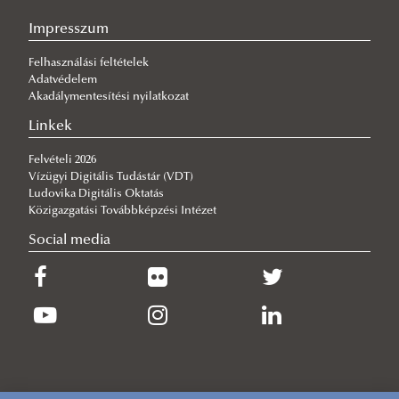
2026/07/23
Impresszum
Közel 2600 új hallgató kezdheti meg tanulmányait az Év Egyeteme-
díjas NKE-n
Felhasználási feltételek
2026/07/21
Adatvédelem
VTK-s elismerések az egyetemi tanévzárón
Akadálymentesítési nyilatkozat
2026/07/14
Linkek
Sikerrel rendezték meg a Környezettudományi Terepgyakorlatot
Felvételi 2026
2026/07/13
Vízügyi Digitális Tudástár (VDT)
Sikerrel zárult a jubileumi 20. ERB Konferencia Baján
Ludovika Digitális Oktatás
Közigazgatási Továbbképzési Intézet
Social media