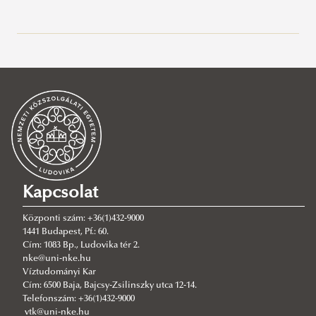
Legutóbbi bejegyzések
2026/08/07
Kritikusan alacsony vízállás a Dunán: Mérési kampányt folytat a
Víztudományi Kar
2026/08/05
Nyílt plenáris előadás Charles J. Vörösmartyval
2026/07/27
Hamarosan indul a jelentkezés az egyetemi pótfelvételire
Kapcsolat
2026/07/27
Új esély a továbbtanulásra: válaszd az NKE-t a pótfelvételin!
Központi szám: +36(1)432-9000
1441 Budapest, Pf.: 60.
2026/07/23
Cím: 1083 Bp., Ludovika tér 2.
Növekszik a téradatok szerepe – geodéták találkozója a VTK-n
nke@uni-nke.hu
Víztudományi Kar
2026/07/23
Cím: 6500 Baja, Bajcsy-Zsilinszky utca 12-14.
Kárpát-medencei Környezettudományi Konferencia – a legújabb
Telefonszám: +36(1)432-9000
kutatási eredmények és szakmai együttműködések jegyében
vtk@uni-nke.hu