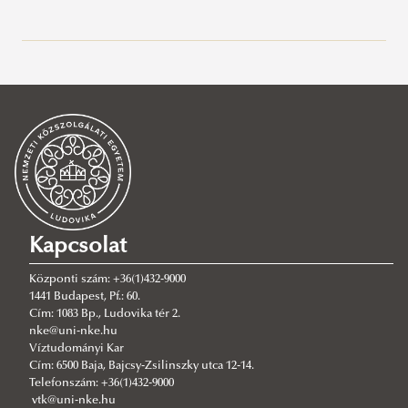
Legutóbbi bejegyzések
2026/08/07
Kritikusan alacsony vízállás a Dunán: Mérési kampányt folytat a
Víztudományi Kar
2026/08/05
Nyílt plenáris előadás Charles J. Vörösmartyval
2026/07/27
Hamarosan indul a jelentkezés az egyetemi pótfelvételire
Kapcsolat
2026/07/27
Új esély a továbbtanulásra: válaszd az NKE-t a pótfelvételin!
Központi szám: +36(1)432-9000
1441 Budapest, Pf.: 60.
2026/07/23
Cím: 1083 Bp., Ludovika tér 2.
Növekszik a téradatok szerepe – geodéták találkozója a VTK-n
nke@uni-nke.hu
Víztudományi Kar
2026/07/23
Cím: 6500 Baja, Bajcsy-Zsilinszky utca 12-14.
Kárpát-medencei Környezettudományi Konferencia – a legújabb
Telefonszám: +36(1)432-9000
kutatási eredmények és szakmai együttműködések jegyében
vtk@uni-nke.hu