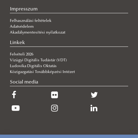
2026/07/23
Impresszum
Közel 2600 új hallgató kezdheti meg tanulmányait az Év Egyeteme-
díjas NKE-n
Felhasználási feltételek
2026/07/21
Adatvédelem
VTK-s elismerések az egyetemi tanévzárón
Akadálymentesítési nyilatkozat
2026/07/14
Linkek
Sikerrel rendezték meg a Környezettudományi Terepgyakorlatot
Felvételi 2026
2026/07/13
Vízügyi Digitális Tudástár (VDT)
Sikerrel zárult a jubileumi 20. ERB Konferencia Baján
Ludovika Digitális Oktatás
Közigazgatási Továbbképzési Intézet
Social media