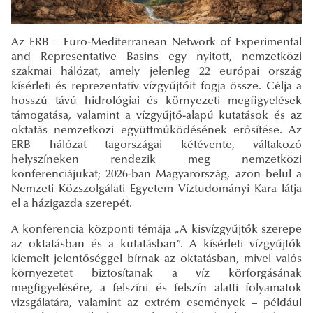
Az ERB – Euro-Mediterranean Network of Experimental
and Representative Basins egy nyitott, nemzetközi
szakmai hálózat, amely jelenleg 22 európai ország
kísérleti és reprezentatív vízgyűjtőit fogja össze. Célja a
hosszú távú hidrológiai és környezeti megfigyelések
támogatása, valamint a vízgyűjtő-alapú kutatások és az
oktatás nemzetközi együttműködésének erősítése. Az
ERB hálózat tagországai kétévente, váltakozó
helyszíneken rendezik meg nemzetközi
konferenciájukat; 2026-ban Magyarország, azon belül a
Nemzeti Közszolgálati Egyetem Víztudományi Kara látja
el a házigazda szerepét.
A konferencia központi témája „A kisvízgyűjtők szerepe
az oktatásban és a kutatásban”. A kísérleti vízgyűjtők
kiemelt jelentőséggel bírnak az oktatásban, mivel valós
környezetet biztosítanak a víz körforgásának
megfigyelésére, a felszíni és felszín alatti folyamatok
vizsgálatára, valamint az extrém események – például