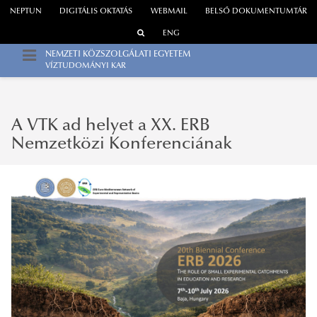
NEPTUN
DIGITÁLIS OKTATÁS
WEBMAIL
BELSŐ DOKUMENTUMTÁR
ENG
NEMZETI KÖZSZOLGÁLATI EGYETEM
VÍZTUDOMÁNYI KAR
A VTK ad helyet a XX. ERB
Nemzetközi Konferenciának