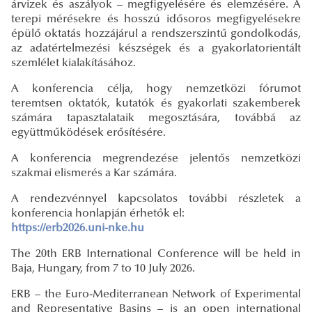
árvizek és aszályok – megfigyelésére és elemzésére. A
terepi mérésekre és hosszú idősoros megfigyelésekre
épülő oktatás hozzájárul a rendszerszintű gondolkodás,
az adatértelmezési készségek és a gyakorlatorientált
szemlélet kialakításához.
A konferencia célja, hogy nemzetközi fórumot
teremtsen oktatók, kutatók és gyakorlati szakemberek
számára tapasztalataik megosztására, továbbá az
együttműködések erősítésére.
A konferencia megrendezése jelentős nemzetközi
szakmai elismerés a Kar számára.
A rendezvénnyel kapcsolatos további részletek a
konferencia honlapján érhetők el:
https://erb2026.uni-nke.hu
The 20th ERB International Conference will be held in
Baja, Hungary, from 7 to 10 July 2026.
ERB – the Euro-Mediterranean Network of Experimental
and Representative Basins – is an open international