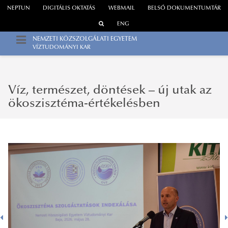
NEPTUN
DIGITÁLIS OKTATÁS
WEBMAIL
BELSŐ DOKUMENTUMTÁR
ENG
NEMZETI KÖZSZOLGÁLATI EGYETEM
VÍZTUDOMÁNYI KAR
Víz, természet, döntések – új utak az
ökoszisztéma-értékelésben