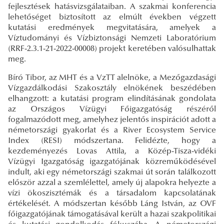
fejlesztések hatásvizsgálataiban. A szakmai konferencia
lehetőséget biztosított az elmúlt években végzett
kutatási eredmények megvitatására, amelyek a
Víztudományi és Vízbiztonsági Nemzeti Laboratórium
(RRF-2.3.1-21-2022-00008) projekt keretében valósulhattak
meg.
Bíró Tibor, az MHT és a VzTT alelnöke, a Mezőgazdasági
Vízgazdálkodási Szakosztály elnökének beszédében
elhangzott: a kutatási program elindításának gondolata
az Országos Vízügyi Főigazgatóság részéről
fogalmazódott meg, amelyhez jelentős inspirációt adott a
németországi gyakorlat és a River Ecosystem Service
Index (RESI) módszertana. Felidézte, hogy a
kezdeményezés Lovas Attila, a Közép-Tisza-vidéki
Vízügyi Igazgatóság igazgatójának közreműködésével
indult, aki egy németországi szakmai út során találkozott
először azzal a szemlélettel, amely új alapokra helyezte a
vízi ökoszisztémák és a társadalom kapcsolatának
értékelését. A módszertan később Láng István, az OVF
főigazgatójának támogatásával került a hazai szakpolitikai