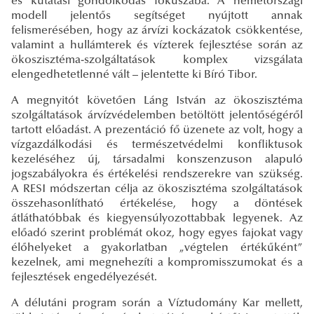
és kutatási gondolkodás fókuszába. A németországi
modell jelentős segítséget nyújtott annak
felismerésében, hogy az árvízi kockázatok csökkentése,
valamint a hullámterek és vízterek fejlesztése során az
ökoszisztéma-szolgáltatások komplex vizsgálata
elengedhetetlenné vált – jelentette ki Bíró Tibor.
A megnyitót követően Láng István az ökoszisztéma
szolgáltatások árvízvédelemben betöltött jelentőségéről
tartott előadást. A prezentáció fő üzenete az volt, hogy a
vízgazdálkodási és természetvédelmi konfliktusok
kezeléséhez új, társadalmi konszenzuson alapuló
jogszabályokra és értékelési rendszerekre van szükség.
A RESI módszertan célja az ökoszisztéma szolgáltatások
összehasonlítható értékelése, hogy a döntések
átláthatóbbak és kiegyensúlyozottabbak legyenek. Az
előadó szerint problémát okoz, hogy egyes fajokat vagy
élőhelyeket a gyakorlatban „végtelen értékűként”
kezelnek, ami megnehezíti a kompromisszumokat és a
fejlesztések engedélyezését.
A délutáni program során a Víztudomány Kar mellett,