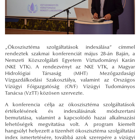
„Ökoszisztéma szolgáltatások indexálása” címmel
rendeztek szakmai konferenciát május 28-án Baján, a
Nemzeti Közszolgálati Egyetem Víztudományi Karán
(NKE VTK). A rendezvényt az NKE VTK, a Magyar
Hidrológiai Társaság (MHT) Mezőgazdasági
Vízgazdálkodási Szakosztálya, valamint az Országos
Vízügyi Főigazgatóság (OVF) Vízügyi Tudományos
Tanácsa (VzTT) közösen szervezte.
A konferencia célja az ökoszisztéma szolgáltatások
értékelésének és indexálásának módszertani
bemutatása, valamint a kapcsolódó hazai alkalmazási
lehetőségek megvitatása volt. A program kiemelt
hangsúlyt helyezett a tizenhét ökoszisztéma szolgáltatási
index ismertetésére, továbbá azok szerepére a vízügyi