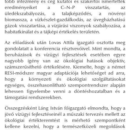
több intézmény és cég kutatói és szakértői ismertették
eredményeiket a C–N–P visszatartás, az
üledékszabályozás, a talajképződés, a növényi
biomassza, a vízkészlet-gazdálkodás, az üvegházhatású
gázok visszatartása, a vízjárási viszonyok szabályozása, a
habitatkínálat és a tájképi értékelés területén.
Az előadások után Lovas Attila igazgató osztotta meg
gondolatait a konferencia résztvevőivel. Mint mondta, a
beruházások és vízügyi fejlesztések esetében egyre
nagyobb igény van az ökológiai hatások objektív,
számszerűsíthető értékelésére. Kiemelte, hogy a német
RESI-módszer magyar adaptációja lehetőséget ad arra,
hogy a környezeti és ökológiai szolgáltatásokat
egységes, összehasonlítható szempontrendszer alapján
lehessen figyelembe venni a döntéshozatalban és a
támogatási rendszerekben.
Összegzésként Láng István főigazgató elmondta, hogy a
jövő vízügyi fejlesztéseinél a műszaki tervezés mellett az
ökológiai értékteremtést is mérhető szempontként
kellene kezelni, hogy a természetközeli megoldások