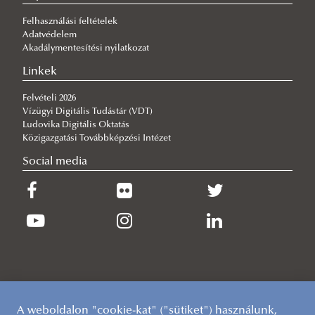
díjas NKE-n
Felhasználási feltételek
2026/07/21
Adatvédelem
VTK-s elismerések az egyetemi tanévzárón
Akadálymentesítési nyilatkozat
2026/07/14
Linkek
Sikerrel rendezték meg a Környezettudományi Terepgyakorlatot
Felvételi 2026
2026/07/13
Vízügyi Digitális Tudástár (VDT)
Sikerrel zárult a jubileumi 20. ERB Konferencia Baján
Ludovika Digitális Oktatás
Közigazgatási Továbbképzési Intézet
Social media
A weboldalon "cookie-kat" ("sütiket") használunk,