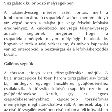
Vizsgálatok különböző mélységekben
A talajnedvesség mérése azért fontos, mert a
lombkoronán áthulló csapadék és a törzs mentén lefolyó
víz végső soron a talajba jut, vagy felszíni lefolyást
eredményez. A különböző mélységű talajnedvesség-
adatok segítenek megérteni, hogy a
csapadékesemények milyen mélységig hatolnak le,
hogyan változik a talaj vízkészlete, és milyen kapcsolat
van az intercepció, a beszivárgás és a lefolyásképződés
között.
Galléros segítők
A törzsön lefolyó vizet törzsgallérokkal mérjük. A
bajai intercepciós kertben három törzsgallért alakítottak
ki, mindegyik egy-egy húszliteres gyűjtőedényhez
csatlakozik. A törzsön lefolyó csapadék ezekbe a
gyűjtőedényekbe került, így az egyes
csapadékeseményekhez kapcsolódó törzslefolyás
mennyisége meghatározhatóvá vált. A mérések alapján
az első törzsgallér esetében elsősorban a téli időszakban