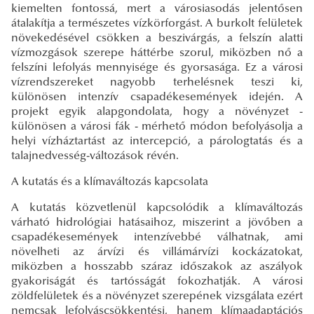
kiemelten fontossá, mert a városiasodás jelentősen
átalakítja a természetes vízkörforgást. A burkolt felületek
növekedésével csökken a beszivárgás, a felszín alatti
vízmozgások szerepe háttérbe szorul, miközben nő a
felszíni lefolyás mennyisége és gyorsasága. Ez a városi
vízrendszereket nagyobb terhelésnek teszi ki,
különösen intenzív csapadékesemények idején. A
projekt egyik alapgondolata, hogy a növényzet -
különösen a városi fák - mérhető módon befolyásolja a
helyi vízháztartást az intercepció, a párologtatás és a
talajnedvesség-változások révén.
A kutatás és a klímaváltozás kapcsolata
A kutatás közvetlenül kapcsolódik a klímaváltozás
várható hidrológiai hatásaihoz, miszerint a jövőben a
csapadékesemények intenzívebbé válhatnak, ami
növelheti az árvízi és villámárvízi kockázatokat,
miközben a hosszabb száraz időszakok az aszályok
gyakoriságát és tartósságát fokozhatják. A városi
zöldfelületek és a növényzet szerepének vizsgálata ezért
nemcsak lefolyáscsökkentési, hanem klímaadaptációs