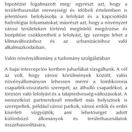
hipotézist fogalmazott meg: egyrészt azt, hogy a
területhasználat mennyiségi és időbeli értelemben is
jelentősen befolyásolja a lefolyást és a kapcsolódó
hidrológiai folyamatokat; másrészt azt, hogy a növényzet
városi területeken történő megfelelő megőrzése és
beépítése csökkentheti a lefolyást, így szerepe lehet a
klímaváltozáshoz és az urbanizációhoz való
alkalmazkodásban.
Valós növényállomány a tudomány szolgálatában
A bajai intercepciós kertben juharfákat vizsgáltunk. A cél
az volt, hogy városi körülmények között, valós
növényállományon lehessen mérni a lombkorona
csapadék-visszatartó szerepét, az áthulló csapadékot, a
törzsön való lefolyást és a talajnedvesség-változásokat. A
nemzetközi partnereknél emellett más helyszínek is
szerepeltek, például városi parkok, városi erdők és erdei
kísérleti vízgyűjtők, ami lehetőséget adott
különböző állományok és területhasználatok
összehasonlítására.