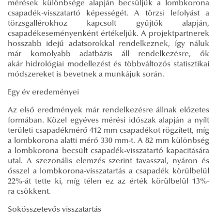
mérések különbsége alapján becsüljük a lombkorona
csapadék-visszatartó képességét. A törzsi lefolyást a
törzsgallérokhoz kapcsolt gyűjtők alapján,
csapadékeseményenként értékeljük. A projektpartnerek
hosszabb idejű adatsorokkal rendelkeznek, így náluk
már komolyabb adatbázis áll rendelkezésre, ők
akár hidrológiai modellezést és többváltozós statisztikai
módszereket is bevetnek a munkájuk során.
Egy év eredeményei
Az első eredmények már rendelkezésre állnak előzetes
formában. Közel egyéves mérési időszak alapján a nyílt
területi csapadékmérő 412 mm csapadékot rögzített, míg
a lombkorona alatti mérő 330 mm-t. A 82 mm különbség
a lombkorona becsült csapadék-visszatartó kapacitására
utal. A szezonális elemzés szerint tavasszal, nyáron és
ősszel a lombkorona-visszatartás a csapadék körülbelül
22%-át tette ki, míg télen ez az érték körülbelül 13%-
ra csökkent.
Sokösszetevős visszatartás