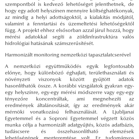
szempontból is kedvező lehetőséget jelenthetnek, de
hogy egy adott helyszínen mennyire költséghatékonyak,
az mindig a helyi adottságoktól, a kialakítás módjától,
valamint a fenntartási és üzemeltetési lehetőségektől
függ. A projekt ehhez elsősorban azzal járul hozzá, hogy
mérési adatokkal segíti a zöldinfrastruktúra valós
hidrológiai hatásának számszerűsítését.
Harmonizált monitoring nemzetközi tapasztalatcserével
A nemzetközi együttműködés egyik legfontosabb
előnye, hogy különböző éghajlati, területhasználati és
növényzeti viszonyok között gyűjtött adatok
hasonlíthatók össze. A korábbi vizsgálatok gyakran egy-
egy helyszínre, egy-egy mérési módszerre vagy egy-egy
tényezőre koncentráltak, ami megnehezíti az
eredmények általánosítását, így az eredmények akár
mérnöki vonatkozású felhasználását. A Ljubljanai
Egyetemmel és a Soproni Egyetemmel végzett közös
munka célja a harmonizált adatgyűjtés, közös adatbázis,
tudáscsere és összehasonlítható elemzések
lehetőségének megteremtése volt. Ez tudományos