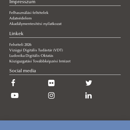
Impresszum
Közel 2600 új hallgató kezdheti meg tanulmányait az Év Egyeteme-
díjas NKE-n
Felhasználási feltételek
2026/07/21
Adatvédelem
VTK-s elismerések az egyetemi tanévzárón
Akadálymentesítési nyilatkozat
2026/07/14
Linkek
Sikerrel rendezték meg a Környezettudományi Terepgyakorlatot
Felvételi 2026
2026/07/13
Vízügyi Digitális Tudástár (VDT)
Sikerrel zárult a jubileumi 20. ERB Konferencia Baján
Ludovika Digitális Oktatás
Közigazgatási Továbbképzési Intézet
Social media