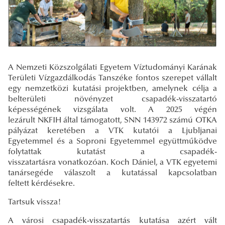
A Nemzeti Közszolgálati Egyetem Víztudományi Karának
Területi Vízgazdálkodás Tanszéke fontos szerepet vállalt
egy nemzetközi kutatási projektben, amelynek célja a
belterületi növényzet csapadék-visszatartó
képességének vizsgálata volt. A 2025 végén
lezárult NKFIH által támogatott, SNN 143972 számú OTKA
pályázat keretében a VTK kutatói a Ljubljanai
Egyetemmel és a Soproni Egyetemmel együttműködve
folytattak kutatást a csapadék-
visszatartásra vonatkozóan. Koch Dániel, a VTK egyetemi
tanársegéde válaszolt a kutatással kapcsolatban
feltett kérdésekre.
Tartsuk vissza!
A városi csapadék-visszatartás kutatása azért vált