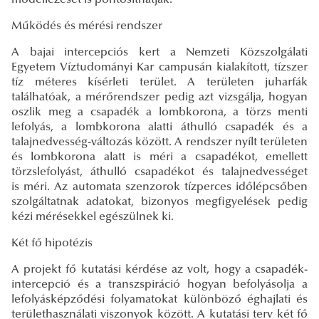
modellezését is pontosíthatják.
Működés és mérési rendszer
A bajai intercepciós kert a Nemzeti Közszolgálati
Egyetem Víztudományi Kar campusán kialakított, tízszer
tíz méteres kísérleti terület. A területen juharfák
találhatóak, a mérőrendszer pedig azt vizsgálja, hogyan
oszlik meg a csapadék a lombkorona, a törzs menti
lefolyás, a lombkorona alatti áthulló csapadék és a
talajnedvesség-változás között. A rendszer nyílt területen
és lombkorona alatt is méri a csapadékot, emellett
törzslefolyást, áthulló csapadékot és talajnedvességet
is méri. Az automata szenzorok tízperces időlépcsőben
szolgáltatnak adatokat, bizonyos megfigyelések pedig
kézi mérésekkel egészülnek ki.
Két fő hipotézis
A projekt fő kutatási kérdése az volt, hogy a csapadék-
intercepció és a transzspiráció hogyan befolyásolja a
lefolyásképződési folyamatokat különböző éghajlati és
területhasználati viszonyok között. A kutatási terv két fő