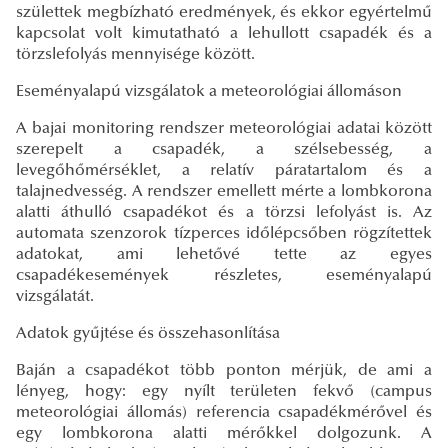
születtek megbízható eredmények, és ekkor egyértelmű
kapcsolat volt kimutatható a lehullott csapadék és a
törzslefolyás mennyisége között.
Eseményalapú vizsgálatok a meteorológiai állomáson
A bajai monitoring rendszer meteorológiai adatai között
szerepelt a csapadék, a szélsebesség, a
levegőhőmérséklet, a relatív páratartalom és a
talajnedvesség. A rendszer emellett mérte a lombkorona
alatti áthulló csapadékot és a törzsi lefolyást is. Az
automata szenzorok tízperces időlépcsőben rögzítettek
adatokat, ami lehetővé tette az egyes
csapadékesemények részletes, eseményalapú
vizsgálatát.
Adatok gyűjtése és összehasonlítása
Baján a csapadékot több ponton mérjük, de ami a
lényeg, hogy: egy nyílt területen fekvő (campus
meteorológiai állomás) referencia csapadékmérővel és
egy lombkorona alatti mérőkkel dolgozunk. A