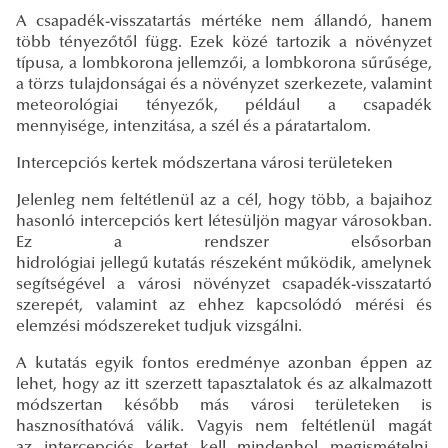
A csapadék-visszatartás mértéke nem állandó, hanem
több tényezőtől függ. Ezek közé tartozik a növényzet
típusa, a lombkorona jellemzői, a lombkorona sűrűsége,
a törzs tulajdonságai és a növényzet szerkezete, valamint
meteorológiai tényezők, például a csapadék
mennyisége, intenzitása, a szél és a páratartalom.
Intercepciós kertek módszertana városi területeken
Jelenleg nem feltétlenül az a cél, hogy több, a bajaihoz
hasonló intercepciós kert létesüljön magyar városokban.
Ez a rendszer elsősorban
hidrológiai jellegű kutatás részeként működik, amelynek
segítségével a városi növényzet csapadék-visszatartó
szerepét, valamint az ehhez kapcsolódó mérési és
elemzési módszereket tudjuk vizsgálni.
A kutatás egyik fontos eredménye azonban éppen az
lehet, hogy az itt szerzett tapasztalatok és az alkalmazott
módszertan később más városi területeken is
hasznosíthatóvá válik. Vagyis nem feltétlenül magát