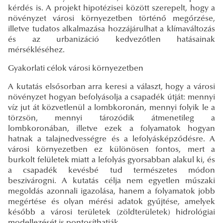
kérdés is. A projekt hipotézisei között szerepelt, hogy a
növényzet városi környezetben történő megőrzése,
illetve tudatos alkalmazása hozzájárulhat a klímaváltozás
és az urbanizáció kedvezőtlen hatásainak
mérsékléséhez.
Gyakorlati célok városi környezetben
A kutatás elsősorban arra keresi a választ, hogy a városi
növényzet hogyan befolyásolja a csapadék útját: mennyi
víz jut át közvetlenül a lombkoronán, mennyi folyik le a
törzsön, mennyi tározódik átmenetileg a
lombkoronában, illetve ezek a folyamatok hogyan
hatnak a talajnedvességre és a lefolyásképződésre. A
városi környezetben ez különösen fontos, mert a
burkolt felületek miatt a lefolyás gyorsabban alakul ki, és
a csapadék kevésbé tud természetes módon
beszivárogni. A kutatás célja nem egyetlen műszaki
megoldás azonnali igazolása, hanem a folyamatok jobb
megértése és olyan mérési adatok gyűjtése, amelyek
később a városi területek (zöldterületek) hidrológiai