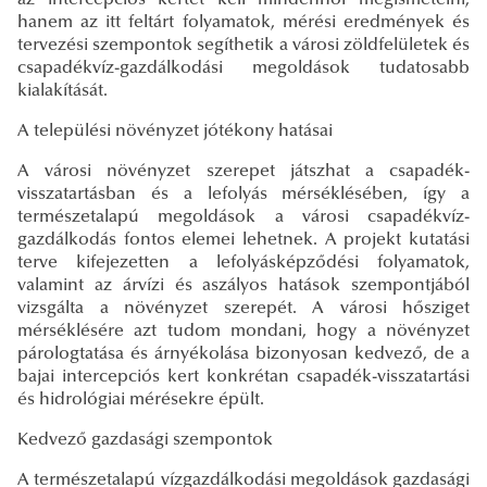
az intercepciós kertet kell mindenhol megismételni,
hanem az itt feltárt folyamatok, mérési eredmények és
tervezési szempontok segíthetik a városi zöldfelületek és
csapadékvíz-gazdálkodási megoldások tudatosabb
kialakítását.
A települési növényzet jótékony hatásai
A városi növényzet szerepet játszhat a csapadék-
visszatartásban és a lefolyás mérséklésében, így a
természetalapú megoldások a városi csapadékvíz-
gazdálkodás fontos elemei lehetnek. A projekt kutatási
terve kifejezetten a lefolyásképződési folyamatok,
valamint az árvízi és aszályos hatások szempontjából
vizsgálta a növényzet szerepét. A városi hősziget
mérséklésére azt tudom mondani, hogy a növényzet
párologtatása és árnyékolása bizonyosan kedvező, de a
bajai intercepciós kert konkrétan csapadék-visszatartási
és hidrológiai mérésekre épült.
Kedvező gazdasági szempontok
A természetalapú vízgazdálkodási megoldások gazdasági