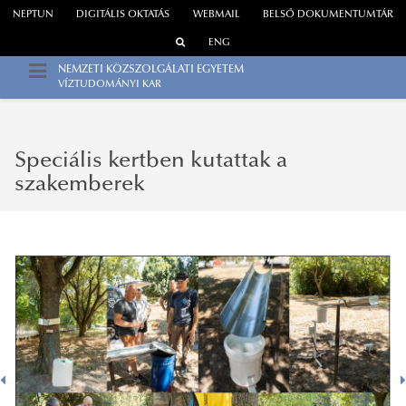
NEPTUN
DIGITÁLIS OKTATÁS
WEBMAIL
BELSŐ DOKUMENTUMTÁR
ENG
NEMZETI KÖZSZOLGÁLATI EGYETEM
VÍZTUDOMÁNYI KAR
Speciális kertben kutattak a
szakemberek