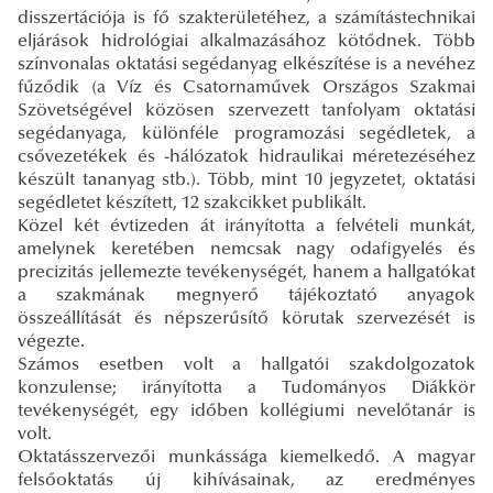
disszertációja is fő szakterületéhez, a számítástechnikai
eljárások hidrológiai alkalmazásához kötődnek. Több
színvonalas oktatási segédanyag elkészítése is a nevéhez
fűződik (a Víz és Csatornaművek Országos Szakmai
Szövetségével közösen szervezett tanfolyam oktatási
segédanyaga, különféle programozási segédletek, a
csővezetékek és -hálózatok hidraulikai méretezéséhez
készült tananyag stb.). Több, mint 10 jegyzetet, oktatási
segédletet készített, 12 szakcikket publikált.
Közel két évtizeden át irányította a felvételi munkát,
amelynek keretében nemcsak nagy odafigyelés és
precizitás jellemezte tevékenységét, hanem a hallgatókat
a szakmának megnyerő tájékoztató anyagok
összeállítását és népszerűsítő körutak szervezését is
végezte.
Számos esetben volt a hallgatói szakdolgozatok
konzulense; irányította a Tudományos Diákkör
tevékenységét, egy időben kollégiumi nevelőtanár is
volt.
Oktatásszervezői munkássága kiemelkedő. A magyar
felsőoktatás új kihívásainak, az eredményes