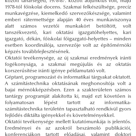
között tanársegéd, 1978-87. között adjunktus volt, majd
1978-tól főiskolai docens. Szakmai felkészültsége, precíz
munkavégzése, kiemelkedő szervezőkészsége, valamint
emberi rátermettsége alapján 40 éves munkaviszonya
alatt számos vezetői munkakört betöltött, volt
tanszékvezető, kari oktatási igazgatóhelyettes, kari
igazgató, dékán, főiskolai főigazgató-helyettes – minden
esetben koordinálója, szervezője volt az építőmérnöki
képzés továbbfejlesztésének.
Oktatói tevékenysége, az új szakmai eredmények iránti
fogékonysága, a szakmai megújulás és az oktatás
korszerűsítése iránti igénye példamutató volt.
Géptant, programozást és informatikai tárgyakat oktatott.
A számítástechnika oktatásának meghonosítója volt a
bajai mérnökképzésben. Ezen a szakterületen számos
tantárgy programját alakította ki, majd ezt követően is
folyamatosan lépést tartott az informatika-
számítástechnika területén tapasztalható rendkívül gyors
fejlődés diktálta igényekkel és követelményekkel.
Oktatói tevékenysége mellett kutatómunkája is jelentős.
Eredményei és az azokról beszámoló publikációi,
konferenciákon tartott előadásai, valamint doktori