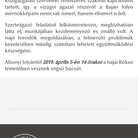
közigazgatási szerveivel rendszeres szakmai kapcsolatot
tartott, így a vízügyi ágazat részéről a Baján folyó
mérnökképzés nemcsak ismert, hanem elismert is lett.
Szerteágazó feladatait lelkiismeretesen, megbízhatóan
látta el; munkájában kezdeményező és önálló volt. A
napi teendők megoldásában, a felmerülő problémák
kezelésében mindig számítani lehetett együttműködési
készségére.
Abonyi Istvántól
2019. április 5-én 14 órakor
a bajai Rókus
temetőben vesznek végső búcsút.
Bemutatkozás
A Kar vezetése
Szervezet