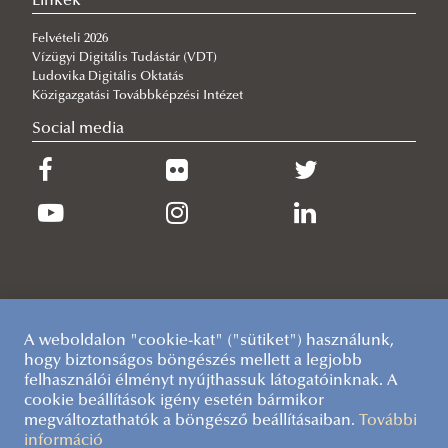
Linkek
2021
A Kari Tanács 2018. évi határozatai
Mátrai Ildikó
Felvételi 2026
2023
A Kari Tanács 2017. évi határozatai
Hoffmann Imre
Vízügyi Digitális Tudástár (VDT)
Ludovika Digitális Oktatás
2024
Knézy Péter
Varga Antal
Közigazgatási Továbbképzési Intézet
2025
Krikovszky Sándor
Jánosi Imre Miklós
Fátrai Klára
Social media
Németh Tamás
Dániel József
Faludi Gábor
Szűcs István Róbert
A weboldalon "cookie-kat" ("sütiket") használunk,
hogy biztonságos böngészés mellett a legjobb
felhasználói élményt nyújthassuk látogatóinknak. A
cookie beállítások igény esetén bármikor
megváltoztathatók a böngésző beállításaiban.
További
információ