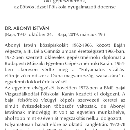
okl. gépészmérnök,
az Eötvös József Főiskola nyugalmazott docense
DR. ABONYI ISTVÁN
(Baja, 1947. október 24. – Baja, 2019. március 19.)
Abonyi István középiskoláit 1962-1966. között Baján
végezte; a III. Béla Gimnáziumban érettségizett 1966-ban.
1972-ben szerzett okleveles gépészmérnöki diplomát a
Budapesti Műszaki Egyetem Gépészmérnöki Karán. 1984-
ben sikeresen védte meg a "Folyamatos vízállás-
előrejelző rendszer a Duna magyarországi szakaszára" c.
egyetemi doktori értekezését.
Az egyetem elvégzését követően 1972-ben a BME bajai
Vízgazdálkodási Főiskolai Karán kezdett el dolgozni. A
bajai felsőfokú vízügyi képzés szervezeti keretei az
elmúlt évtizedekben többször változtak, de Abonyi
Istvánnak mindvégig itt volt az egyetlen munkahelye,
ahol több mint 40 éven át megszakítás nélkül dolgozott.
Folyamatosan haladt előre az oktatói ranglétrán: 1972-78