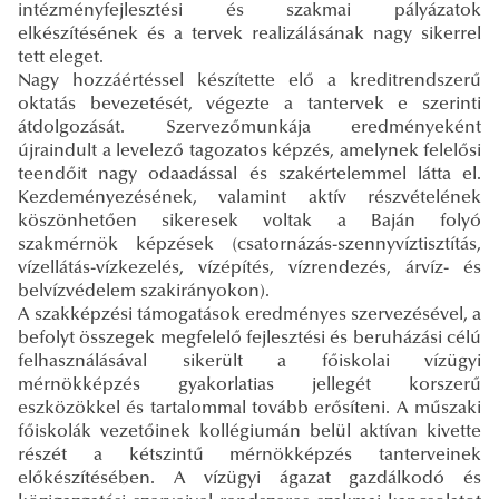
intézményfejlesztési és szakmai pályázatok
elkészítésének és a tervek realizálásának nagy sikerrel
tett eleget.
Nagy hozzáértéssel készítette elő a kreditrendszerű
oktatás bevezetését, végezte a tantervek e szerinti
átdolgozását. Szervezőmunkája eredményeként
újraindult a levelező tagozatos képzés, amelynek felelősi
teendőit nagy odaadással és szakértelemmel látta el.
Kezdeményezésének, valamint aktív részvételének
köszönhetően sikeresek voltak a Baján folyó
szakmérnök képzések (csatornázás-szennyvíztisztítás,
vízellátás-vízkezelés, vízépítés, vízrendezés, árvíz- és
belvízvédelem szakirányokon).
A szakképzési támogatások eredményes szervezésével, a
befolyt összegek megfelelő fejlesztési és beruházási célú
felhasználásával sikerült a főiskolai vízügyi
mérnökképzés gyakorlatias jellegét korszerű
eszközökkel és tartalommal tovább erősíteni. A műszaki
főiskolák vezetőinek kollégiumán belül aktívan kivette
részét a kétszintű mérnökképzés tanterveinek
előkészítésében. A vízügyi ágazat gazdálkodó és