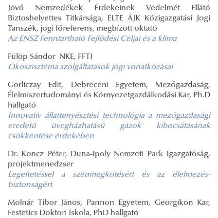
Jövő Nemzedékek Érdekeinek Védelmét Ellátó
Biztoshelyettes Titkársága, ELTE ÁJK Közigazgatási Jogi
Tanszék, jogi főreferens, megbízott oktató
Az ENSZ Fenntartható Fejlődési Céljai és a klíma
Fülöp Sándor NKE, FFTI
Ökoszisztéma szolgáltatások jogi vonatkozásai
Gorliczay Edit, Debreceni Egyetem, Mezőgazdaság,
Élelmiszertudományi és Környezetgazdálkodási Kar, Ph.D
hallgató
Innovatív állattenyésztési technológia a mezőgazdasági
eredetű üvegházhatású gázok
kibocsátásának
csökkentése érdekében
Dr. Koncz Péter, Duna-Ipoly Nemzeti Park Igazgatóság,
projektmenedzser
Legeltetéssel a szénmegkötésért és az élelmezés-
biztonságért
Molnár Tibor János, Pannon Egyetem, Georgikon Kar,
Festetics Doktori Iskola, PhD hallgató