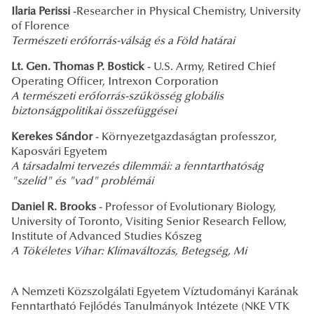
Ilaria Perissi
-Researcher in Physical Chemistry, University
of Florence
Természeti erőforrás-válság és a Föld határai
Lt. Gen. Thomas P. Bostick
- U.S. Army, Retired Chief
Operating Officer, Intrexon Corporation
A természeti erőforrás-szűkösség globális
biztonságpolitikai összefüggései
Kerekes Sándor
- Környezetgazdaságtan professzor,
Kaposvári Egyetem
A társadalmi tervezés dilemmái: a fenntarthatóság
"szelíd" és "vad" problémái
Daniel R. Brooks
- Professor of Evolutionary Biology,
University of Toronto, Visiting Senior Research Fellow,
Institute of Advanced Studies Kőszeg
A Tökéletes Vihar: Klímaváltozás, Betegség, Mi
A Nemzeti Közszolgálati Egyetem Víztudományi Karának
Fenntartható Fejlődés Tanulmányok Intézete (NKE VTK