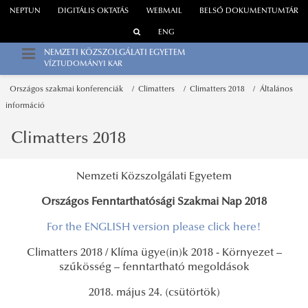
NEPTUN
DIGITÁLIS OKTATÁS
WEBMAIL
BELSŐ DOKUMENTUMTÁR
ENG
NEMZETI KÖZSZOLGÁLATI EGYETEM
VÍZTUDOMÁNYI KAR
Országos szakmai konferenciák
Climatters
Climatters 2018
Általános
információ
Climatters 2018
Nemzeti Közszolgálati Egyetem
Országos Fenntarthatósági Szakmai Nap 2018
For the ENGLISH version please click here!
Climatters 2018 / Klíma ügye(in)k 2018 - Környezet –
szűkösség – fenntartható megoldások
2018. május 24. (csütörtök)