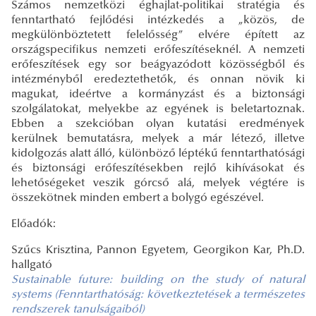
Számos nemzetközi éghajlat-politikai stratégia és
fenntartható fejlődési intézkedés a „közös, de
megkülönböztetett felelősség” elvére épített az
országspecifikus nemzeti erőfeszítéseknél. A nemzeti
erőfeszítések egy sor beágyazódott közösségből és
intézményből eredeztethetők, és onnan növik ki
magukat, ideértve a kormányzást és a biztonsági
szolgálatokat, melyekbe az egyének is beletartoznak.
Ebben a szekcióban olyan kutatási eredmények
kerülnek bemutatásra, melyek a már létező, illetve
kidolgozás alatt álló, különböző léptékű fenntarthatósági
és biztonsági erőfeszítésekben rejlő kihívásokat és
lehetőségeket veszik górcső alá, melyek végtére is
összekötnek minden embert a bolygó egészével.
Előadók:
Szűcs Krisztina, Pannon Egyetem, Georgikon Kar, Ph.D.
hallgató
Sustainable future: building on the study of natural
systems (Fenntarthatóság: következtetések a természetes
rendszerek tanulságaiból)