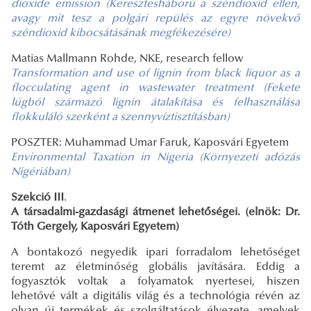
dioxide emission (Keresztesháború a széndioxid ellen,
avagy mit tesz a polgári repülés az egyre növekvő
széndioxid kibocsátásának megfékezésére)
Matias Mallmann Rohde, NKE, research fellow
Transformation and use of lignin from black liquor as a
flocculating agent in wastewater treatment (Fekete
lúgból származó lignin átalakítása és felhasználása
flokkuláló szerként a szennyvíztisztításban)
POSZTER: Muhammad Umar Faruk, Kaposvári Egyetem
Environmental Taxation in Nigeria (Környezeti adózás
Nigériában)
Szekció III
.
A társadalmi-gazdasági átmenet lehetőségei. (elnök: Dr.
Tóth Gergely, Kaposvári Egyetem)
A bontakozó negyedik ipari forradalom lehetőséget
teremt az életminőség globális javítására. Eddig a
fogyasztók voltak a folyamatok nyertesei, hiszen
lehetővé vált a digitális világ és a technológia révén az