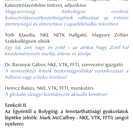
Katasztrófavédelmi Intézet, adjunktus
Magyarország hidrológiai eredetű
katasztrófaveszélyezettségének változásai az extrém
mennyiségű és intenzitású csapadékhullás tükrében
Tóth Klaudia, NKE NETK hallgató, Magyary Zoltán
Szakkollégium elnök
Egy fal, ami nagy és zöld – az afrikai Nagy Zöld Fal
kezdeményezés múltja, jelene és jövője
Dr. Baranyai Gábor, NKE, VTK, FFTI, szervezési igazgató
A nemzetközi folyók biztonságpolitikai vonatkozásai: a
háború vagy a béke forrásai?
Heincz Balázs, NKE, VTK, FFTI, munkatárs
A globális vízügyi kormányzás aktuális kérdései
Szekció II.
Az Egyéntől a Bolygóig: a fenntarthatósági gyakorlatok
léptéke (elnök: Mark McCaffrey - NKE, VTK, FFTI) (angol
nyelven)