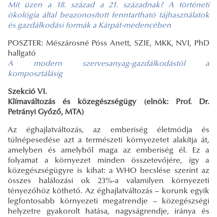
Mit üzen a 18. század a 21. századnak? A történeti
ökológia által beazonosított fenntartható tájhasználatok
és gazdálkodási formák a Kárpát-medencében
POSZTER: Mészárosné Póss Anett, SZIE, MKK, NVI, PhD
hallgató
A modern szervesanyag-gazdálkodástól a
komposztálásig
Szekció VI.
Klímaváltozás és közegészségügy (elnök: Prof. Dr.
Petrányi Győző, MTA)
Az éghajlatváltozás, az emberiség életmódja és
túlnépesedése azt a természeti környezetet alakítja át,
amelyben és amelyből maga az emberiség él. Ez a
folyamat a környezet minden összetevőjére, így a
közegészségügyre is kihat: a WHO becslése szerint az
összes halálozási ok 23%-a valamilyen környezeti
tényezőhöz köthető. Az éghajlatváltozás – korunk egyik
legfontosabb környezeti megatrendje – közegészségi
helyzetre gyakorolt hatása, nagyságrendje, iránya és