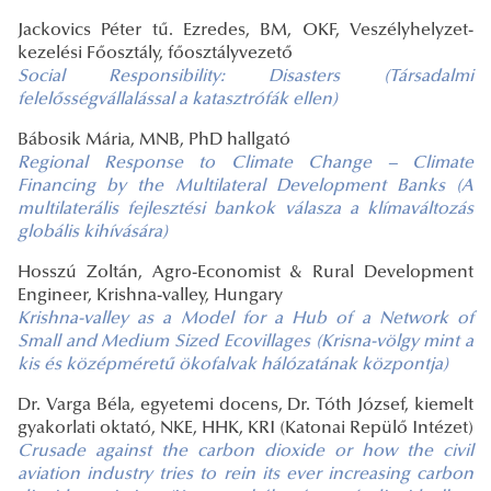
Jackovics Péter tű. Ezredes, BM, OKF, Veszélyhelyzet-
kezelési Főosztály, főosztályvezető
Social Responsibility: Disasters (Társadalmi
felelősségvállalással a katasztrófák ellen)
Bábosik Mária, MNB, PhD hallgató
Regional Response to Climate Change – Climate
Financing by the Multilateral Development Banks (A
multilaterális fejlesztési bankok válasza a klímaváltozás
globális kihívására)
Hosszú Zoltán, Agro-Economist & Rural Development
Engineer, Krishna-valley, Hungary
Krishna-valley as a Model for a Hub of a Network of
Small and Medium Sized Ecovillages (Krisna-völgy mint a
kis és középméretű ökofalvak hálózatának központja)
Dr. Varga Béla, egyetemi docens, Dr. Tóth József, kiemelt
gyakorlati oktató, NKE, HHK, KRI (Katonai Repülő Intézet)
Crusade against the carbon dioxide or how the civil
aviation industry tries to rein its ever increasing carbon