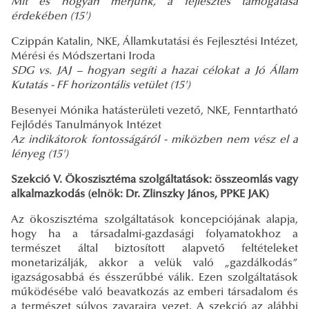
Mit és hogyan mérjünk, a fejlesztés támogatása
érdekében (15')
Czippán Katalin, NKE, Államkutatási és Fejlesztési Intézet,
Mérési és Módszertani Iroda
SDG vs. JAJ – hogyan segíti a hazai célokat a Jó Állam
Kutatás - FF horizontális vetület (15')
Besenyei Mónika hatásterületi vezető, NKE, Fenntartható
Fejlődés Tanulmányok Intézet
Az indikátorok fontosságáról - miközben nem vész el a
lényeg (15')
Szekció V. Ökoszisztéma szolgáltatások: összeomlás vagy
alkalmazkodás (elnök: Dr. Zlinszky János, PPKE JAK)
Az ökoszisztéma szolgáltatások koncepciójának alapja,
hogy ha a társadalmi-gazdasági folyamatokhoz a
természet által biztosított alapvető feltételeket
monetarizálják, akkor a velük való „gazdálkodás”
igazságosabbá és ésszerűbbé válik. Ezen szolgáltatások
működésébe való beavatkozás az emberi társadalom és
a természet súlyos zavaraira vezet. A szekció az alábbi