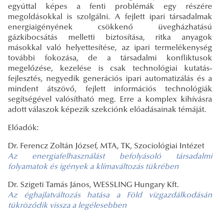
egyúttal képes a fenti problémák egy részére
megoldásokkal is szolgálni. A fejlett ipari társadalmak
energiaigényének csökkenő üvegházhatású
gázkibocsátás melletti biztosítása, ritka anyagok
másokkal való helyettesítése, az ipari termelékenység
további fokozása, de a társadalmi konfliktusok
megelőzése, kezelése is csak technológiai kutatás-
fejlesztés, negyedik generációs ipari automatizálás és a
mindent átszövő, fejlett információs technológiák
segítségével valósítható meg. Erre a komplex kihívásra
adott válaszok képezik szekciónk előadásainak témáját.
Előadók:
Dr. Ferencz Zoltán József, MTA, TK, Szociológiai Intézet
Az energiafelhasználást befolyásoló társadalmi
folyamatok és igények a klímaváltozás
tükrében
Dr. Szigeti Tamás János, WESSLING Hungary Kft.
Az éghajlatváltozás hatása a Föld vízgazdálkodásán
tükröződik vissza a legélesebben