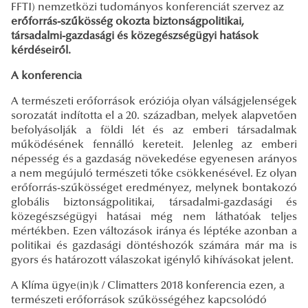
FFTI) nemzetközi tudományos konferenciát szervez az
erőforrás-szűkösség okozta biztonságpolitikai,
társadalmi-gazdasági és közegészségügyi hatások
kérdéseiről.
A konferencia
A természeti erőforrások eróziója olyan válságjelenségek
sorozatát indította el a 20. században, melyek alapvetően
befolyásolják a földi lét és az emberi társadalmak
működésének fennálló kereteit. Jelenleg az emberi
népesség és a gazdaság növekedése egyenesen arányos
a nem megújuló természeti tőke csökkenésével. Ez olyan
erőforrás-szűkösséget eredményez, melynek bontakozó
globális biztonságpolitikai, társadalmi-gazdasági és
közegészségügyi hatásai még nem láthatóak teljes
mértékben. Ezen változások iránya és léptéke azonban a
politikai és gazdasági döntéshozók számára már ma is
gyors és határozott válaszokat igénylő kihívásokat jelent.
A Klíma ügye(in)k / Climatters 2018 konferencia ezen, a
természeti erőforrások szűkösségéhez kapcsolódó