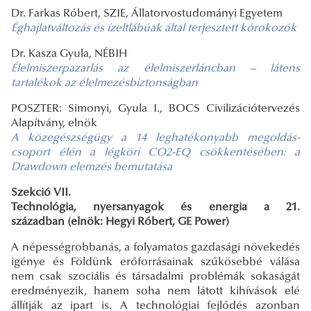
Dr. Farkas Róbert, SZIE, Állatorvostudományi Egyetem
Éghajlatváltozás és ízeltlábúak által terjesztett kórokozók
Dr. Kasza Gyula, NÉBIH
Élelmiszerpazarlás az élelmiszerláncban – látens
tartalékok az élelmezésbiztonságban
POSZTER: Simonyi, Gyula I., BOCS Civilizációtervezés
Alapítvány, elnök
A közegészségügy a 14 leghatékonyabb megoldás-
csoport élén a légköri CO2-EQ
csökkentésében: a
Drawdown elemzés bemutatása
Szekció VII.
Technológia, nyersanyagok és energia a 21.
században (elnök: Hegyi Róbert, GE Power)
A népességrobbanás, a folyamatos gazdasági növekedés
igénye és Földünk erőforrásainak szűkösebbé válása
nem csak szociális és társadalmi problémák sokaságát
eredményezik, hanem soha nem látott kihívások elé
állítják az ipart is. A technológiai fejlődés azonban