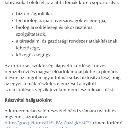
kihívásokat öleli fel az alábbi témák köré csoportosítva:
biztonságpolitika,
technológia, ipari nyersanyagok és energia,
biológiai sokféleség és ökoszisztéma
szolgáltatások,
a társadalmi és gazdasági rendszer átalakításának
lehetősége,
közegészségügy.
Az erőforrás-szűkösség alapvető kérdéseit neves
nemzetközi és magyar előadók mutatják be (a plenáris
ülésen az angol-magyar tolmácsolás biztosítva lesz), míg
az egyes témák részletes elemzését a nyitott
szekcióülések végzik (ezeken nem lesz tolmácsolás).
Részvétel hallgatóként
A konferencián való részvétel bárki számára nyitott és
ingyenes, azonban a
https://goo.gl/forms/Tk9aPAvZnMgkY8C23
címen történő