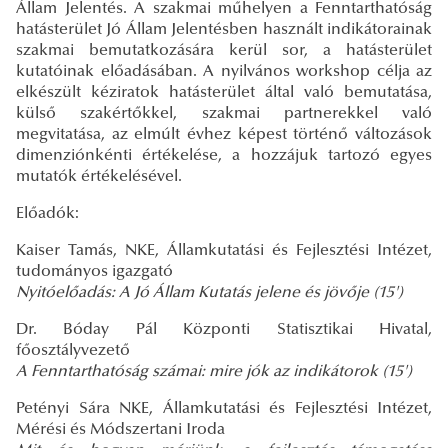
Állam Jelentés. A szakmai műhelyen a Fenntarthatóság
hatásterület Jó Állam Jelentésben használt indikátorainak
szakmai bemutatkozására kerül sor, a hatásterület
kutatóinak előadásában. A nyilvános workshop célja az
elkészült kéziratok hatásterület által való bemutatása,
külső szakértőkkel, szakmai partnerekkel való
megvitatása, az elmúlt évhez képest történő változások
dimenziónkénti értékelése, a hozzájuk tartozó egyes
mutatók értékelésével.
Előadók:
Kaiser Tamás, NKE, Államkutatási és Fejlesztési Intézet,
tudományos igazgató
Nyitóelőadás: A Jó Állam Kutatás jelene és jövője (15')
Dr. Bóday Pál Központi Statisztikai Hivatal,
főosztályvezető
A Fenntarthatóság számai: mire jók az indikátorok (15')
Petényi Sára NKE, Államkutatási és Fejlesztési Intézet,
Mérési és Módszertani Iroda