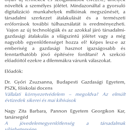
olyan új termékek és szolgáltatások élvezete, amelyek
növelték a személyes jólétet. Mindazonáltal a gyorsuló
digitalizáció munkahelyek millióinak megszűnését, a
társadalmi szerkezet átalakulását és a természeti
erőforrások további túlhasználatát is eredményezheti.
Vajon az új technológiák és az azokkal járó társadalmi-
gazdasági átalakulás a világszintű jólétet vagy a még
nagyobb egyenlőtlenséget hozza el? Képes lesz-e az
emberiség a gazdasági hasznot igazságosabb és
fenntarthatóbb jövő építésére fordítani? A szekció
előadóitól ezekre a dilemmákra várunk válaszokat.
Előadók:
Dr. Győri Zsuzsanna, Budapesti Gazdasági Egyetem,
PSZK, főiskolai docens
Vállalati környezetvédelem – megoldva? Az elmúlt
évtizedek sikerei és mai kihívások
Nagy Zita Barbara, Pannon Egyetem Georgikon Kar,
tanársegéd
A jövedelemegyenlőtlenség a társadalmak
világbetegsége