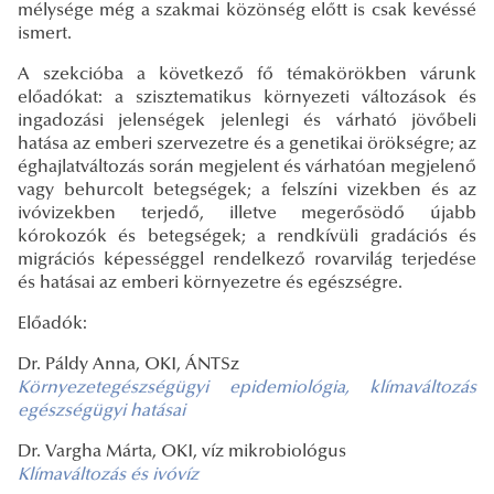
mélysége még a szakmai közönség előtt is csak kevéssé
ismert.
A szekcióba a következő fő témakörökben várunk
előadókat: a szisztematikus környezeti változások és
ingadozási jelenségek jelenlegi és várható jövőbeli
hatása az emberi szervezetre és a genetikai örökségre; az
éghajlatváltozás során megjelent és várhatóan megjelenő
vagy behurcolt betegségek; a felszíni vizekben és az
ivóvizekben terjedő, illetve megerősödő újabb
kórokozók és betegségek; a rendkívüli gradációs és
migrációs képességgel rendelkező rovarvilág terjedése
és hatásai az emberi környezetre és egészségre.
Előadók:
Dr. Páldy Anna, OKI, ÁNTSz
Környezetegészségügyi epidemiológia, klímaváltozás
egészségügyi hatásai
Dr. Vargha Márta, OKI, víz mikrobiológus
Klímaváltozás és ivóvíz