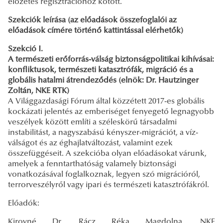
előzetes regisztrációhoz kötött.
Szekciók leírása (az előadások összefoglalói az
előadások címére történő kattintással elérhetők)
Szekció I.
A természeti erőforrás-válság biztonságpolitikai kihívásai:
konfliktusok, természeti katasztrófák, migráció és a
globális hatalmi átrendeződés (elnök: Dr. Hautzinger
Zoltán, NKE RTK)
A Világgazdasági Fórum által közzétett 2017-es globális
kockázati jelentés az emberiséget fenyegető legnagyobb
veszélyek között említi a széleskörű társadalmi
instabilitást, a nagyszabású kényszer-migrációt, a víz-
válságot és az éghajlatváltozást, valamint ezek
összefüggéseit. A szekcióba olyan előadásokat várunk,
amelyek a fenntarthatóság valamely biztonsági
vonatkozásával foglalkoznak, legyen szó migrációról,
terrorveszélyről vagy ipari és természeti katasztrófákról.
Előadók:
Kirovné Dr. Rácz Réka Magdolna, NKE