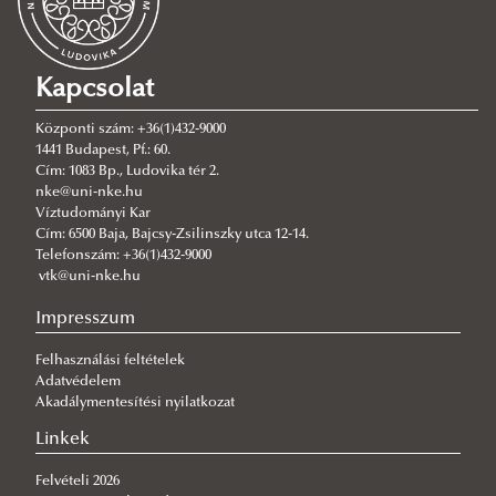
EFOP-3.6.1-16-2016-00025
Rendezvények
A projekt bemutatása
TÉT_15_IL-1-2016-00013
Tankönyvek, publikációk
A projekt bemutatása
Kapcsolat
HUSRB/1602/12/0014 SWeM-PaL
Online megjelenések
Tankönyvek, publikációk, módszertanok
Központi szám: +36(1)432-9000
InterFloodCourse 04_ECVII_PA05
Online megjelenések
1441 Budapest, Pf.: 60.
Cím: 1083 Bp., Ludovika tér 2.
AquaNES -H2020-WATER-2014-2015
nke@uni-nke.hu
RRF-4.2.1-23-2023-00001
Víztudományi Kar
Cím: 6500 Baja, Bajcsy-Zsilinszky utca 12-14.
DANURELY-WS
Telefonszám: +36(1)432-9000
vtk@uni-nke.hu
PANNONIAN.GW
MInimizing CROssborder water contamination of
Impresszum
microPLASTICS
Felhasználási feltételek
Adatvédelem
LIFE LOGOS 4 WATERS (LIFE20 CCA/HU/1604) project
Akadálymentesítési nyilatkozat
Linkek
Felvételi 2026