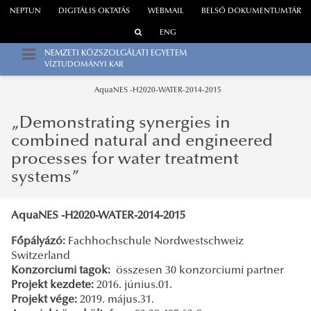
NEPTUN
DIGITÁLIS OKTATÁS
WEBMAIL
BELSŐ DOKUMENTUMTÁR
ENG
NEMZETI KÖZSZOLGÁLATI EGYETEM
VÍZTUDOMÁNYI KAR
AquaNES -H2020-WATER-2014-2015
„Demonstrating synergies in
combined natural and engineered
processes for water treatment
systems”
AquaNES -H2020-WATER-2014-2015
Főpályázó:
Fachhochschule Nordwestschweiz
Switzerland
Konzorciumi tagok:
összesen 30 konzorciumi partner
Projekt kezdete:
2016. június.01.
Projekt vége:
2019. május.31.