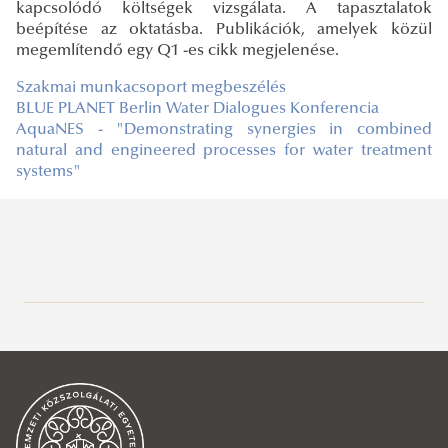
kapcsolódó költségek vizsgálata. A tapasztalatok
beépítése az oktatásba. Publikációk, amelyek közül
megemlítendő egy Q1 -es cikk megjelenése.
Szakmai munkacsoport megbeszélés
BLUE PLANET Berlin Water Dialogues Konferencia
AquaNES - "Demonstrating synergies in combined
natural and engineered processes for water treatment
systems"
Víztudományi és Vízbiztonsági Nemzeti Labor (RRF-2.3.1-
21-2022-00008)
Restore4Life
Projekt bemutatása
KEHOP-2.1.7-19-2019-00018
Online megjelenések
EFOP-3.4.3-16-2016-00003
A projekt bemutatása