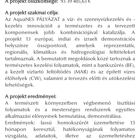
A projekt összköltsége:
93 39 405,63 €
A projekt szakmai célja:
Az AquaNES PÁLYÁZAT a víz- és szennyvízkezelés és -
kezelés innovációit a természetes és a tervezett
komponensek jobb kombinációjával katalizálja. A
projekt 13 európai, indiai és izraeli demonstrációs
helyszínre összpontosít, amelyek reprezentatív,
regionális, klimatikus és hidrogeológiai feltételeket
tartalmaznak. A bemutatott megoldások közé tartoznak a
természetes kezelési folyamatok, mint a bankszűrés (BF),
a kezelt víztartó feltöltődés (MAR) és az épített vizes
élőhelyek (CW), valamint a tervezés előtti és utókezelési
lehetőségek.
A projekt eredményei:
A természeti környezetben végbemenő tisztítási
folyamatok és a mesterséges rendszerek együttes
alkalmazási előnyeinek bemutatása, demonstrálása.
Eredmények: lassú homokszűrőt üzemeltetése 13
hónapon keresztül, hatékonyságának folyamatos
vizsgálata, adataitok, illetve az üzemeltetéshez