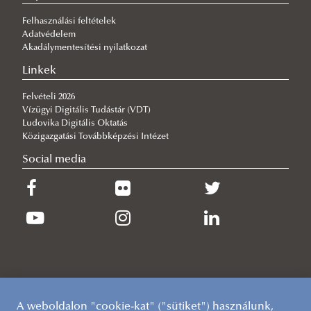
DANURELY-WS
Felhasználási feltételek
Adatvédelem
PANNONIAN.GW
Akadálymentesítési nyilatkozat
MInimizing CROssborder water contamination of
Linkek
microPLASTICS
Felvételi 2026
LIFE LOGOS 4 WATERS (LIFE20 CCA/HU/1604) project
Vízügyi Digitális Tudástár (VDT)
Ludovika Digitális Oktatás
Közigazgatási Továbbképzési Intézet
Social media
A weboldalon "cookie-kat" ("sütiket") használunk,