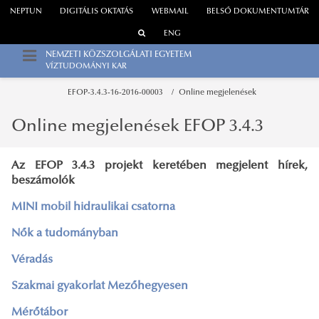
NEPTUN
DIGITÁLIS OKTATÁS
WEBMAIL
BELSŐ DOKUMENTUMTÁR
ENG
NEMZETI KÖZSZOLGÁLATI EGYETEM
VÍZTUDOMÁNYI KAR
EFOP-3.4.3-16-2016-00003
Online megjelenések
Online megjelenések EFOP 3.4.3
Az EFOP 3.4.3 projekt keretében megjelent hírek,
beszámolók
MINI mobil hidraulikai csatorna
Nők a tudományban
Véradás
Szakmai gyakorlat Mezőhegyesen
Mérőtábor