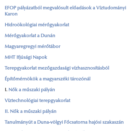
EFOP pályázatból megvalósult előadások a Víztudományi
Karon
Hidroökológiai mérőgyakorlat
Mérőgyakorlat a Dunán
Magyaregregyi mérőtábor
MHT Ifjúsági Napok
Terepgyakorlat mezőgazdasági vízhasznosításból
Építőmérnökök a magyarszéki tározónál
I.
Nők a műszaki pályán
Víztechnológiai terepgyakorlat
II. Nők a műszaki pályán
Tanulmányút a Duna-völgyi Főcsatorna hajósi szakaszán