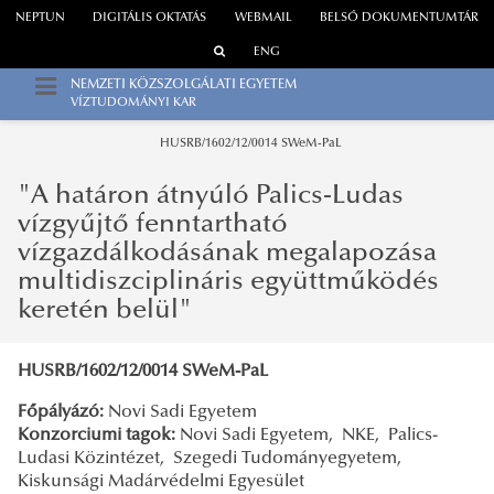
NEPTUN
DIGITÁLIS OKTATÁS
WEBMAIL
BELSŐ DOKUMENTUMTÁR
ENG
NEMZETI KÖZSZOLGÁLATI EGYETEM
VÍZTUDOMÁNYI KAR
HUSRB/1602/12/0014 SWeM-PaL
"A határon átnyúló Palics-Ludas
vízgyűjtő fenntartható
vízgazdálkodásának megalapozása
multidiszciplináris együttműködés
keretén belül"
HUSRB/1602/12/0014 SWeM-PaL
Főpályázó:
Novi Sadi Egyetem
Konzorciumi tagok:
Novi Sadi Egyetem, NKE, Palics-
Ludasi Közintézet, Szegedi Tudományegyetem,
Kiskunsági Madárvédelmi Egyesület