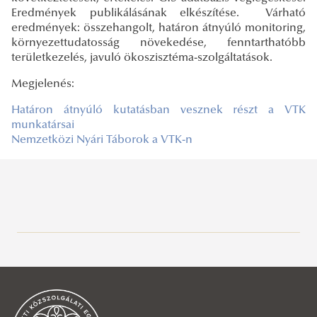
Eredmények publikálásának elkészítése. Várható
eredmények: összehangolt, határon átnyúló monitoring,
környezettudatosság növekedése, fenntarthatóbb
területkezelés, javuló ökoszisztéma-szolgáltatások.
Megjelenés:
Határon átnyúló kutatásban vesznek részt a VTK
munkatársai
Nemzetközi Nyári Táborok a VTK-n
Víztudományi és Vízbiztonsági Nemzeti Labor (RRF-2.3.1-
21-2022-00008)
Restore4Life
Projekt bemutatása
KEHOP-2.1.7-19-2019-00018
Online megjelenések