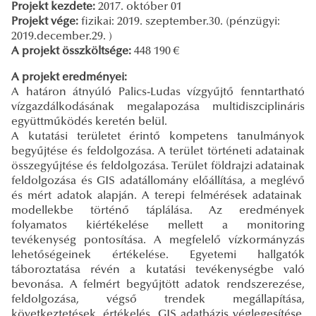
Projekt kezdete:
2017. október 01
Projekt vége:
fizikai: 2019. szeptember.30. (pénzügyi:
2019.december.29. )
A projekt összköltsége:
448 190 €
A projekt eredményei:
A határon átnyúló Palics-Ludas vízgyűjtő fenntartható
vízgazdálkodásának megalapozása multidiszciplináris
együttműködés keretén belül.
A kutatási területet érintő kompetens tanulmányok
begyűjtése és feldolgozása. A terület történeti adatainak
összegyűjtése és feldolgozása. Terület földrajzi adatainak
feldolgozása és GIS adatállomány előállítása, a meglévő
és mért adatok alapján. A terepi felmérések adatainak
modellekbe történő táplálása. Az eredmények
folyamatos kiértékelése mellett a monitoring
tevékenység pontosítása. A megfelelő vízkormányzás
lehetőségeinek értékelése. Egyetemi hallgatók
táboroztatása révén a kutatási tevékenységbe való
bevonása. A felmért begyűjtött adatok rendszerezése,
feldolgozása, végső trendek megállapítása,
következtetések, értékelés. GIS adatbázis véglegesítése.