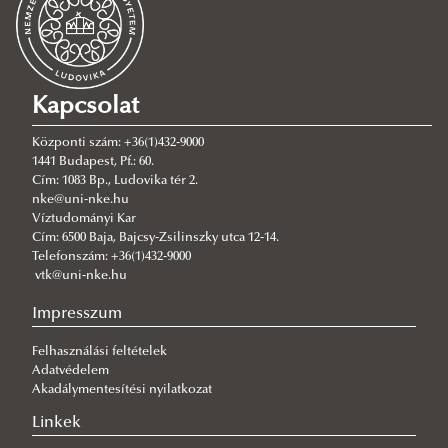
EFOP-3.4.3-16-2016-00003
A projekt bemutatása
EFOP-3.6.1-16-2016-00025
Rendezvények
A projekt bemutatása
TÉT_15_IL-1-2016-00013
Tankönyvek, publikációk
A projekt bemutatása
Kapcsolat
HUSRB/1602/12/0014 SWeM-PaL
Online megjelenések
Tankönyvek, publikációk, módszertanok
Központi szám: +36(1)432-9000
InterFloodCourse 04_ECVII_PA05
Online megjelenések
1441 Budapest, Pf.: 60.
Cím: 1083 Bp., Ludovika tér 2.
AquaNES -H2020-WATER-2014-2015
nke@uni-nke.hu
RRF-4.2.1-23-2023-00001
Víztudományi Kar
Cím: 6500 Baja, Bajcsy-Zsilinszky utca 12-14.
DANURELY-WS
Telefonszám: +36(1)432-9000
vtk@uni-nke.hu
PANNONIAN.GW
MInimizing CROssborder water contamination of
Impresszum
microPLASTICS
Felhasználási feltételek
Adatvédelem
LIFE LOGOS 4 WATERS (LIFE20 CCA/HU/1604) project
Akadálymentesítési nyilatkozat
Linkek