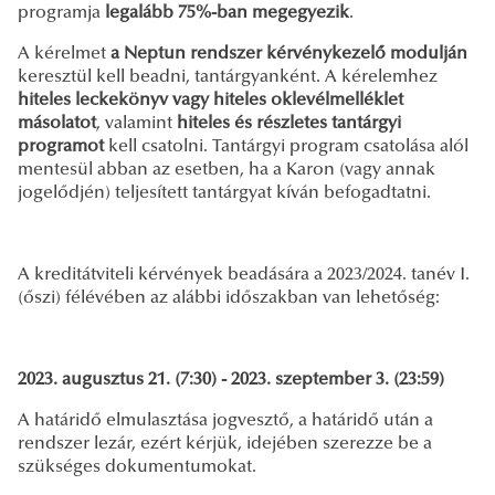
programja
legalább 75%-ban megegyezik
.
A kérelmet
a Neptun rendszer kérvénykezelő modulján
keresztül kell beadni, tantárgyanként. A kérelemhez
hiteles leckekönyv
vagy hiteles oklevélmelléklet
másolatot
, valamint
hiteles és részletes tantárgyi
programot
kell csatolni. Tantárgyi program csatolása alól
mentesül abban az esetben, ha a Karon (vagy annak
jogelődjén) teljesített tantárgyat kíván befogadtatni.
A kreditátviteli kérvények beadására a 2023/2024. tanév I.
(őszi) félévében az alábbi időszakban van lehetőség:
2023. augusztus 21. (7:30) - 2023. szeptember 3. (23:59)
A határidő elmulasztása jogvesztő, a határidő után a
rendszer lezár, ezért kérjük, idejében szerezze be a
szükséges dokumentumokat.