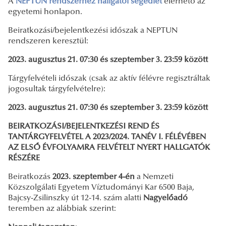
A
N
EPTUN rendszerhez hallgatói segédlet
elérhető az
egyetemi honlapon.
Beiratkozási/bejelentkezési időszak a NEPTUN
rendszeren keresztül:
2023. augusztus 21.
07:30 és szeptember 3. 23:59 között
Tárgyfelvételi időszak (csak az aktív félévre regisztráltak
jogosultak tárgyfelvételre):
2023. augusztus 21.
07:30 és szeptember 3. 23:59 között
BEIRATKOZÁSI/BEJELENTKEZÉSI REND ÉS
TANTÁRGYFELVÉTEL A 2023/2024. TANÉV I. FÉLÉVÉBEN
AZ ELSŐ ÉVFOLYAMRA FELVÉTELT NYERT HALLGATÓK
RÉSZÉRE
Beiratkozás
2023. szeptember 4-én
a Nemzeti
Közszolgálati Egyetem Víztudományi Kar 6500 Baja,
Bajcsy-Zsilinszky út 12-14. szám alatti
Nagyelőadó
teremben az alábbiak szerint: