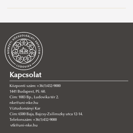
Rektori tájékoztatók, intézkedések, utasítások
Dékáni tájékoztatók, intézkedések, utasítások
Rektori utasítások
Campus térkép
Dékáni tájékoztatók
Egyéb tájékoztatók
Dékáni intézkedések
Tanulmányi Osztály
Dékáni utasítások
Tanulmányi ügyek
Ügyfélfogadás
Elérhetőségek
Gólyáknak
Kapcsolat
Hallgatói szótár
2026. Gólyatábor
Központi szám: +36(1)432-9000
Tanulmányi ügyeket érintő kérdések-válaszok
Beiratkozási információk
1441 Budapest, Pf.: 60.
Cím: 1083 Bp., Ludovika tér 2.
Új neptun felhasználói segédlet
Vízügyi ösztöndíj
nke@uni-nke.hu
Tanév rendje
Víztudományi Kar
Cím: 6500 Baja, Bajcsy-Zsilinszky utca 12-14.
Féléves tájékoztatók
2026/2027. tanév kari naptári terv
Telefonszám: +36(1)432-9000
vtk@uni-nke.hu
2025/2026. tanév kari naptári terv
Tájékoztató a 2025/2026. tanév tavaszi félévre