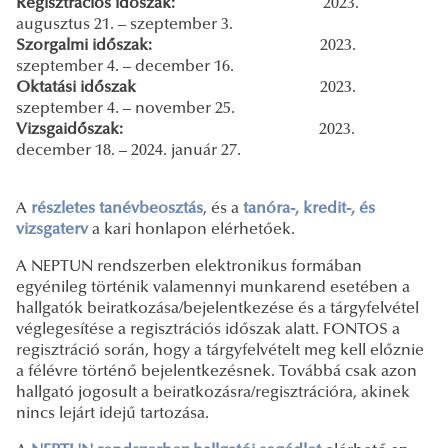
Regisztrációs
időszak
:
2023.
augusztus 21. – szeptember 3.
Szorgalmi időszak:
2023.
szeptember 4. – december 16.
Oktatási időszak
2023.
szeptember 4. – november 25.
Vizsgaidőszak
:
2023.
december 18. – 2024. január 27.
A
részletes tanévbeosztás
, és a
tanóra-, kredit-, és
vizsgaterv
a kari honlapon elérhetőek.
A NEPTUN rendszerben elektronikus formában
egyénileg történik valamennyi munkarend esetében a
hallgatók beiratkozása/bejelentkezése és a tárgyfelvétel
véglegesítése a regisztrációs időszak alatt. FONTOS a
regisztráció során, hogy a tárgyfelvételt meg kell előznie
a félévre történő bejelentkezésnek. Továbbá csak azon
hallgató jogosult a beiratkozásra/regisztrációra, akinek
nincs lejárt idejű tartozása.