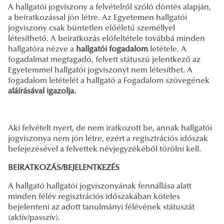
A hallgatói jogviszony a felvételről szóló döntés alapján,
a beiratkozással jön létre. Az Egyetemen hallgatói
jogviszony csak büntetlen előéletű személlyel
létesíthető. A beiratkozás előfeltétele továbbá minden
hallgatóra nézve a
hallgatói fogadalom
letétele. A
fogadalmat megtagadó, felvett státuszú jelentkező az
Egyetemmel hallgatói jogviszonyt nem létesíthet. A
fogadalom letételét a hallgató a Fogadalom szövegének
aláírásával igazolja.
Aki felvételt nyert, de nem iratkozott be, annak hallgatói
jogviszonya nem jön létre, ezért a regisztrációs időszak
befejezésével a felvettek névjegyzékéből törölni kell.
BEIRATKOZÁS/BEJELENTKEZÉS
A hallgató hallgatói jogviszonyának fennállása alatt
minden félév regisztrációs időszakában köteles
bejelenteni az adott tanulmányi félévének státuszát
(aktív/passzív).