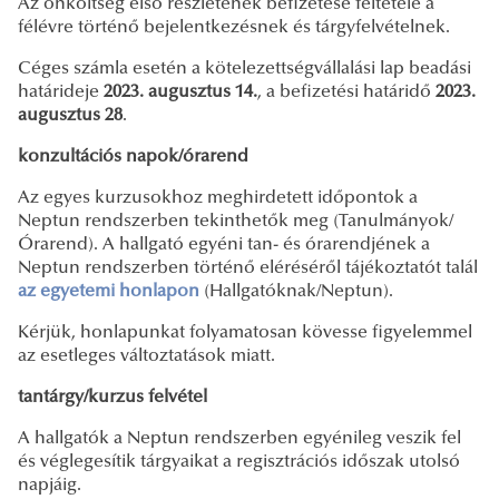
Az önköltség első részletének befizetése feltétele a
félévre történő bejelentkezésnek és tárgyfelvételnek.
Céges számla esetén a kötelezettségvállalási lap beadási
határideje
2023.
augusztus 14.
, a befizetési határidő
2023.
augusztus 28
.
konzultációs napok/órarend
Az egyes kurzusokhoz meghirdetett időpontok a
Neptun rendszerben tekinthetők meg (Tanulmányok/
Órarend). A hallgató egyéni tan- és órarendjének a
Neptun rendszerben történő eléréséről tájékoztatót talál
az egyetemi honlapon
(Hallgatóknak/Neptun).
Kérjük, honlapunkat folyamatosan kövesse figyelemmel
az esetleges változtatások miatt.
tantárgy/kurzus felvétel
A hallgatók a Neptun rendszerben egyénileg veszik fel
és véglegesítik tárgyaikat a regisztrációs időszak utolsó
napjáig.