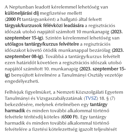
A Neptunban leadott kérelemmel lehetőség van
különeljárási díj
megfizetése mellett
(
2000 Ft
tantárgyanként) a hallgató által felvett
tárgyak/kurzusok félévközi leadására
a regisztrációs
időszak utolsó napjától számított 10 munkanapig
(2023.
szeptember 15-ig)
. Szintén kérelemmel lehetőség van
utólagos tantárgy/kurzus felvételre
a regisztrációs
időszakot követő ötödik munkanappal bezárólag
(2023.
szeptember 08-ig)
. Továbbá a tantárgy/kurzus felvételt
ezen határidőt követően a regisztrációs időszak utolsó
napjától számított 10. munkanapig
(2023. szeptember 15-
ig)
benyújtott kérelmére a Tanulmányi Osztály vezetője
engedélyezheti.
Felhívjuk figyelmüket, a Nemzeti Közszolgálati Egyetem
Tanulmányi és Vizsgaszabályzatának (
TVSZ
) 18. § (7)
bekezdésére, melynek értelmében egy
tantárgy
harmadik
és minden további alkalommal történő
felvétele térítésdíj köteles (
6500 Ft
). Egy tantárgy
harmadik és minden további alkalommal történő
felvételére a fizetési kötelezettség igazolt teljesítését