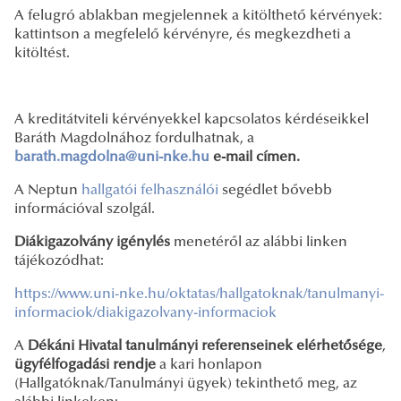
A felugró ablakban megjelennek a kitölthető kérvények:
kattintson a megfelelő kérvényre, és megkezdheti a
kitöltést.
A kreditátviteli kérvényekkel kapcsolatos kérdéseikkel
Baráth Magdolnához fordulhatnak, a
barath.magdolna@uni-nke.hu
e-mail címen.
A Neptun
hallgatói
felhasználói
segédlet bővebb
információval szolgál.
Diákigazolvány igénylés
menetéről az alábbi linken
tájékozódhat:
https://www.uni-nke.hu/oktatas/hallgatoknak/tanulmanyi-
informaciok/diakigazolvany-informaciok
A
Dékáni Hivatal tanulmányi referenseinek elérhetősége
,
ügyfélfogadási rendje
a kari honlapon
(Hallgatóknak/Tanulmányi ügyek) tekinthető meg, az