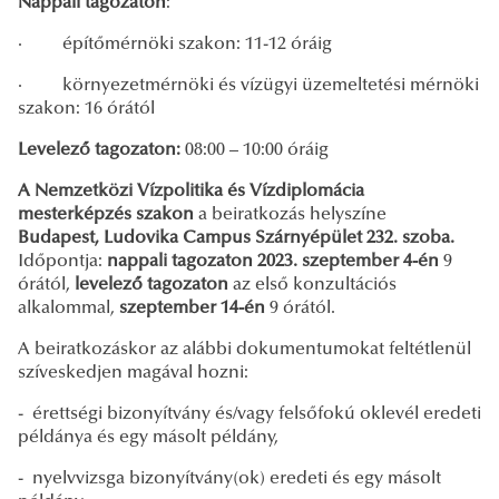
Nappali tagozaton
:
· építőmérnöki szakon: 11-12 óráig
· környezetmérnöki és vízügyi üzemeltetési mérnöki
szakon: 16 órától
Levelező tagozaton:
08:00 – 10:00 óráig
A Nemzetközi Vízpolitika és Vízdiplomácia
mesterképzés szakon
a beiratkozás helyszíne
Budapest, Ludovika Campus Szárnyépület 232. szoba.
Időpontja:
nappali tagozaton 2023. szeptember 4-én
9
órától,
levelező tagozaton
az első konzultációs
alkalommal,
szeptember 14-én
9 órától.
A beiratkozáskor az alábbi dokumentumokat feltétlenül
szíveskedjen magával hozni:
- érettségi bizonyítvány és/vagy felsőfokú oklevél eredeti
példánya és egy másolt példány,
- nyelvvizsga bizonyítvány(ok) eredeti és egy másolt