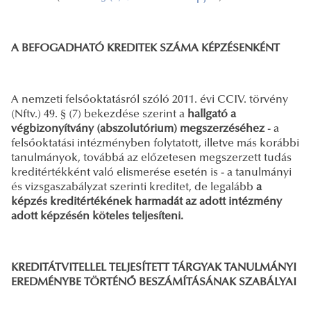
A BEFOGADHATÓ KREDITEK SZÁMA KÉPZÉSENKÉNT
A nemzeti felsőoktatásról szóló 2011. évi CCIV. törvény
(Nftv.) 49. § (7) bekezdése szerint a
hallgató a
végbizonyítvány (abszolutórium) megszerzéséhez
- a
felsőoktatási
intézményben folytatott, illetve más korábbi
tanulmányok, továbbá az előzetesen megszerzett tudás
kreditértékként való elismerése esetén is - a tanulmányi
és vizsgaszabályzat szerinti kreditet, de legalább
a
képzés kreditértékének harmadát az adott intézmény
adott képzésén köteles teljesíteni.
KREDITÁTVITELLEL TELJESÍTETT TÁRGYAK TANULMÁNYI
EREDMÉNYBE TÖRTÉNŐ BESZÁMÍTÁSÁNAK SZABÁLYAI