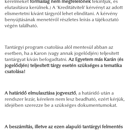
kérelmeket
formailag nem megfelelőnek
tekintjük, és
elutasításra kerülnek.) A ’Kreditátviteli’ kérvényt az adott
elismertetni kívánt tárgyról lehet elindítani. A kérvény
benyújtásának menetéről részletes leírás a tájékoztató
végén található.
Tantárgyi program csatolása alól mentesül abban az
esetben, ha a Karon (vagy annak jogelődjén) teljesített
tantárgyat kíván befogadtatni.
Az Egyetem más Karán (és
jogelődjén) teljesített tárgy esetén szükséges a tematika
csatolása!
A határidő elmulasztása jogvesztő
, a határidő után a
rendszer lezár, kérelem nem lesz beadható, ezért kérjük,
idejében szerezze be a szükséges dokumentumokat.
A beszámítás, illetve az ezen alapuló tantárgyi felmentés