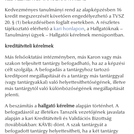
Kedvezményes tanulmányi rend az alapképzésben 16
kredit megszerzését követően engedélyezhető a TVSZ
20. § (1) bekezdésében foglalt esetekben. A részletes
tájékoztató elérhető a
kari honlapon
, a Hallgatóknak –
Tanulmányi ügyek – Hallgatói kérelmek menüpontban.
kreditátviteli kérelmek
Más felsőoktatási intézményben, más Karon vagy más
szakon teljesített tantárgy befogadható, ha az a képzési
célt szolgálja. A befogadás a tantárgyhoz tartozó
kreditpont megállapítását és a tantárgy más tantárggyal
(vagy tantárgyakkal) való helyettesíthetőségének, illetve
más tantárgytól való különbözőségének megállapítását
jelenti.
A beszámítás a
hallgató kérelme
alapján történhet. A
befogadásról az illetékes Tanszék vezetőjének javaslata
alapján a kari Kreditátviteli és Validációs Bizottság
(továbbiakban: KÁVB) dönt. A szak tantárgyát a
befogadott tantárgy helyettesítheti, ha a két tantárgy