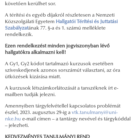
követően kerülhet sor.
A térítési és egyéb díjakról részletesen a Nemzeti
Közszolgálati Egyetem
Hallgatói Térítési és Juttatási
Szabályzat
ának 77. §-a és 1. számú melléklete
rendelkezik.
Ezen rendelkezést minden jogviszonyban lévő
hallgatókra alkalmazni kell!
A Gy1, Gy2 kódot tartalmazó kurzusok esetében
szíveskedjenek azonos sorszámút választani, az óra
ütközések kizárása miatt.
A kurzusok létszámkorlátozását a tanszéknek írt e-
mailben tudják jelezni.
Amennyiben tárgyfelvétellel kapcsolatos problémát
észlel, 2023. augusztus 29-ig a
vtk.tanulmanyi@uni-
nke.hu
e-mail címen – a tantárgy nevével és tárgykóddal
– jelezheti.
KEDVEZMÉNYES TANULMÁNYI REND