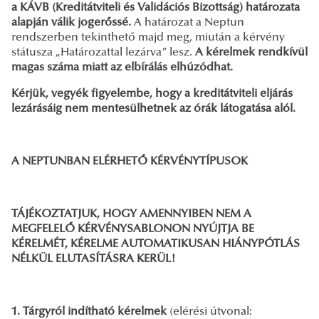
a KÁVB (Kreditátviteli és Validációs Bizottság) határozata
alapján válik jogerőssé.
A határozat a Neptun
rendszerben tekinthető majd meg, miután a kérvény
státusza „Határozattal lezárva” lesz.
A kérelmek rendkívül
magas száma miatt az elbírálás elhúzódhat.
Kérjük, vegyék figyelembe, hogy a kreditátviteli eljárás
lezárásáig nem mentesülhetnek az órák látogatása alól.
A NEPTUNBAN ELÉRHETŐ KÉRVÉNYTÍPUSOK
TÁJÉKOZTATJUK, HOGY AMENNYIBEN NEM A
MEGFELELŐ KÉRVÉNYSABLONON NYÚJTJA BE
KÉRELMÉT, KÉRELME AUTOMATIKUSAN HIÁNYPÓTLÁS
NÉLKÜL ELUTASÍTÁSRA KERÜL!
1. Tárgyról indítható kérelmek
(elérési útvonal: