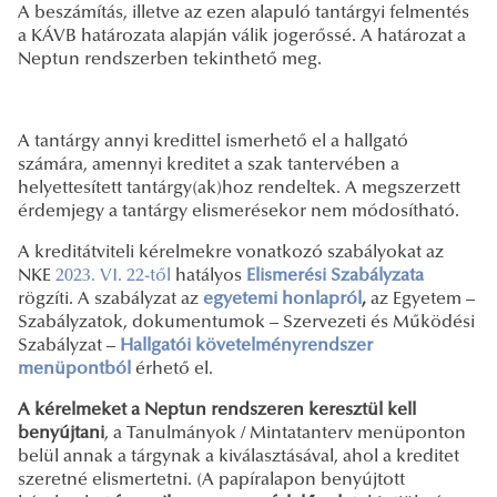
A beszámítás, illetve az ezen alapuló tantárgyi felmentés
a KÁVB határozata alapján válik jogerőssé. A határozat a
Neptun rendszerben tekinthető meg.
A tantárgy annyi kredittel ismerhető el a hallgató
számára, amennyi kreditet a szak tantervében a
helyettesített tantárgy(ak)hoz rendeltek. A megszerzett
érdemjegy a tantárgy elismerésekor nem módosítható.
A kreditátviteli kérelmekre vonatkozó szabályokat az
NKE
2023. VI. 22-től
hatályos
Elismerési Szabályzata
rögzíti. A szabályzat az
egyetemi honlapról
,
az
Egyetem –
Szabályzatok, dokumentumok – Szervezeti és Működési
Szabályzat –
Hallgatói követelményrendszer
menüpontból
érhető el.
A kérelmeket a Neptun rendszeren keresztül kell
benyújtani
, a Tanulmányok / Mintatanterv menüponton
belül annak a tárgynak a kiválasztásával, ahol a kreditet
szeretné elismertetni. (A papíralapon benyújtott