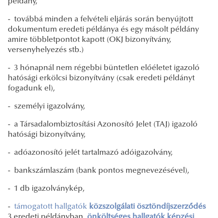
példány,
- továbbá minden a felvételi eljárás során benyújtott
dokumentum eredeti példánya és egy másolt példány
amire többletpontot kapott (OKJ bizonyítvány,
versenyhelyezés stb.)
- 3 hónapnál nem régebbi büntetlen előéletet igazoló
hatósági erkölcsi bizonyítvány (csak eredeti példányt
fogadunk el),
- személyi igazolvány,
- a Társadalombiztosítási Azonosító Jelet (TAJ) igazoló
hatósági bizonyítvány,
- adóazonosító jelét tartalmazó adóigazolvány,
- bankszámlaszám (bank pontos megnevezésével),
- 1 db igazolványkép,
-
támogatott hallgatók
közszolgálati ösztöndíjszerződés
3 eredeti példányban,
önköltséges hallgatók képzési