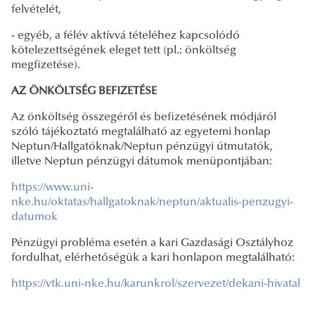
felvételét,
- egyéb, a félév aktívvá tételéhez kapcsolódó
kötelezettségének eleget tett (pl.: önköltség
megfizetése).
AZ ÖNKÖLTSÉG BEFIZETÉSE
Az önköltség összegéről és befizetésének módjáról
szóló tájékoztató megtalálható az egyetemi honlap
Neptun/Hallgatóknak/Neptun pénzügyi útmutatók,
illetve Neptun pénzügyi dátumok menüpontjában:
https://www.uni-
nke.hu/oktatas/hallgatoknak/neptun/aktualis-penzugyi-
datumok
Pénzügyi probléma esetén a kari Gazdasági Osztályhoz
fordulhat, elérhetőségük a kari honlapon megtalálható:
https://vtk.uni-nke.hu/karunkrol/szervezet/dekani-hivatal