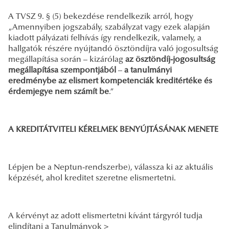
A TVSZ 9. § (5) bekezdése rendelkezik arról, hogy
„Amennyiben jogszabály, szabályzat vagy ezek alapján
kiadott pályázati felhívás így rendelkezik, valamely, a
hallgatók részére nyújtandó ösztöndíjra való jogosultság
megállapítása során – kizárólag
az ösztöndíj-jogosultság
megállapítása szempontjából
–
a tanulmányi
eredménybe az elismert kompetenciák kreditértéke és
érdemjegye nem számít be
.”
A KREDITÁTVITELI KÉRELMEK BENYÚJTÁSÁNAK MENETE
Lépjen be a Neptun-rendszerbe), válassza ki az aktuális
képzését, ahol kreditet szeretne elismertetni.
A kérvényt az adott elismertetni kívánt tárgyról tudja
elindítani a Tanulmányok >