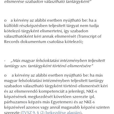
elismerése szabadon választható tantárgyként”
o a kérvény az alábbi esetben nyújtható be: ha a
külföldi részképzésben teljesített tárgyat nem tudja
kötelező tárgyként elismertetni, így szabadon
választhatóként kéri annak elismerését (Transcript of
Records dokumentum csatolása kötelező);
-
„Más magyar felsőoktatási intézményben teljesített
tantárgy szv. tantárgyként történő elismerésére”
o a kérvény az alábbi esetben nyújtható be: ha más
magyar felsőoktatási intézményben teljesített tantárgy
szabadon választható tárgyként történő elismerését kéri
és az elismerendő kompetenciát a jelenlegi, NKE-s
képzésének megkezdését követően szerezte (pl.
párhuzamos képzés más Egyetemen) és az NKE-s
képzésével azonos vagy annál magasabb képzési szinten
szerezte (
TVSZ 9. § (2) bekezdése alapján
).