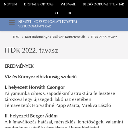
NEPTUN
DIGITÁLIS OKTATÁS
WEBMAIL
BELSŐ DOKUMENTUMTÁR
ENG
NEMZETI KÖZSZOLGÁLATI EGYETEM
VÍZTUDOMÁNYI KAR
TDK
Kari Tudományos Diákköri Konferenciák
ITDK 2022. tavasz
ITDK 2022. tavasz
EREDMÉNYEK
Víz és Környezetbiztonság szekció
I. helyezett Horváth Csongor
Pályamunka címe: Csapadékinfrastruktúra fejlesztése
tározóval egy újszegedi lakóház esetében
Témavezető: Horváthné Papp Márta, Mrekva László
II. helyezett Berger Ádám
A klímaváltozás hatásai, mérséklési lehetőségek, valamint