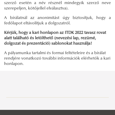
szerző esetén a név résznél mindegyik szerző neve
szerepeljen, kötőjellel elválasztva).
A bírálatnál az anonimitást úgy biztosítjuk, hogy a
fedőlapot eltávolítjuk a dolgozatról.
Kérjük, hogy a kari honlapon az ITDK 2022 tavasz rovat
alatt található és letölthető (nevezési lap, rezümé,
dolgozat és prezentáció) sablonokat használja!
A pályamunka tartalmi és formai feltételeire és a bírálat
rendjére vonatkozó további információk elérhetők a kari
honlapon.
Rektori tájékoztatók, intézkedések, utasítások
Dékáni tájékoztatók, intézkedések, utasítások
Rektori utasítások