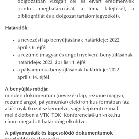
dolgozatban vizsgált cél és elvárt eredmények
pontos meghatározását, a téma kifejtését, a
bibliográfiát és a dolgozat tartalomjegyzékét).
Határidők:
a nevezési lap benyújtásának határideje: 2022.
április 6. éjfél
a rezümé (magyar és angol nyelven) benyújtásának
határideje: 2022. április 11. éjfél
a pályamunka benyújtásának határideje: 2022.
április 14. éjfél
A benyújtás módja:
minden dokumentum (nevezési lap, rezümé magyar,
rezümé angol, pályamunka) elektronikus formában (az
aláírt nyilatkozat szkennelve, vagy képként) e-mail
mellékletben a VTK_TDK_Konferencia@uni-nke.hu
címre megadott határidőig elküldve.
A pályamunkák és kapcsolódó dokumentumok