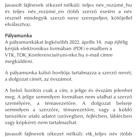
Javasolt fájlnevek (ékezet nélkül): teljes név_rezümé_hu
és teljes név_rezümé_en (több szerző esetén a név
résznél mindegyik szerző neve szerepeljen, kötőjellel
elválasztva).
Pályamunka
A pályamunkákat legkésőbb 2022. április 14. nap éjfélig
kérjük elektronikus formában (PDF) e-mailben a
VTK_TDK_Konferencia@uni-nke.hu e-mail címre
megküldeni.
A pályamunka külső borítója tartalmazza a szerző nevét,
a dolgozat címét, az évszámot.
A belső borítón csak a cím, a jelige és évszám jelenhet
meg. A jelige semmilyen formában nem utalhat a szerző
személyére, a témavezetőre. A dolgozat belseje
semmilyen a szerzőre, témavezetőre, vagy a küldő
tanszékre utaló adatot (szövegben, fejlécben, láblécben
vagy képként) nem tartalmazhat.
Javasolt fájlnevek (ékezet nélkül): vtk_teljes név (több