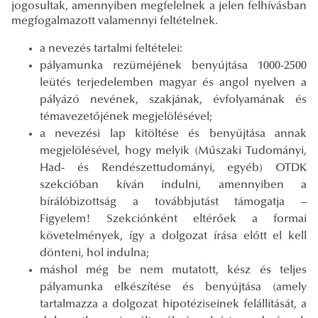
jogosultak, amennyiben megfelelnek a jelen felhívásban
megfogalmazott valamennyi feltételnek.
a nevezés tartalmi feltételei:
pályamunka rezüméjének benyújtása 1000-2500
leütés terjedelemben magyar és angol nyelven a
pályázó nevének, szakjának, évfolyamának és
témavezetőjének megjelölésével;
a nevezési lap kitöltése és benyújtása annak
megjelölésével, hogy melyik (Műszaki Tudományi,
Had- és Rendészettudományi, egyéb) OTDK
szekcióban kíván indulni, amennyiben a
bírálóbizottság a továbbjutást támogatja –
Figyelem! Szekciónként eltérőek a formai
követelmények, így a dolgozat írása előtt el kell
dönteni, hol indulna;
máshol még be nem mutatott, kész és teljes
pályamunka elkészítése és benyújtása (amely
tartalmazza a dolgozat hipotéziseinek felállítását, a