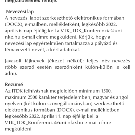
megküldésének rendje:
Nevezési lap
A nevezési lapot szerkeszthető elektronikus formában
(DOCX), e-mailben, mellékletként, legkésőbb 2022.
április 6. nap éjfélig kell a VTK_TDK_Konferencia@uni-
nke.hu e-mail címre megküldeni. Kérjük, hogy a
nevezési lap egyértelműen tartalmazza a pályázó és
témavezető nevét, a kért adatokat.
Javasolt fájlnevek (ékezet nélkül): teljes név_nevezés
(több szerző esetén szerzőnként külön-külön le kell
adni).
Rezümé
Az ITDK felhívásnak megfelelően minimum 1500,
maximum 2500 karakter terjedelemben, magyar és angol
nyelven (két külön szövegállományban) szerkeszthető
elektronikus formában (DOCX), e-mail mellékletben
legkésőbb 2022. április 11. nap éjfélig kell a
VTK_TDK_Konferencia@uni-nke.hu e-mail címre
megküldeni.