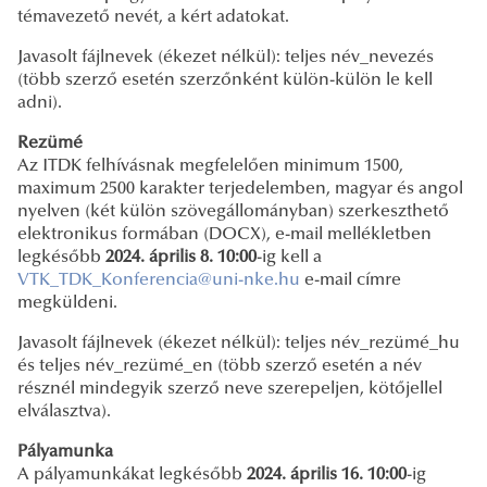
témavezető nevét, a kért adatokat.
Javasolt fájlnevek (ékezet nélkül): teljes név_nevezés
(több szerző esetén szerzőnként külön-külön le kell
adni).
Rezümé
Az ITDK felhívásnak megfelelően minimum 1500,
maximum 2500 karakter terjedelemben, magyar és angol
nyelven (két külön szövegállományban) szerkeszthető
elektronikus formában (DOCX), e-mail mellékletben
legkésőbb
2024. április 8. 10:00
-ig kell a
VTK_TDK_Konferencia@uni-nke.hu
e-mail címre
megküldeni.
Javasolt fájlnevek (ékezet nélkül): teljes név_rezümé_hu
és teljes név_rezümé_en (több szerző esetén a név
résznél mindegyik szerző neve szerepeljen, kötőjellel
elválasztva).
Pályamunka
A pályamunkákat legkésőbb
2024. április 16. 10:00
-ig