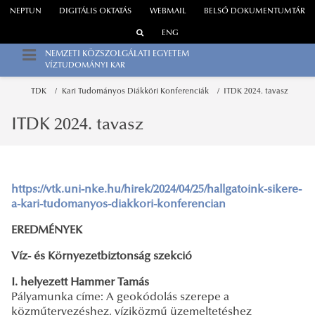
NEPTUN
DIGITÁLIS OKTATÁS
WEBMAIL
BELSŐ DOKUMENTUMTÁR
ENG
NEMZETI KÖZSZOLGÁLATI EGYETEM
VÍZTUDOMÁNYI KAR
TDK
Kari Tudományos Diákköri Konferenciák
ITDK 2024. tavasz
ITDK 2024. tavasz
https://vtk.uni-nke.hu/hirek/2024/04/25/hallgatoink-sikere-
a-kari-tudomanyos-diakkori-konferencian
EREDMÉNYEK
Víz- és Környezetbiztonság szekció
I. helyezett Hammer Tamás
Pályamunka címe: A geokódolás szerepe a
közműtervezéshez, víziközmű üzemeltetéshez