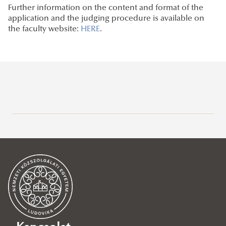
Further information on the content and format of the
application and the judging procedure is available on
the faculty website:
HERE
.
Rektori tájékoztatók, intézkedések, utasítások
Dékáni tájékoztatók, intézkedések, utasítások
Rektori utasítások
Campus térkép
Dékáni tájékoztatók
Egyéb tájékoztatók
Dékáni intézkedések
Tanulmányi Osztály
Dékáni utasítások
Tanulmányi ügyek
Ügyfélfogadás
Hallgatói pénzügyek
Elérhetőségek
Gólyáknak