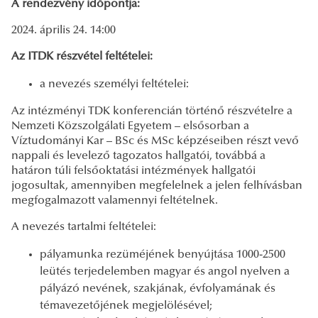
A rendezvény időpontja:
2024. április 24. 14:00
Az ITDK részvétel feltételei:
a nevezés személyi feltételei:
Az intézményi TDK konferencián történő részvételre a
Nemzeti Közszolgálati Egyetem – elsősorban a
Víztudományi Kar – BSc és MSc képzéseiben részt vevő
nappali és levelező tagozatos hallgatói, továbbá a
határon túli felsőoktatási intézmények hallgatói
jogosultak, amennyiben megfelelnek a jelen felhívásban
megfogalmazott valamennyi feltételnek.
A nevezés tartalmi feltételei:
pályamunka rezüméjének benyújtása 1000-2500
leütés terjedelemben magyar és angol nyelven a
pályázó nevének, szakjának, évfolyamának és
témavezetőjének megjelölésével;