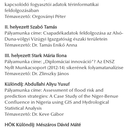
kapcsolódó fogyasztói adatok térinformatikai
feldolgozásában
Témavezető: Orgoványi Péter
II. helyezett Szabó Tamás
Pályamunka címe: Csapadékadatok feldolgozása az Alsó-
Duna-völgyi Vízügyi Igazgatóság északi területein
Témavezető: Dr. Tamás Enikő Anna
III. helyezett Stark Mária Ilona
Pályamunka címe: „Diplomáciai innováció”? Az ENSZ
Nyílt Munkacsoport (2012-14) sikerének folyamatanalízise
Témavezető: Dr. Zlinszky János
Különdíj: Abdullahi Aliyu Yusuf
Pályamunka címe: Assessment of flood risk and
prediction strategies: A Case Study of the Niger-Benue
Confluence in Nigeria using GIS and Hydrological
Statistical Analysis
Témavezető: Dr. Keve Gábor
HÖK Különdíj: Mészáros Dávid Máté