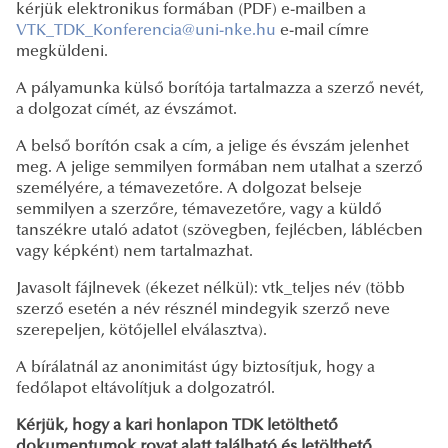
kérjük elektronikus formában (PDF) e-mailben a
VTK_TDK_Konferencia@uni-nke.hu
e-mail címre
megküldeni.
A pályamunka külső borítója tartalmazza a szerző nevét,
a dolgozat címét, az évszámot.
A belső borítón csak a cím, a jelige és évszám jelenhet
meg. A jelige semmilyen formában nem utalhat a szerző
személyére, a témavezetőre. A dolgozat belseje
semmilyen a szerzőre, témavezetőre, vagy a küldő
tanszékre utaló adatot (szövegben, fejlécben, láblécben
vagy képként) nem tartalmazhat.
Javasolt fájlnevek (ékezet nélkül): vtk_teljes név (több
szerző esetén a név résznél mindegyik szerző neve
szerepeljen, kötőjellel elválasztva).
A bírálatnál az anonimitást úgy biztosítjuk, hogy a
fedőlapot eltávolítjuk a dolgozatról.
Kérjük, hogy a kari honlapon
TDK letölthető
dokumentumok rovat alatt található és letölthető