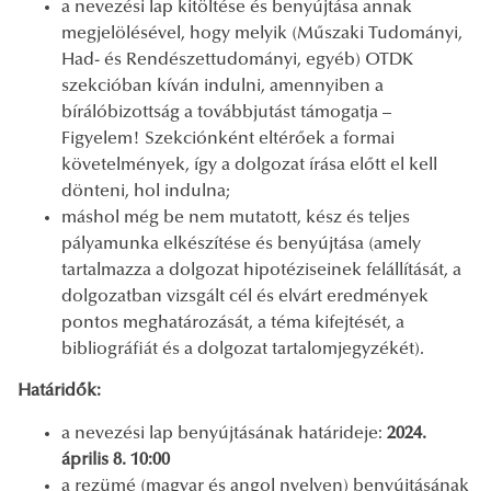
a nevezési lap kitöltése és benyújtása annak
megjelölésével, hogy melyik (Műszaki Tudományi,
Had- és Rendészettudományi, egyéb) OTDK
szekcióban kíván indulni, amennyiben a
bírálóbizottság a továbbjutást támogatja –
Figyelem! Szekciónként eltérőek a formai
követelmények, így a dolgozat írása előtt el kell
dönteni, hol indulna;
máshol még be nem mutatott, kész és teljes
pályamunka elkészítése és benyújtása (amely
tartalmazza a dolgozat hipotéziseinek felállítását, a
dolgozatban vizsgált cél és elvárt eredmények
pontos meghatározását, a téma kifejtését, a
bibliográfiát és a dolgozat tartalomjegyzékét).
Határidők:
a nevezési lap benyújtásának határideje:
2024.
április 8. 10:00
a rezümé (magyar és angol nyelven) benyújtásának