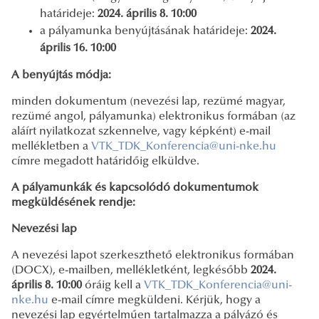
határideje:
2024. április 8. 10:00
a pályamunka benyújtásának határideje:
2024.
április 16. 10:00
A benyújtás módja:
minden dokumentum (nevezési lap, rezümé magyar,
rezümé angol, pályamunka) elektronikus formában (az
aláírt nyilatkozat szkennelve, vagy képként) e-mail
mellékletben a
VTK_TDK_Konferencia@uni-nke.hu
címre megadott határidőig elküldve.
A pályamunkák és kapcsolódó dokumentumok
megküldésének rendje:
Nevezési lap
A nevezési lapot szerkeszthető elektronikus formában
(DOCX), e-mailben, mellékletként, legkésőbb
2024.
április 8. 10:00
óráig kell a
VTK_TDK_Konferencia@uni-
nke.hu
e-mail címre megküldeni. Kérjük, hogy a
nevezési lap egyértelműen tartalmazza a pályázó és