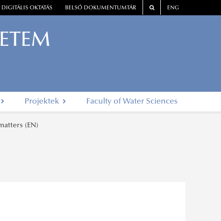
DIGITÁLIS OKTATÁS
BELSŐ DOKUMENTUMTÁR
ENG
YETEM
Projektek
Faculty of Water Sciences
matters (EN)