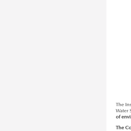
Brochures
Kutatók Éjszakája 2024
Szekció 4: Nemzetközi
Video
Kutatók Éjszakája 2023
kitekintés és innovációk a
Kutatók Éjszakája 2022
városi csapadékvíz-
Kutatók Éjszakája 2021
gazdálkodásban (angol nyelvű)
The Ins
Water 
of envi
The Co