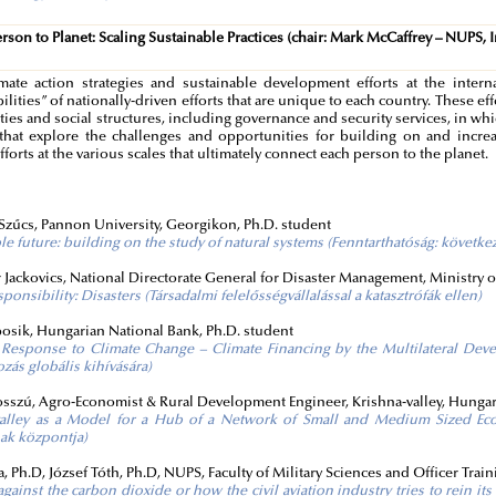
erson to Planet: Scaling Sustainable Practices (chair: Mark McCaffrey – NUPS,
mate action strategies and sustainable development efforts at the inter
ilities” of nationally-driven efforts that are unique to each country. These e
es and social structures, including governance and security services, in wh
that explore the challenges and opportunities for building on and increa
efforts at the various scales that ultimately connect each person to the planet.
:
 Szűcs, Pannon University, Georgikon, Ph.D. student
le future: building on the study of natural systems (Fenntarthatóság: követk
r Jackovics, National Directorate General for Disaster Management, Ministry of
ponsibility: Disasters (Társadalmi felelősségvállalással a katasztrófák ellen)
osik, Hungarian National Bank, Ph.D. student
Response to Climate Change – Climate Financing by the Multilateral Devel
ozás globális kihívására)
sszú, Agro-Economist & Rural Development Engineer, Krishna-valley, Hunga
valley as a Model for a Hub of a Network of Small and Medium Sized Ecov
ak központja)
a, Ph.D, József Tóth, Ph.D, NUPS, Faculty of Military Sciences and Officer Trai
gainst the carbon dioxide or how the civil aviation industry tries to rein i