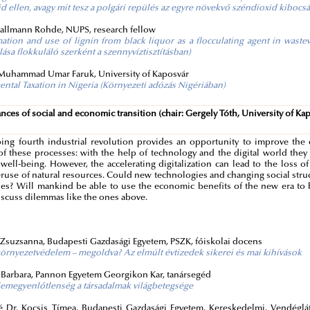
d ellen, avagy mit tesz a polgári repülés az egyre növekvő széndioxid kiboc
allmann Rohde, NUPS, research fellow
ation and use of lignin from black liquor as a flocculating agent in wastew
lása flokkuláló szerként a szennyvíztisztításban)
Muhammad Umar Faruk, University of Kaposvár
ntal Taxation in Nigeria (Környezeti adózás Nigériában)
ances of social and economic transition (chair: Gergely Tóth, University of Ka
ng fourth industrial revolution provides an opportunity to improve the q
f these processes: with the help of technology and the digital world they
well-being. However, the accelerating digitalization can lead to the loss of
ruse of natural resources. Could new technologies and changing social stru
ies? Will mankind be able to use the economic benefits of the new era to 
iscuss dilemmas like the ones above.
:
 Zsuzsanna, Budapesti Gazdasági Egyetem, PSZK, főiskolai docens
 környezetvédelem – megoldva? Az elmúlt évtizedek sikerei és mai kihívások
 Barbara, Pannon Egyetem Georgikon Kar, tanársegéd
lemegyenlőtlenség a társadalmak világbetegsége
é Dr. Kocsis Tímea, Budapesti Gazdasági Egyetem, Kereskedelmi, Vendéglát