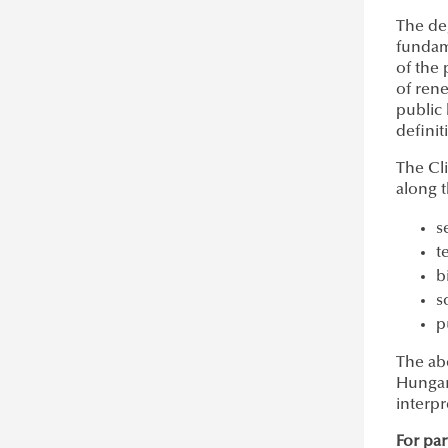
The deg
fundame
of the
of rene
public 
definit
The Cl
along t
s
t
b
s
p
The ab
Hungari
interpr
For par