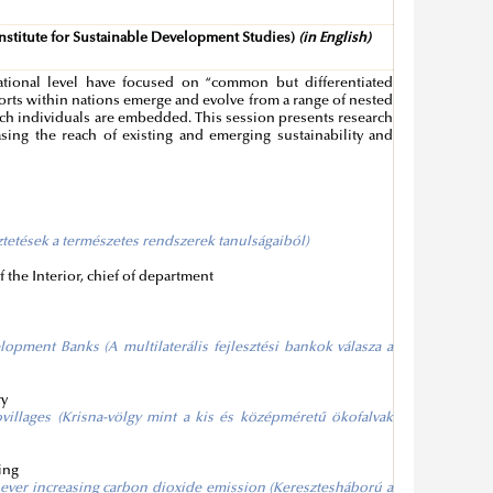
 Institute for Sustainable Development Studies)
(in English)
national level have focused on “common but differentiated
fforts within nations emerge and evolve from a range of nested
ich individuals are embedded. This session presents research
sing the reach of existing and emerging sustainability and
eztetések a természetes rendszerek tanulságaiból)
 the Interior, chief of department
opment Banks (A multilaterális fejlesztési bankok válasza a
ry
illages (Krisna-völgy mint a kis és középméretű ökofalvak
ning
ts ever increasing carbon dioxide emission (Keresztesháború a