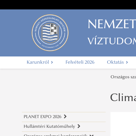
NEMZET
VÍZTUDO
Karunkról
Felvételi 2026
Oktatás
Országos sz
Clima
PLANET EXPO 2026
Hullámtéri Kutatóműhely
PLANET EXPO 2026