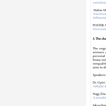
széndioxi
Matias M
Transform
felhaszná
POSTER: 
Environme
3. The ch
The ongoi
winners o
personal 
heavy ove
inequalit
aims to d
Speakers
Dr. Győri
Vállalati
Nagy Zita
A jövede
Jakuschn