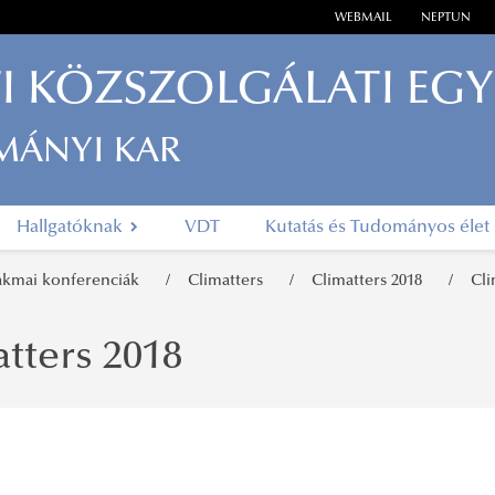
WEBMAIL
NEPTUN
I KÖZSZOLGÁLATI EG
MÁNYI KAR
Hallgatóknak
VDT
Kutatás és Tudományos élet
akmai konferenciák
Climatters
Climatters 2018
Cli
tters 2018