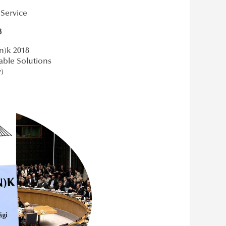
 Service
8
in)k 2018
able Solutions
)