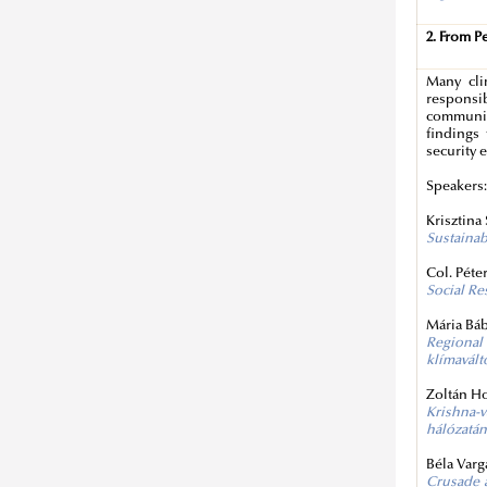
2. From P
Many cli
responsib
communiti
findings 
security 
Speakers
Krisztina
Sustainab
Col. Péte
Social Res
Mária Báb
Regional 
klímavált
Zoltán Ho
Krishna-
hálózatán
Béla Varg
Crusade a