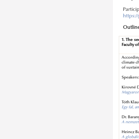
Partici
https:
Outline
1. The se
Faculty o
According
climate c
of sustai
Speakers
Kirovné D
Magyarors
Tóth Klau
Egy fal, 
Dr. Baran
A nemzetk
Heincz Ba
A globáli