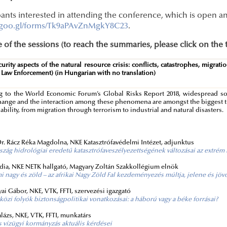
pants interested in attending the conference, which is open an
//goo.gl/forms/Tk9aPAvZnMgkY8C23
.
 of the sessions (to reach the summaries, please click on the t
curity aspects of the natural resource crisis: conflicts, catastrophes, migra
f Law Enforcement) (in Hungarian with no translation)
 to the World Economic Forum’s Global Risks Report 2018, widespread social
hange and the interaction among these phenomena are amongst the biggest thr
nability, from migration through terrorism to industrial and natural disasters.
:
r. Rácz Réka Magdolna, NKE Katasztrófavédelmi Intézet, adjunktus
zág hidrológiai eredetű katasztrófaveszélyezettségének változásai az extré
dia, NKE NETK hallgató, Magyary Zoltán Szakkollégium elnök
ami nagy és zöld – az afrikai Nagy Zöld Fal kezdeményezés múltja, jelene és jöv
yai Gábor, NKE, VTK, FFTI, szervezési igazgató
özi folyók biztonságpolitikai vonatkozásai: a háború vagy a béke forrásai?
lázs, NKE, VTK, FFTI, munkatárs
s vízügyi kormányzás aktuális kérdései