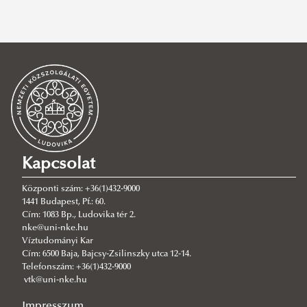
vtk
,
zsuffa istván szakkollégium
,
fenntarthatóság
,
szakmai nap
,
vízellátás
,
ivóvízhiány
,
zöld campus
,
2018
,
műhelybeszélgetés
,
2017
,
konferencia
,
hulladékhasznosítás
,
ffti
SZŰRÉS TÖRLÉSE
Kapcsolat
Központi szám: +36(1)432-9000
1441 Budapest, Pf.: 60.
Cím: 1083 Bp., Ludovika tér 2.
nke@uni-nke.hu
Víztudományi Kar
Cím: 6500 Baja, Bajcsy-Zsilinszky utca 12-14.
Telefonszám: +36(1)432-9000
vtk@uni-nke.hu
Impresszum