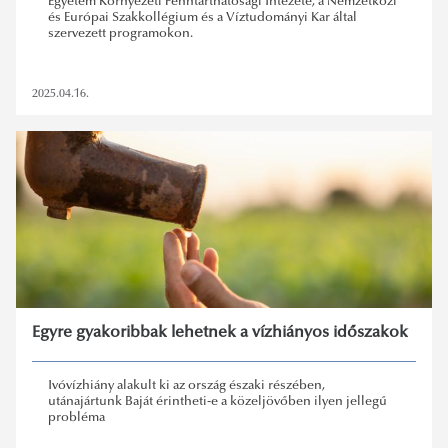
Egyetem Környezeti Fenntarthatósági Intézete, a Nemzetközi
és Európai Szakkollégium és a Víztudományi Kar által
szervezett programokon.
2025.04.16.
Egyre gyakoribbak lehetnek a vízhiányos időszakok
Ivóvízhiány alakult ki az ország északi részében,
utánajártunk Baját érintheti-e a közeljövőben ilyen jellegű
probléma