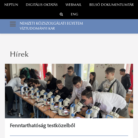
NEPTUN
DIGITÁLIS OKTATÁS
WEBMAIL
BELSŐ DOKUMENTUMTÁR
ENG
NEMZETI KÖZSZOLGÁLATI EGYETEM
VÍZTUDOMÁNYI KAR
Hírek
Fenntarthatóság testközelből