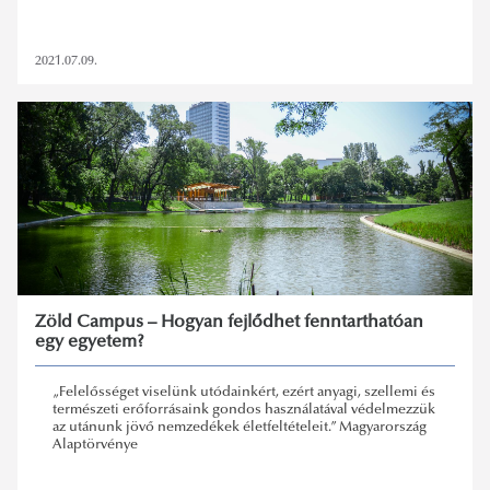
2021.07.09.
Zöld Campus – Hogyan fejlődhet fenntarthatóan
egy egyetem?
„Felelősséget viselünk utódainkért, ezért anyagi, szellemi és
természeti erőforrásaink gondos használatával védelmezzük
az utánunk jövő nemzedékek életfeltételeit.” Magyarország
Alaptörvénye